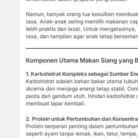
Namun, banyak orang tua kesulitan membuat
rasa. Anak-anak sering memilih makanan cepa
lebih praktis dan lezat. Untuk mengatasinya,
rasa, dan tampilan agar anak tetap bersema
Komponen Utama Makan Siang yang B
1. Karbohidrat Kompleks sebagai Sumber En
Karbohidrat adalah bahan bakar utama tubuh 
dicerna dan menjaga energi tetap stabil. Con
pasta dari gandum utuh. Hindari karbohidrat o
membuat lapar kembali.
2. Protein untuk Pertumbuhan dan Konsentra
Protein berperan penting dalam pertumbuhan
seperti ayam tanpa lemak, ikan, telur, temp