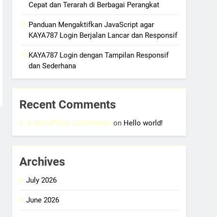
Cepat dan Terarah di Berbagai Perangkat
Panduan Mengaktifkan JavaScript agar
KAYA787 Login Berjalan Lancar dan Responsif
KAYA787 Login dengan Tampilan Responsif
dan Sederhana
Recent Comments
A WordPress Commenter
on
Hello world!
Archives
July 2026
June 2026