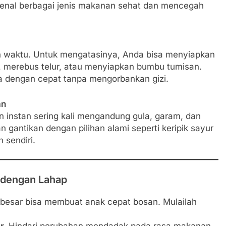
nal berbagai jenis makanan sehat dan mencegah
ah waktu. Untuk mengatasinya, Anda bisa menyiapkan
, merebus telur, atau menyiapkan bumbu tumisan.
ya dengan cepat tanpa mengorbankan gizi.
an
 instan sering kali mengandung gula, garam, dan
 gantikan dengan pilihan alami seperti keripik sayur
 sendiri.
 dengan Lahap
u besar bisa membuat anak cepat bosan. Mulailah
r.
Hindari perubahan mendadak pada rasa makanan.