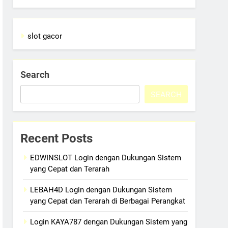
slot gacor
Search
SEARCH
Recent Posts
EDWINSLOT Login dengan Dukungan Sistem
yang Cepat dan Terarah
LEBAH4D Login dengan Dukungan Sistem
yang Cepat dan Terarah di Berbagai Perangkat
Login KAYA787 dengan Dukungan Sistem yang