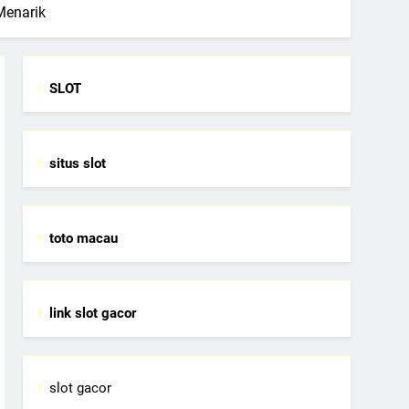
Menarik
SLOT
situs slot
toto macau
link slot gacor
slot gacor