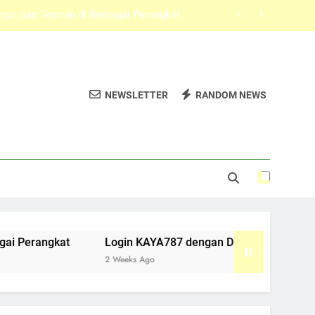
at dan Terarah di Berbagai Perangkat
at dan Terarah di Berbagai Perangkat
 Login Berjalan Lancar dan Responsif
NEWSLETTER
RANDOM NEWS
ungan Sistem yang Cepat dan Terarah
at dan Terarah di Berbagai Perangkat
an Untuk Pembelian Ponsel Cerdas.
at dan Terarah di Berbagai Perangkat
 Login Berjalan Lancar dan Responsif
at
Login KAYA787 dengan Dukungan Sistem yang Cepat d
2 Weeks Ago