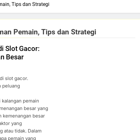
ain, Tips dan Strategi
man Pemain, Tips dan Strategi
 Slot Gacor:
an Besar
i slot gacor.
n peluang
di kalangan pemain
emenangan besar yang
ih kemenangan besar
aktor yang
 atau tidak. Dalam
rapa pemain yang