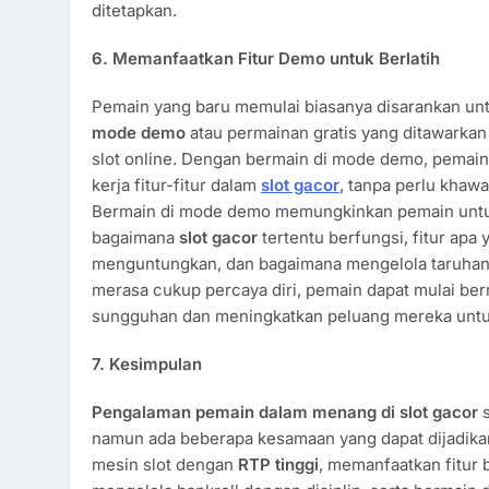
ditetapkan.
6.
Memanfaatkan Fitur Demo untuk Berlatih
Pemain yang baru memulai biasanya disarankan un
mode demo
atau permainan gratis yang ditawarkan
slot online. Dengan bermain di mode demo, pemai
kerja fitur-fitur dalam
slot gacor
, tanpa perlu khawa
Bermain di mode demo memungkinkan pemain untu
bagaimana
slot gacor
tertentu berfungsi, fitur apa 
menguntungkan, dan bagaimana mengelola taruhan
merasa cukup percaya diri, pemain dapat mulai be
sungguhan dan meningkatkan peluang mereka unt
7.
Kesimpulan
Pengalaman pemain dalam menang di slot gacor
s
namun ada beberapa kesamaan yang dapat dijadikan
mesin slot dengan
RTP tinggi
, memanfaatkan fitur 