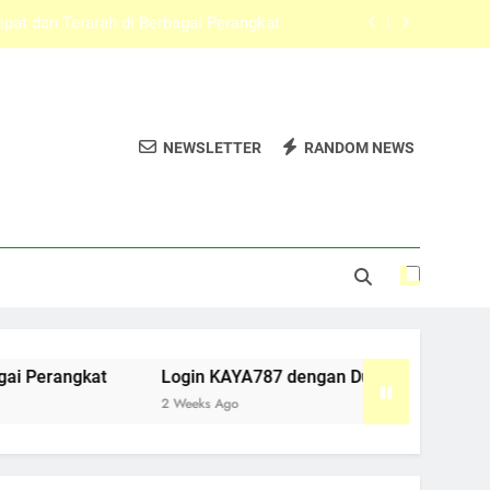
at dan Terarah di Berbagai Perangkat
at dan Terarah di Berbagai Perangkat
 Login Berjalan Lancar dan Responsif
NEWSLETTER
RANDOM NEWS
ungan Sistem yang Cepat dan Terarah
at dan Terarah di Berbagai Perangkat
an Untuk Pembelian Ponsel Cerdas.
at dan Terarah di Berbagai Perangkat
 Login Berjalan Lancar dan Responsif
ngkat
Login KAYA787 dengan Dukungan Sistem yang Cepa
2 Weeks Ago