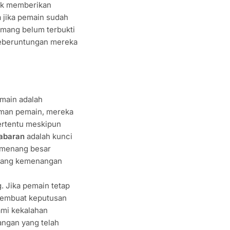
tuk memberikan
 jika pemain sudah
emang belum terbukti
keberuntungan mereka
emain adalah
aman pemain, mereka
ertentu meskipun
abaran
adalah kunci
l menang besar
luang kemenangan
g. Jika pemain tetap
 membuat keputusan
ami kekalahan
angan yang telah