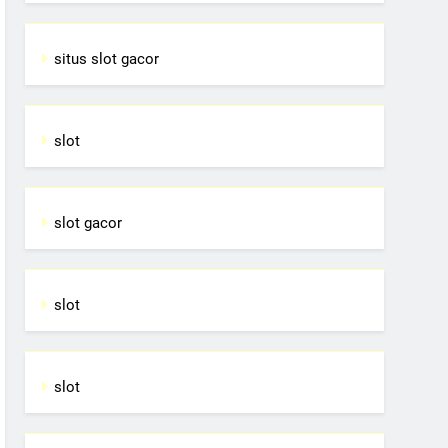
situs slot gacor
slot
slot gacor
slot
slot