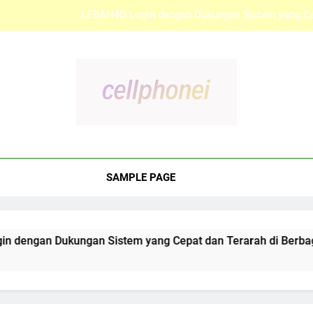
LEBAH4D Login dengan Dukungan Sistem yang Cep
Login KAYA787 dengan Dukungan Sistem yang Cep
Panduan Mengaktifkan JavaScript agar KAYA787
EDWINSLOT Login dengan Duk
l Phone I
LEBAH4D Login dengan Dukungan Sistem yang Cep
ips Dan Ulasan Produk Ponsel Terbaik Di Cell Phone I. Pandu
Login KAYA787 dengan Dukungan Sistem yang Cep
SAMPLE PAGE
Panduan Mengaktifkan JavaScript agar KAYA787
 Dukungan Sistem yang Cepat dan Terarah di Berbagai Pera