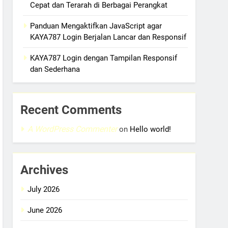
Cepat dan Terarah di Berbagai Perangkat
Panduan Mengaktifkan JavaScript agar
KAYA787 Login Berjalan Lancar dan Responsif
KAYA787 Login dengan Tampilan Responsif
dan Sederhana
Recent Comments
A WordPress Commenter
on
Hello world!
Archives
July 2026
June 2026