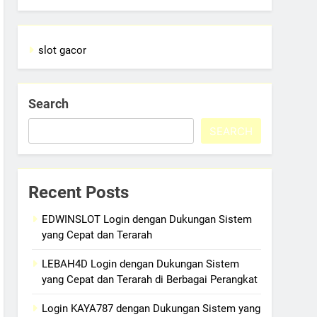
slot gacor
Search
SEARCH
Recent Posts
EDWINSLOT Login dengan Dukungan Sistem
yang Cepat dan Terarah
LEBAH4D Login dengan Dukungan Sistem
yang Cepat dan Terarah di Berbagai Perangkat
Login KAYA787 dengan Dukungan Sistem yang