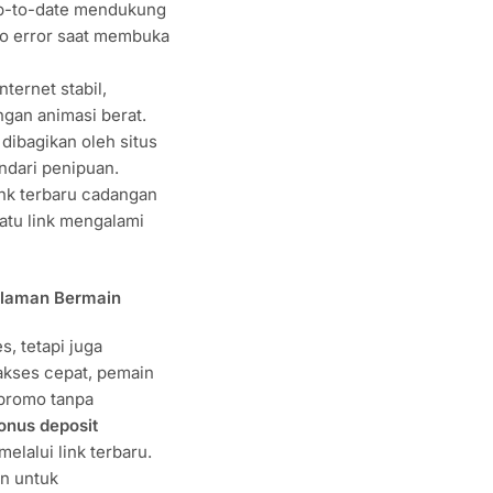
p-to-date mendukung
o error saat membuka
nternet stabil,
ngan animasi berat.
dibagikan oleh situs
ndari penipuan.
nk terbaru cadangan
atu link mengalami
alaman Bermain
s, tetapi juga
akses cepat, pemain
 promo tanpa
onus deposit
elalui link terbaru.
n untuk