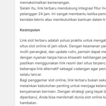
memaksimalkan kemenangan.
Selain itu, link terbaru mendukung integrasi fitur li
pelanggan 24 jam. Ini sangat membantu ketika pe
kendala teknis atau membutuhkan bantuan dalam tr
Kesimpulan
Link slot terbaru adalah solusi praktis untuk menga
situs slot online di jam sibuk. Dengan keamanan ya
multi-perangkat, dan update rutin, pemain dapat m
dengan nyaman tanpa harus khawatir kehilangan p
pastikan menggunakan link resmi dari situs terper
beberapa link alternatif sebagai cadangan agar p
selalu lancar.
Bagi penggemar slot online, link terbaru bukan sekad
melainkan kebutuhan penting untuk menjaga kelan
kenyamanan bermain. Dengan strategi yang tepat da
diperbarui, Anda bisa menikmati dunia slot online k
hambatan.