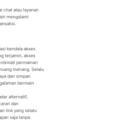
ve chat atau layanan
main mengalami
ansaksi.
tasi kendala akses
ng terjamin, akses
enikmati permainan
eluang menang. Selalu
caya dan simpan
engalaman bermain
ar alternatif,
caran dan
n link yang selalu
apan saja tanpa