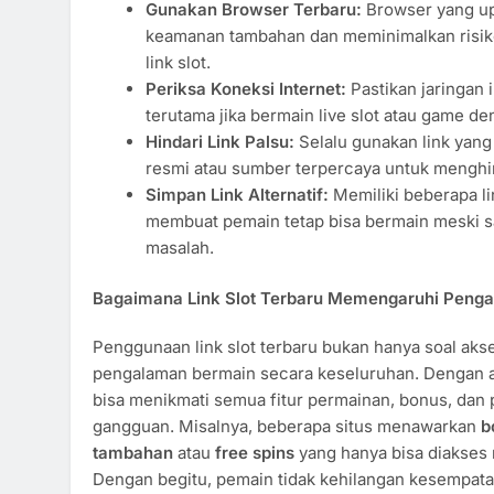
Gunakan Browser Terbaru:
Browser yang u
keamanan tambahan dan meminimalkan risik
link slot.
Periksa Koneksi Internet:
Pastikan jaringan i
terutama jika bermain live slot atau game de
Hindari Link Palsu:
Selalu gunakan link yang 
resmi atau sumber terpercaya untuk menghi
Simpan Link Alternatif:
Memiliki beberapa li
membuat pemain tetap bisa bermain meski s
masalah.
Bagaimana Link Slot Terbaru Memengaruhi Peng
Penggunaan link slot terbaru bukan hanya soal akse
pengalaman bermain secara keseluruhan. Dengan 
bisa menikmati semua fitur permainan, bonus, dan
gangguan. Misalnya, beberapa situs menawarkan
b
tambahan
atau
free spins
yang hanya bisa diakses m
Dengan begitu, pemain tidak kehilangan kesempata