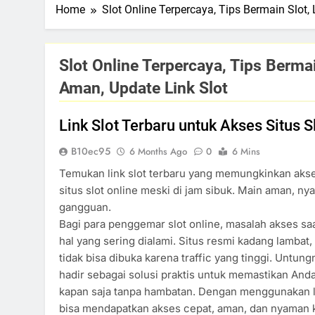
Home
Slot Online Terpercaya, Tips Bermain Slot, L
Slot Online Terpercaya, Tips Bermain
Aman, Update Link Slot
Link Slot Terbaru untuk Akses Situs S
B10ec95
6 Months Ago
0
6 Mins
Temukan link slot terbaru yang memungkinkan akse
situs slot online meski di jam sibuk. Main aman, ny
gangguan.
Bagi para penggemar slot online, masalah akses saa
hal yang sering dialami. Situs resmi kadang lambat,
tidak bisa dibuka karena traffic yang tinggi. Untung
hadir sebagai solusi praktis untuk memastikan Anda
kapan saja tanpa hambatan. Dengan menggunakan l
bisa mendapatkan akses cepat, aman, dan nyaman 