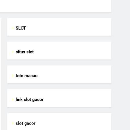
SLOT
situs slot
toto macau
link slot gacor
slot gacor