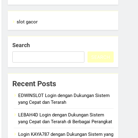
slot gacor
Search
SEARCH
Recent Posts
EDWINSLOT Login dengan Dukungan Sistem
yang Cepat dan Terarah
LEBAH4D Login dengan Dukungan Sistem
yang Cepat dan Terarah di Berbagai Perangkat
Login KAYA787 dengan Dukungan Sistem yang