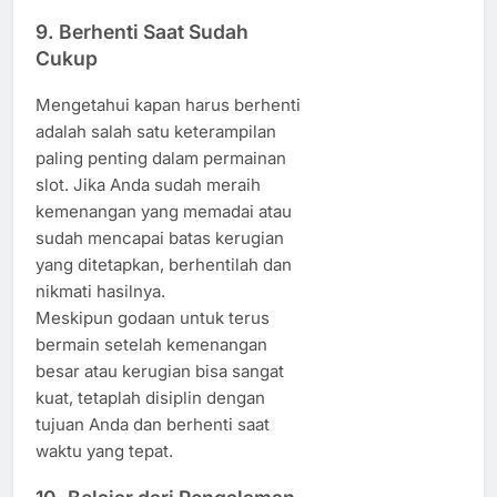
9. Berhenti Saat Sudah
Cukup
Mengetahui kapan harus berhenti
adalah salah satu keterampilan
paling penting dalam permainan
slot. Jika Anda sudah meraih
kemenangan yang memadai atau
sudah mencapai batas kerugian
yang ditetapkan, berhentilah dan
nikmati hasilnya.
Meskipun godaan untuk terus
bermain setelah kemenangan
besar atau kerugian bisa sangat
kuat, tetaplah disiplin dengan
tujuan Anda dan berhenti saat
waktu yang tepat.