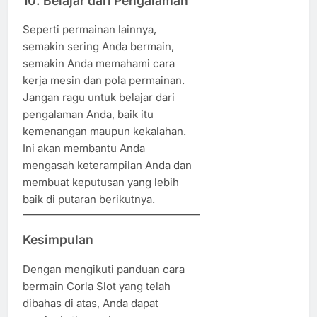
10. Belajar dari Pengalaman
Seperti permainan lainnya,
semakin sering Anda bermain,
semakin Anda memahami cara
kerja mesin dan pola permainan.
Jangan ragu untuk belajar dari
pengalaman Anda, baik itu
kemenangan maupun kekalahan.
Ini akan membantu Anda
mengasah keterampilan Anda dan
membuat keputusan yang lebih
baik di putaran berikutnya.
Kesimpulan
Dengan mengikuti panduan cara
bermain Corla Slot yang telah
dibahas di atas, Anda dapat