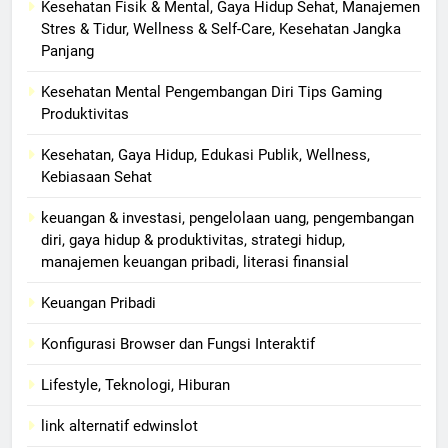
Kesehatan Fisik & Mental, Gaya Hidup Sehat, Manajemen
Stres & Tidur, Wellness & Self-Care, Kesehatan Jangka
Panjang
Kesehatan Mental Pengembangan Diri Tips Gaming
Produktivitas
Kesehatan, Gaya Hidup, Edukasi Publik, Wellness,
Kebiasaan Sehat
keuangan & investasi, pengelolaan uang, pengembangan
diri, gaya hidup & produktivitas, strategi hidup,
manajemen keuangan pribadi, literasi finansial
Keuangan Pribadi
Konfigurasi Browser dan Fungsi Interaktif
Lifestyle, Teknologi, Hiburan
link alternatif edwinslot