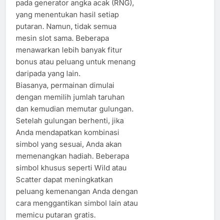
pada generator angka acak (RNG),
yang menentukan hasil setiap
putaran. Namun, tidak semua
mesin slot sama. Beberapa
menawarkan lebih banyak fitur
bonus atau peluang untuk menang
daripada yang lain.
Biasanya, permainan dimulai
dengan memilih jumlah taruhan
dan kemudian memutar gulungan.
Setelah gulungan berhenti, jika
Anda mendapatkan kombinasi
simbol yang sesuai, Anda akan
memenangkan hadiah. Beberapa
simbol khusus seperti Wild atau
Scatter dapat meningkatkan
peluang kemenangan Anda dengan
cara menggantikan simbol lain atau
memicu putaran gratis.