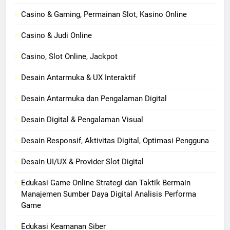
Casino & Gaming, Permainan Slot, Kasino Online
Casino & Judi Online
Casino, Slot Online, Jackpot
Desain Antarmuka & UX Interaktif
Desain Antarmuka dan Pengalaman Digital
Desain Digital & Pengalaman Visual
Desain Responsif, Aktivitas Digital, Optimasi Pengguna
Desain UI/UX & Provider Slot Digital
Edukasi Game Online Strategi dan Taktik Bermain
Manajemen Sumber Daya Digital Analisis Performa
Game
Edukasi Keamanan Siber