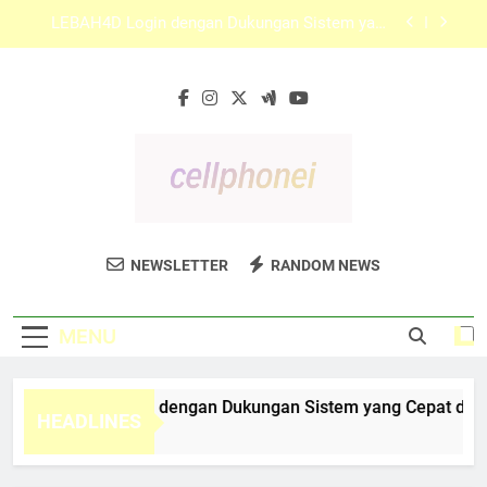
Skip
Login KAYA787 dengan Dukungan Sistem yang
to
Cepat dan Terarah di Berbagai Perangkat
content
Panduan Mengaktifkan JavaScript agar KAYA787
Login Berjalan Lancar dan Responsif
EDWINSLOT Login dengan Dukungan Sistem yang
Cepat dan Terarah
LEBAH4D Login dengan Dukungan Sistem yang
Cepat dan Terarah di Berbagai Perangkat
Login KAYA787 dengan Dukungan Sistem yang
Cepat dan Terarah di Berbagai Perangkat
Cell Phone I
Dapatkan Tips Dan Ulasan Produk Ponsel
Panduan Mengaktifkan JavaScript agar KAYA787
NEWSLETTER
RANDOM NEWS
Login Berjalan Lancar dan Responsif
Terbaik Di Cell Phone I. Panduan Untuk
Pembelian Ponsel Cerdas.
MENU
WINSLOT Login dengan Dukungan Sistem yang Cepat dan Ter
HEADLINES
Weeks Ago