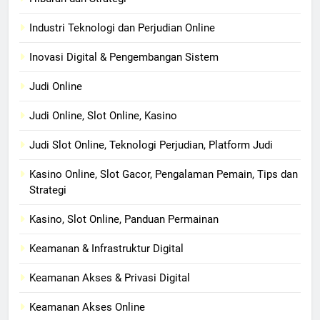
Industri Teknologi dan Perjudian Online
Inovasi Digital & Pengembangan Sistem
Judi Online
Judi Online, Slot Online, Kasino
Judi Slot Online, Teknologi Perjudian, Platform Judi
Kasino Online, Slot Gacor, Pengalaman Pemain, Tips dan
Strategi
Kasino, Slot Online, Panduan Permainan
Keamanan & Infrastruktur Digital
Keamanan Akses & Privasi Digital
Keamanan Akses Online