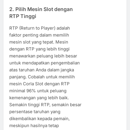
2. Pilih Mesin Slot dengan
RTP Tinggi
RTP (Return to Player) adalah
faktor penting dalam memilih
mesin slot yang tepat. Mesin
dengan RTP yang lebih tinggi
menawarkan peluang lebih besar
untuk mendapatkan pengembalian
atas taruhan Anda dalam jangka
panjang. Cobalah untuk memilih
mesin Corla Slot dengan RTP
minimal 96% untuk peluang
kemenangan yang lebih baik.
Semakin tinggi RTP, semakin besar
persentase taruhan yang
dikembalikan kepada pemain,
meskipun hasilnya tetap