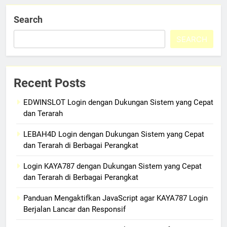
Search
SEARCH
Recent Posts
EDWINSLOT Login dengan Dukungan Sistem yang Cepat
dan Terarah
LEBAH4D Login dengan Dukungan Sistem yang Cepat
dan Terarah di Berbagai Perangkat
Login KAYA787 dengan Dukungan Sistem yang Cepat
dan Terarah di Berbagai Perangkat
Panduan Mengaktifkan JavaScript agar KAYA787 Login
Berjalan Lancar dan Responsif