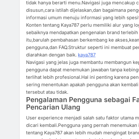
tidak hanya berarti menu.Navigasi juga mencakup ca
disusun,cara istilah dijelaskan,dan bagaimana pen
informasi umum menuju informasi yang lebih spesif
Konten tentang Kaya787 perlu memiliki alur yang l
sebaiknya mendapatkan pengenalan brand terlebih
itu,barulah pembahasan berkembang ke akses,ke
pengguna,dan FAQ.Struktur seperti ini membuat p
diarahkan dengan baik.
kaya787
Navigasi yang jelas juga membantu membangun ke
pengguna dapat menemukan jawaban tanpa kebing
terlihat lebih profesional.Hal ini penting karena p
sering menentukan apakah pengguna akan kembali
tersebut atau tidak.
Pengalaman Pengguna sebagai Fa
Pencarian Ulang
User experience menjadi salah satu faktor utama
dicari kembali.Pengguna yang pernah menemukan i
tentang Kaya787 akan lebih mudah mengingat bran