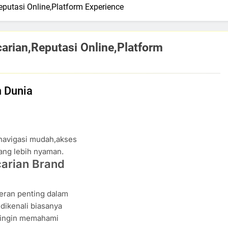
Reputasi Online,Platform Experience
carian,Reputasi Online,Platform
 Dunia
,navigasi mudah,akses
ang lebih nyaman.
arian Brand
peran penting dalam
ikenali biasanya
a ingin memahami