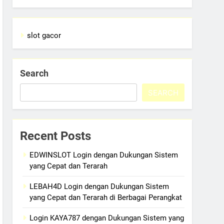
slot gacor
Search
SEARCH
Recent Posts
EDWINSLOT Login dengan Dukungan Sistem
yang Cepat dan Terarah
LEBAH4D Login dengan Dukungan Sistem
yang Cepat dan Terarah di Berbagai Perangkat
Login KAYA787 dengan Dukungan Sistem yang