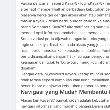
Variasi pencarian seperti Kaya787 login,Kaya787 r
alternatif memperlihatkan perbedaan kebutuhan p
biasanya berkaitan dengan akses akun atau pemah
masuk.Kaya787 resmi berhubungan dengan kejelasa
brand.Sementara Kaya787 alternatif sering muncul
mencari opsi informasi tambahan saat mengalami k
Setiap variasi perlu dijawab dengan konteks yang
login sebaiknya diarahkan pada akses yang jelas 
resmi perlu menekankan konsistensi identitas.Pemb
perlu disampaikan dengan hati-hati agar penggun
keamanan dan tidak terburu-buru mengikuti inform
dipahami.
Dengan cara ini,keyword Kaya787 tetap muncul seca
tidak terasa seperti kumpulan kata kunci,melainka
benar-benar menjawab kebutuhan pencarian peng
Navigasi yang Mudah Membantu
Alasan lain Kaya787 banyak dicari adalah kebutuh
navigasi informasi yang mudah dipahami.Dalam plat