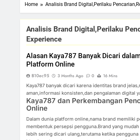
Home
Analisis Brand Digital,Perilaku Pencarian,
Analisis Brand Digital,Perilaku Pen
Experience
Alasan Kaya787 Banyak Dicari dalam
Platform Online
B10ec95
3 Months Ago
0
16 Mins
Kaya787 banyak dicari karena identitas brand jelas
aman,informasi konsisten,dan pengalaman digital y
Kaya787 dan Perkembangan Penc
Online
Dalam dunia platform online,nama brand memiliki 
membentuk persepsi pengguna.Brand yang mudah d
lebih sering dicari ulang,terutama ketika penggun