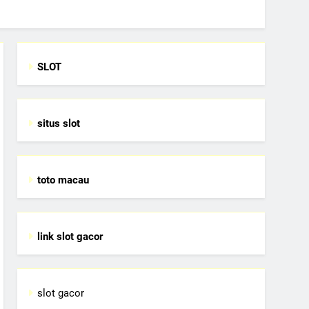
SLOT
situs slot
toto macau
link slot gacor
slot gacor