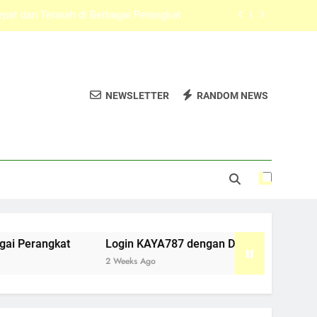
at dan Terarah di Berbagai Perangkat
at dan Terarah di Berbagai Perangkat
 Login Berjalan Lancar dan Responsif
NEWSLETTER
RANDOM NEWS
ungan Sistem yang Cepat dan Terarah
at dan Terarah di Berbagai Perangkat
an Untuk Pembelian Ponsel Cerdas.
at dan Terarah di Berbagai Perangkat
 Login Berjalan Lancar dan Responsif
gkat
Login KAYA787 dengan Dukungan Sistem yang Cepat
2 Weeks Ago