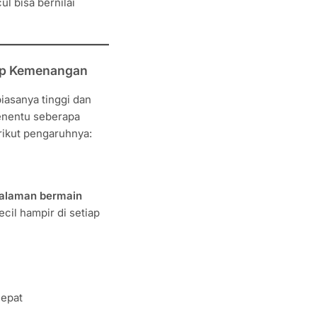
l bisa bernilai
dap Kemenangan
biasanya tinggi dan
penentu seberapa
rikut pengaruhnya:
alaman bermain
il hampir di setiap
cepat