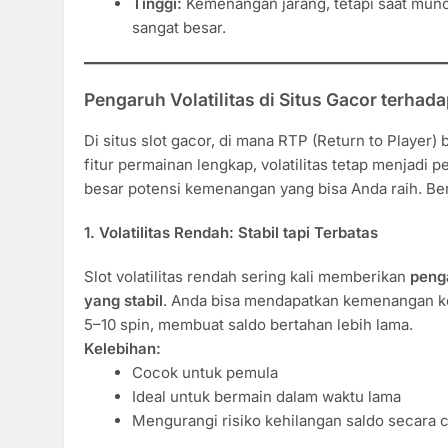
Tinggi:
Kemenangan jarang, tetapi saat muncu
sangat besar.
Pengaruh Volatilitas di Situs Gacor terha
Di situs slot gacor, di mana RTP (Return to Player) 
fitur permainan lengkap, volatilitas tetap menjadi 
besar potensi kemenangan yang bisa Anda raih. Be
1.
Volatilitas Rendah: Stabil tapi Terbatas
Slot volatilitas rendah sering kali memberikan
peng
yang stabil
. Anda bisa mendapatkan kemenangan kec
5–10 spin, membuat saldo bertahan lebih lama.
Kelebihan:
Cocok untuk pemula
Ideal untuk bermain dalam waktu lama
Mengurangi risiko kehilangan saldo secara 