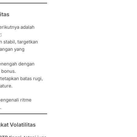
itas
erikutnya adalah
r
:
 stabil, targetkan
nangan yang
enengah dengan
a bonus.
tetapkan batas rugi,
ature.
engenali ritme
.
at Volatilitas