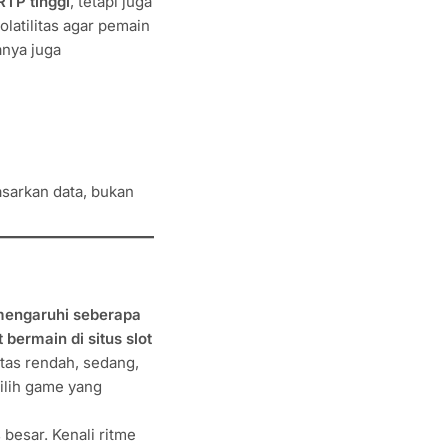
RTP tinggi
, tetapi juga
latilitas agar pemain
anya juga
sarkan data, bukan
emengaruhi seberapa
bermain di situs slot
tas rendah, sedang,
ilih game yang
besar. Kenali ritme