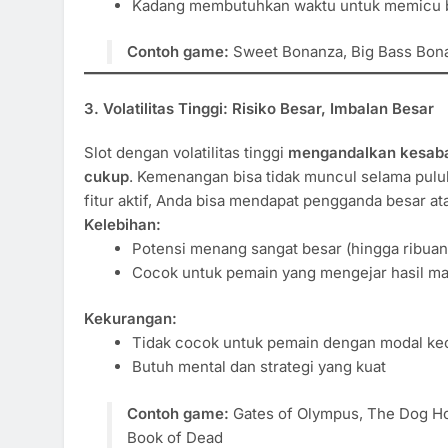
Kadang membutuhkan waktu untuk memicu 
Contoh game:
Sweet Bonanza, Big Bass Bon
3.
Volatilitas Tinggi: Risiko Besar, Imbalan Besar
Slot dengan volatilitas tinggi
mengandalkan kesaba
cukup
. Kemenangan bisa tidak muncul selama puluh
fitur aktif, Anda bisa mendapat pengganda besar at
Kelebihan:
Potensi menang sangat besar (hingga ribuan 
Cocok untuk pemain yang mengejar hasil ma
Kekurangan:
Tidak cocok untuk pemain dengan modal kec
Butuh mental dan strategi yang kuat
Contoh game:
Gates of Olympus, The Dog H
Book of Dead