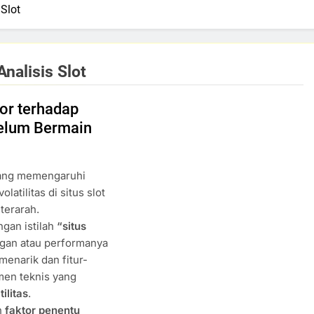
 Slot
Analisis Slot
cor terhadap
elum Bermain
e yang memengaruhi
atilitas di situs slot
terarah.
ngan istilah
“situs
gan atau performanya
menarik dan fitur-
emen teknis yang
tilitas
.
ah
faktor penentu