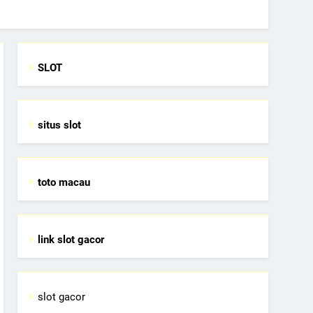
SLOT
situs slot
toto macau
link slot gacor
slot gacor