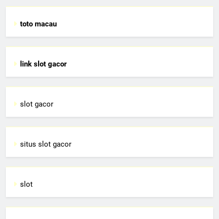
toto macau
link slot gacor
slot gacor
situs slot gacor
slot