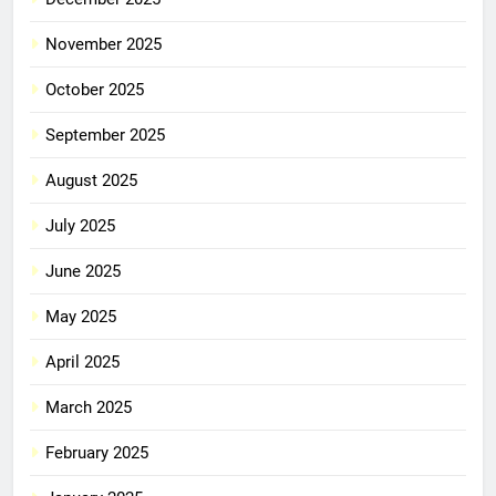
November 2025
October 2025
September 2025
August 2025
July 2025
June 2025
May 2025
April 2025
March 2025
February 2025