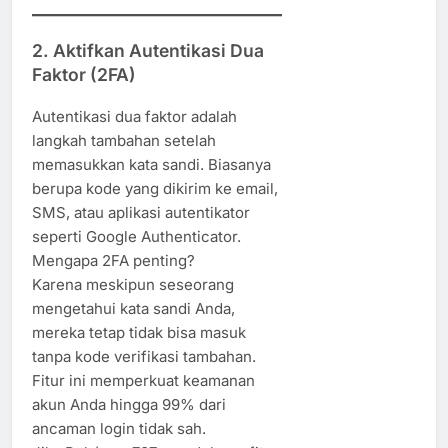
2. Aktifkan Autentikasi Dua
Faktor (2FA)
Autentikasi dua faktor adalah
langkah tambahan setelah
memasukkan kata sandi. Biasanya
berupa kode yang dikirim ke email,
SMS, atau aplikasi autentikator
seperti Google Authenticator.
Mengapa 2FA penting?
Karena meskipun seseorang
mengetahui kata sandi Anda,
mereka tetap tidak bisa masuk
tanpa kode verifikasi tambahan.
Fitur ini memperkuat keamanan
akun Anda hingga 99% dari
ancaman login tidak sah.