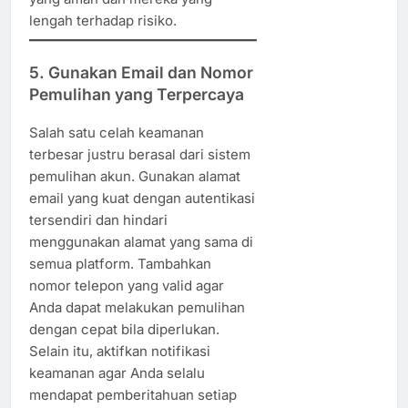
lengah terhadap risiko.
5. Gunakan Email dan Nomor
Pemulihan yang Terpercaya
Salah satu celah keamanan
terbesar justru berasal dari sistem
pemulihan akun. Gunakan alamat
email yang kuat dengan autentikasi
tersendiri dan hindari
menggunakan alamat yang sama di
semua platform. Tambahkan
nomor telepon yang valid agar
Anda dapat melakukan pemulihan
dengan cepat bila diperlukan.
Selain itu, aktifkan notifikasi
keamanan agar Anda selalu
mendapat pemberitahuan setiap