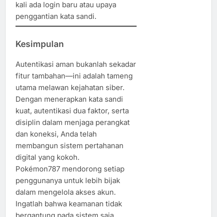
kali ada login baru atau upaya
penggantian kata sandi.
Kesimpulan
Autentikasi aman bukanlah sekadar
fitur tambahan—ini adalah tameng
utama melawan kejahatan siber.
Dengan menerapkan kata sandi
kuat, autentikasi dua faktor, serta
disiplin dalam menjaga perangkat
dan koneksi, Anda telah
membangun sistem pertahanan
digital yang kokoh.
Pokémon787 mendorong setiap
penggunanya untuk lebih bijak
dalam mengelola akses akun.
Ingatlah bahwa keamanan tidak
bergantung pada sistem saja,