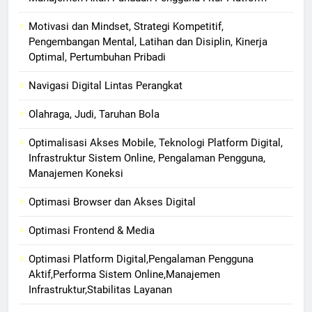
Motivasi dan Mindset, Strategi Kompetitif,
Pengembangan Mental, Latihan dan Disiplin, Kinerja
Optimal, Pertumbuhan Pribadi
Navigasi Digital Lintas Perangkat
Olahraga, Judi, Taruhan Bola
Optimalisasi Akses Mobile, Teknologi Platform Digital,
Infrastruktur Sistem Online, Pengalaman Pengguna,
Manajemen Koneksi
Optimasi Browser dan Akses Digital
Optimasi Frontend & Media
Optimasi Platform Digital,Pengalaman Pengguna
Aktif,Performa Sistem Online,Manajemen
Infrastruktur,Stabilitas Layanan