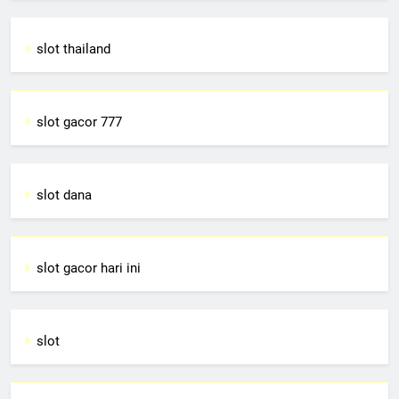
slot thailand
slot gacor 777
slot dana
slot gacor hari ini
slot