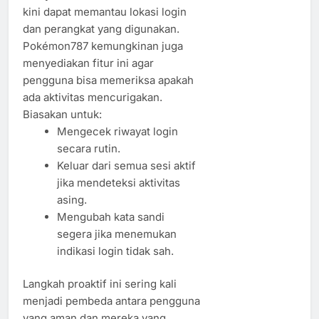
kini dapat memantau lokasi login
dan perangkat yang digunakan.
Pokémon787 kemungkinan juga
menyediakan fitur ini agar
pengguna bisa memeriksa apakah
ada aktivitas mencurigakan.
Biasakan untuk:
Mengecek riwayat login
secara rutin.
Keluar dari semua sesi aktif
jika mendeteksi aktivitas
asing.
Mengubah kata sandi
segera jika menemukan
indikasi login tidak sah.
Langkah proaktif ini sering kali
menjadi pembeda antara pengguna
yang aman dan mereka yang