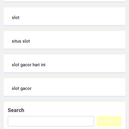
slot
situs slot
slot gacor hari ini
slot gacor
Search
SEARCH