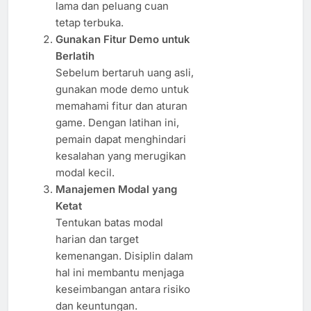
lama dan peluang cuan
tetap terbuka.
Gunakan Fitur Demo untuk
Berlatih
Sebelum bertaruh uang asli,
gunakan mode demo untuk
memahami fitur dan aturan
game. Dengan latihan ini,
pemain dapat menghindari
kesalahan yang merugikan
modal kecil.
Manajemen Modal yang
Ketat
Tentukan batas modal
harian dan target
kemenangan. Disiplin dalam
hal ini membantu menjaga
keseimbangan antara risiko
dan keuntungan.