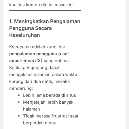
kualitas konten digital masa kini.
1. Meningkatkan Pengalaman
Pengguna Secara
Keseluruhan
Kecepatan adalah kunci dari
pengalaman pengguna (user
experience/UX)
yang optimal.
Ketika pengunjung dapat
mengakses halaman dalam waktu
kurang dari dua detik, mereka
cenderung:
Lebih lama berada di situs
Menjelajahi lebih banyak
halaman
Tidak merasa frustrasi saat
berpindah menu