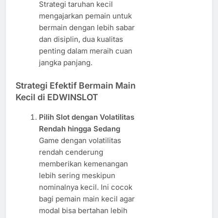
Strategi taruhan kecil
mengajarkan pemain untuk
bermain dengan lebih sabar
dan disiplin, dua kualitas
penting dalam meraih cuan
jangka panjang.
Strategi Efektif Bermain Main
Kecil di EDWINSLOT
Pilih Slot dengan Volatilitas
Rendah hingga Sedang
Game dengan volatilitas
rendah cenderung
memberikan kemenangan
lebih sering meskipun
nominalnya kecil. Ini cocok
bagi pemain main kecil agar
modal bisa bertahan lebih