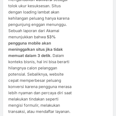
tolok ukur kesuksesan. Situs
dengan loading lambat akan
kehilangan peluang hanya karena
pengunjung enggan menunggu.
Sebuah laporan dari Akamai
menunjukkan bahwa
53%
pengguna mobile akan
meninggalkan situs jika tidak
memuat dalam 3 detik
. Dalam
konteks bisnis, hal ini bisa berarti
hilangnya calon pelanggan
potensial. Sebaliknya, website
cepat memperbesar peluang
konversi karena pengguna merasa
lebih nyaman dan percaya diri saat
melakukan tindakan seperti
mengisi formulir, melakukan
transaksi, atau mendaftar layanan.