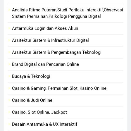
Analisis Ritme Putaran,Studi Perilaku Interaktif,Observasi
Sistem Permainan,Psikologi Pengguna Digital
Antarmuka Login dan Akses Akun
Arsitektur Sistem & Infrastruktur Digital
Arsitektur Sistem & Pengembangan Teknologi
Brand Digital dan Pencarian Online
Budaya & Teknologi
Casino & Gaming, Permainan Slot, Kasino Online
Casino & Judi Online
Casino, Slot Online, Jackpot
Desain Antarmuka & UX Interaktif