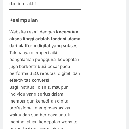
dan interaktif.
Kesimpulan
Website resmi dengan
kecepatan
akses tinggi adalah fondasi utama
dari platform digital yang sukses
.
Tak hanya memperbaiki
pengalaman pengguna, kecepatan
juga berkontribusi besar pada
performa SEO, reputasi digital, dan
efektivitas konversi.
Bagi institusi, bisnis, maupun
individu yang serius dalam
membangun kehadiran digital
profesional, menginvestasikan
waktu dan sumber daya untuk
meningkatkan kecepatan website
bukan lagi opsi—melainkan