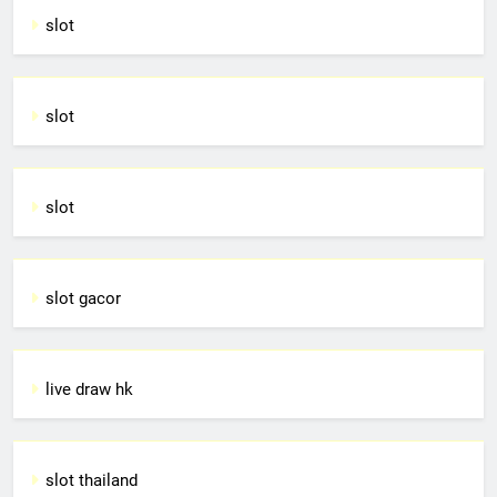
slot
slot
slot
slot gacor
live draw hk
slot thailand