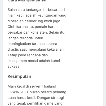
Salah satu tantangan terbesar dari
main kecil adalah keuntungan yang
diperoleh cenderung kecil juga.
Oleh karena itu, pemain harus
bersabar dan konsisten. Selain itu,
jangan tergoda untuk
meningkatkan taruhan secara
drastis saat mengalami kekalahan.
Tetap pada rencana dan
manajemen modal adalah kunci
sukses.
Kesimpulan
Main kecil di server Thailand
EDWINSLOT bukan berarti peluang
cuan harus kecil. Dengan strategi
yang tepat, pemilihan game yang