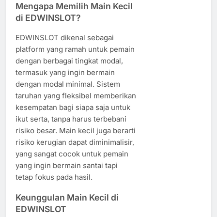
Mengapa Memilih Main Kecil
di EDWINSLOT?
EDWINSLOT dikenal sebagai
platform yang ramah untuk pemain
dengan berbagai tingkat modal,
termasuk yang ingin bermain
dengan modal minimal. Sistem
taruhan yang fleksibel memberikan
kesempatan bagi siapa saja untuk
ikut serta, tanpa harus terbebani
risiko besar. Main kecil juga berarti
risiko kerugian dapat diminimalisir,
yang sangat cocok untuk pemain
yang ingin bermain santai tapi
tetap fokus pada hasil.
Keunggulan Main Kecil di
EDWINSLOT