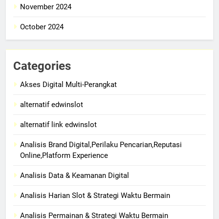
November 2024
October 2024
Categories
Akses Digital Multi-Perangkat
alternatif edwinslot
alternatif link edwinslot
Analisis Brand Digital,Perilaku Pencarian,Reputasi
Online,Platform Experience
Analisis Data & Keamanan Digital
Analisis Harian Slot & Strategi Waktu Bermain
Analisis Permainan & Strategi Waktu Bermain