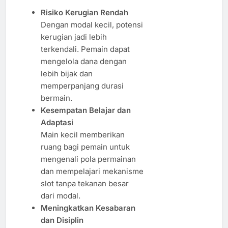
Risiko Kerugian Rendah
Dengan modal kecil, potensi
kerugian jadi lebih
terkendali. Pemain dapat
mengelola dana dengan
lebih bijak dan
memperpanjang durasi
bermain.
Kesempatan Belajar dan
Adaptasi
Main kecil memberikan
ruang bagi pemain untuk
mengenali pola permainan
dan mempelajari mekanisme
slot tanpa tekanan besar
dari modal.
Meningkatkan Kesabaran
dan Disiplin