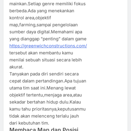
mainkan.Setiap genre memiliki fokus
berbeda.Ada yang menekankan
kontrol area,objektif
map,farming,sampai pengelolaan
sumber daya digital.Memahami apa
yang dianggap “penting” dalam game
https://greenwichconstructions.com/
tersebut akan membantu kamu
menilai sebuah situasi secara lebih
akurat.
Tanyakan pada diri sendiri secara
cepat dalam pertandingan.Apa tujuan
utama tim saat ini.Menang lewat
objektif tertentu,menjaga area,atau
sekadar bertahan hidup dulu.Kalau
kamu tahu prioritasnya,keputusanmu
tidak akan melenceng terlalu jauh
dari kebutuhan tim.
Membaca Map dan Posisi