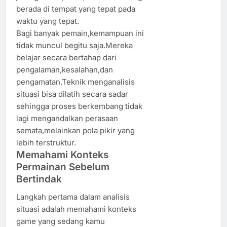
berada di tempat yang tepat pada
waktu yang tepat.
Bagi banyak pemain,kemampuan ini
tidak muncul begitu saja.Mereka
belajar secara bertahap dari
pengalaman,kesalahan,dan
pengamatan.Teknik menganalisis
situasi bisa dilatih secara sadar
sehingga proses berkembang tidak
lagi mengandalkan perasaan
semata,melainkan pola pikir yang
lebih terstruktur.
Memahami Konteks
Permainan Sebelum
Bertindak
Langkah pertama dalam analisis
situasi adalah memahami konteks
game yang sedang kamu