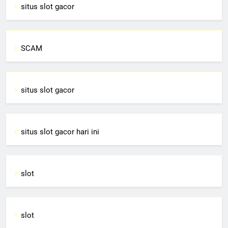
situs slot gacor
SCAM
situs slot gacor
situs slot gacor hari ini
slot
slot