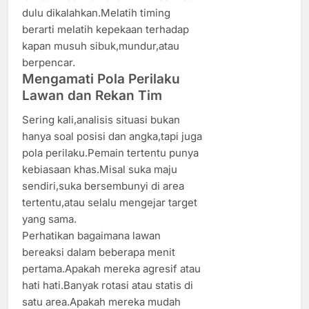
dulu dikalahkan.Melatih timing
berarti melatih kepekaan terhadap
kapan musuh sibuk,mundur,atau
berpencar.
Mengamati Pola Perilaku
Lawan dan Rekan Tim
Sering kali,analisis situasi bukan
hanya soal posisi dan angka,tapi juga
pola perilaku.Pemain tertentu punya
kebiasaan khas.Misal suka maju
sendiri,suka bersembunyi di area
tertentu,atau selalu mengejar target
yang sama.
Perhatikan bagaimana lawan
bereaksi dalam beberapa menit
pertama.Apakah mereka agresif atau
hati hati.Banyak rotasi atau statis di
satu area.Apakah mereka mudah