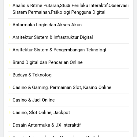
Analisis Ritme Putaran,Studi Perilaku Interaktif,Observasi
Sistem Permainan,Psikologi Pengguna Digital
Antarmuka Login dan Akses Akun
Arsitektur Sistem & Infrastruktur Digital
Arsitektur Sistem & Pengembangan Teknologi
Brand Digital dan Pencarian Online
Budaya & Teknologi
Casino & Gaming, Permainan Slot, Kasino Online
Casino & Judi Online
Casino, Slot Online, Jackpot
Desain Antarmuka & UX Interaktif