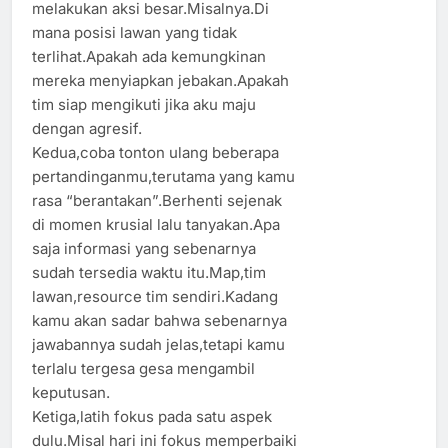
melakukan aksi besar.Misalnya.Di
mana posisi lawan yang tidak
terlihat.Apakah ada kemungkinan
mereka menyiapkan jebakan.Apakah
tim siap mengikuti jika aku maju
dengan agresif.
Kedua,coba tonton ulang beberapa
pertandinganmu,terutama yang kamu
rasa “berantakan”.Berhenti sejenak
di momen krusial lalu tanyakan.Apa
saja informasi yang sebenarnya
sudah tersedia waktu itu.Map,tim
lawan,resource tim sendiri.Kadang
kamu akan sadar bahwa sebenarnya
jawabannya sudah jelas,tetapi kamu
terlalu tergesa gesa mengambil
keputusan.
Ketiga,latih fokus pada satu aspek
dulu.Misal hari ini fokus memperbaiki