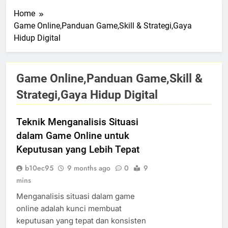
Home
Game Online,Panduan Game,Skill & Strategi,Gaya
Hidup Digital
Game Online,Panduan Game,Skill &
Strategi,Gaya Hidup Digital
Teknik Menganalisis Situasi
dalam Game Online untuk
Keputusan yang Lebih Tepat
b10ec95
9 months ago
0
9
mins
Menganalisis situasi dalam game
online adalah kunci membuat
keputusan yang tepat dan konsisten