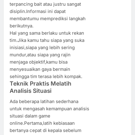
terpancing bait atau justru sangat
disiplin.Informasi ini dapat
membantumu memprediksi langkah
berikutnya.
Hal yang sama berlaku untuk rekan
tim.Jika kamu tahu siapa yang suka
inisiasi,siapa yang lebih sering
mundur,atau siapa yang rajin
menjaga objektif,kamu bisa
menyesuaikan gaya bermain
sehingga tim terasa lebih kompak.
Teknik Praktis Melatih
Analisis Situasi
Ada beberapa latihan sederhana
untuk mengasah kemampuan analisis
situasi dalam game
online.Pertama,latih kebiasaan
bertanya cepat di kepala sebelum