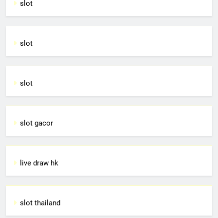
slot
slot
slot
slot gacor
live draw hk
slot thailand