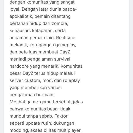
dengan komunitas yang sangat
loyal. Dengan latar dunia pasca-
apokaliptik, pemain ditantang
bertahan hidup dari zombie,
kehausan, kelaparan, serta
ancaman pemain lain. Realisme
mekanik, ketegangan gameplay,
dan peta luas membuat DayZ
menjadi pengalaman survival
hardcore yang menarik. Komunitas
besar DayZ terus hidup melalui
server custom, mod, dan roleplay
yang memberikan variasi
pengalaman bermain.
Melihat game-game tersebut, jelas
bahwa komunitas besar tidak
muncul tanpa sebab. Faktor
seperti update rutin, dukungan
modding, aksesibilitas multiplayer,