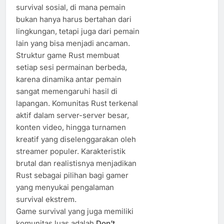
survival sosial, di mana pemain
bukan hanya harus bertahan dari
lingkungan, tetapi juga dari pemain
lain yang bisa menjadi ancaman.
Struktur game Rust membuat
setiap sesi permainan berbeda,
karena dinamika antar pemain
sangat memengaruhi hasil di
lapangan. Komunitas Rust terkenal
aktif dalam server-server besar,
konten video, hingga turnamen
kreatif yang diselenggarakan oleh
streamer populer. Karakteristik
brutal dan realistisnya menjadikan
Rust sebagai pilihan bagi gamer
yang menyukai pengalaman
survival ekstrem.
Game survival yang juga memiliki
komunitas luas adalah
Don’t