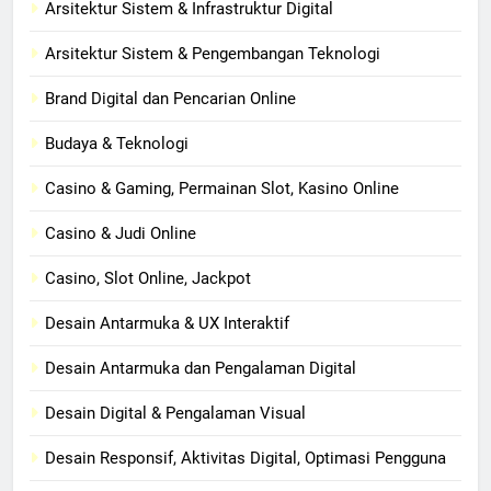
Arsitektur Sistem & Infrastruktur Digital
Arsitektur Sistem & Pengembangan Teknologi
Brand Digital dan Pencarian Online
Budaya & Teknologi
Casino & Gaming, Permainan Slot, Kasino Online
Casino & Judi Online
Casino, Slot Online, Jackpot
Desain Antarmuka & UX Interaktif
Desain Antarmuka dan Pengalaman Digital
Desain Digital & Pengalaman Visual
Desain Responsif, Aktivitas Digital, Optimasi Pengguna