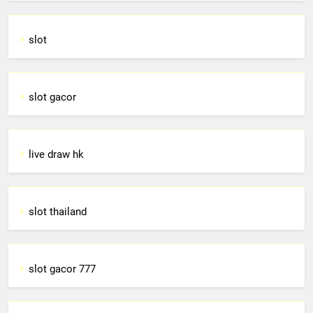
slot
slot gacor
live draw hk
slot thailand
slot gacor 777