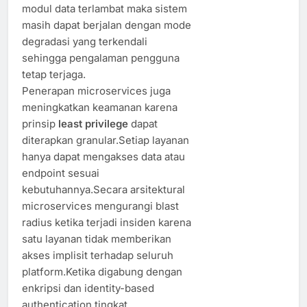
modul data terlambat maka sistem
masih dapat berjalan dengan mode
degradasi yang terkendali
sehingga pengalaman pengguna
tetap terjaga.
Penerapan microservices juga
meningkatkan keamanan karena
prinsip
least privilege
dapat
diterapkan granular.Setiap layanan
hanya dapat mengakses data atau
endpoint sesuai
kebutuhannya.Secara arsitektural
microservices mengurangi blast
radius ketika terjadi insiden karena
satu layanan tidak memberikan
akses implisit terhadap seluruh
platform.Ketika digabung dengan
enkripsi dan identity-based
authentication tingkat