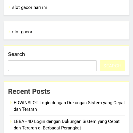
slot gacor hari ini
slot gacor
Search
SEARCH
Recent Posts
EDWINSLOT Login dengan Dukungan Sistem yang Cepat
dan Terarah
LEBAH4D Login dengan Dukungan Sistem yang Cepat
dan Terarah di Berbagai Perangkat