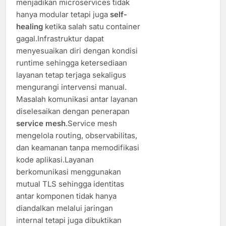
menjadikan microservices tidak
hanya modular tetapi juga
self-
healing
ketika salah satu container
gagal.Infrastruktur dapat
menyesuaikan diri dengan kondisi
runtime sehingga ketersediaan
layanan tetap terjaga sekaligus
mengurangi intervensi manual.
Masalah komunikasi antar layanan
diselesaikan dengan penerapan
service mesh
.Service mesh
mengelola routing, observabilitas,
dan keamanan tanpa memodifikasi
kode aplikasi.Layanan
berkomunikasi menggunakan
mutual TLS sehingga identitas
antar komponen tidak hanya
diandalkan melalui jaringan
internal tetapi juga dibuktikan