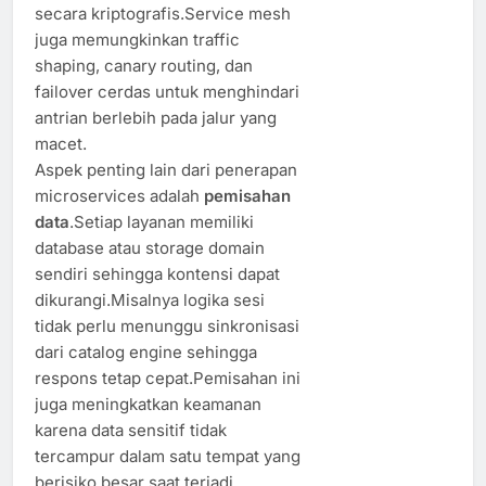
secara kriptografis.Service mesh
juga memungkinkan traffic
shaping, canary routing, dan
failover cerdas untuk menghindari
antrian berlebih pada jalur yang
macet.
Aspek penting lain dari penerapan
microservices adalah
pemisahan
data
.Setiap layanan memiliki
database atau storage domain
sendiri sehingga kontensi dapat
dikurangi.Misalnya logika sesi
tidak perlu menunggu sinkronisasi
dari catalog engine sehingga
respons tetap cepat.Pemisahan ini
juga meningkatkan keamanan
karena data sensitif tidak
tercampur dalam satu tempat yang
berisiko besar saat terjadi