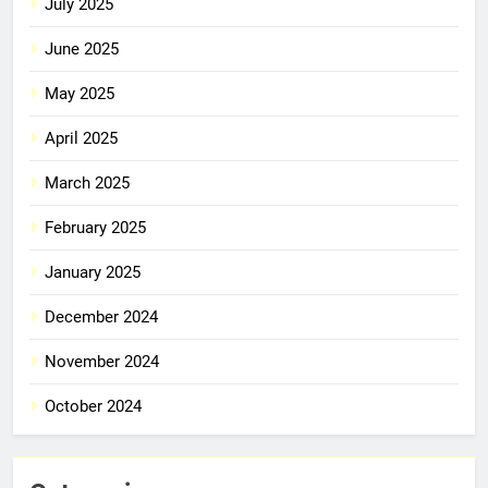
July 2025
June 2025
May 2025
April 2025
March 2025
February 2025
January 2025
December 2024
November 2024
October 2024