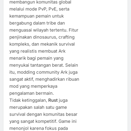
membangun komunitas global
melalui mode PvP, PvE, serta
kemampuan pemain untuk
bergabung dalam tribe dan
menguasai wilayah tertentu. Fitur
penjinakan dinosaurus, crafting
kompleks, dan mekanik survival
yang realistis membuat Ark
menarik bagi pemain yang
menyukai tantangan berat. Selain
itu, modding community Ark juga
sangat aktif, menghadirkan ribuan
mod yang memperkaya
pengalaman bermain.
Tidak ketinggalan,
Rust
juga
merupakan salah satu game
survival dengan komunitas besar
yang sangat kompetitif. Game ini
menonjol karena fokus pada