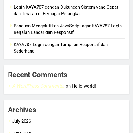
Login KAYA787 dengan Dukungan Sistem yang Cepat
dan Terarah di Berbagai Perangkat
Panduan Mengaktifkan JavaScript agar KAYA787 Login
Berjalan Lancar dan Responsif
KAYA787 Login dengan Tampilan Responsif dan
Sederhana
Recent Comments
A WordPress Commenter
on
Hello world!
Archives
July 2026