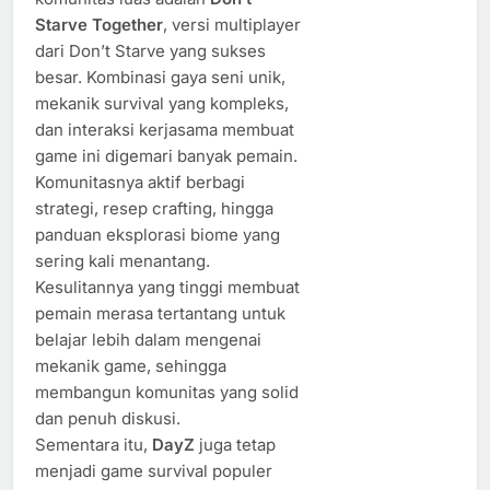
Starve Together
, versi multiplayer
dari Don’t Starve yang sukses
besar. Kombinasi gaya seni unik,
mekanik survival yang kompleks,
dan interaksi kerjasama membuat
game ini digemari banyak pemain.
Komunitasnya aktif berbagi
strategi, resep crafting, hingga
panduan eksplorasi biome yang
sering kali menantang.
Kesulitannya yang tinggi membuat
pemain merasa tertantang untuk
belajar lebih dalam mengenai
mekanik game, sehingga
membangun komunitas yang solid
dan penuh diskusi.
Sementara itu,
DayZ
juga tetap
menjadi game survival populer