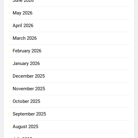
June 2026
May 2026
April 2026
March 2026
February 2026
January 2026
December 2025
November 2025
October 2025
September 2025
August 2025