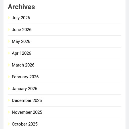
Archives
July 2026
June 2026
May 2026
April 2026
March 2026
February 2026
January 2026
December 2025
November 2025
October 2025