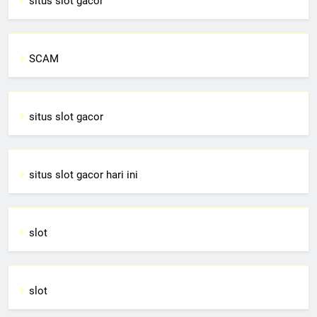
situs slot gacor
SCAM
situs slot gacor
situs slot gacor hari ini
slot
slot