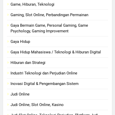
Game, Hiburan, Teknologi
Gaming, Slot Online, Perbandingan Permainan
Gaya Bermain Game, Personal Gaming, Game
Psychology, Gaming Improvement
Gaya Hidup
Gaya Hidup Mahasiswa / Teknologi & Hiburan Digital
Hiburan dan Strategi
Industri Teknologi dan Perjudian Online
Inovasi Digital & Pengembangan Sistem
Judi Online
Judi Online, Slot Online, Kasino