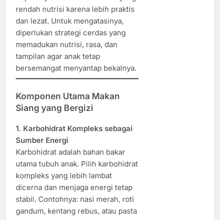
rendah nutrisi karena lebih praktis
dan lezat. Untuk mengatasinya,
diperlukan strategi cerdas yang
memadukan nutrisi, rasa, dan
tampilan agar anak tetap
bersemangat menyantap bekalnya.
Komponen Utama Makan
Siang yang Bergizi
1. Karbohidrat Kompleks sebagai
Sumber Energi
Karbohidrat adalah bahan bakar
utama tubuh anak. Pilih karbohidrat
kompleks yang lebih lambat
dicerna dan menjaga energi tetap
stabil. Contohnya: nasi merah, roti
gandum, kentang rebus, atau pasta