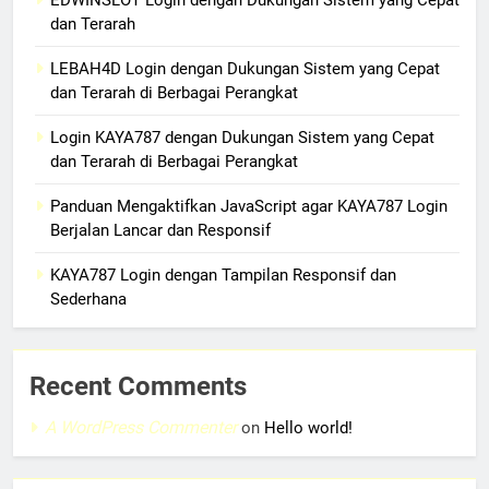
dan Terarah
LEBAH4D Login dengan Dukungan Sistem yang Cepat
dan Terarah di Berbagai Perangkat
Login KAYA787 dengan Dukungan Sistem yang Cepat
dan Terarah di Berbagai Perangkat
Panduan Mengaktifkan JavaScript agar KAYA787 Login
Berjalan Lancar dan Responsif
KAYA787 Login dengan Tampilan Responsif dan
Sederhana
Recent Comments
A WordPress Commenter
on
Hello world!