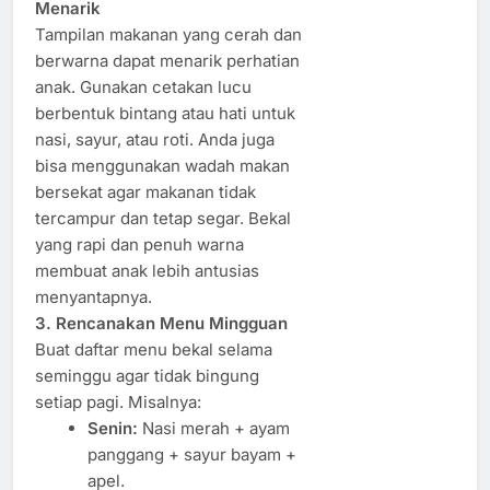
Menarik
Tampilan makanan yang cerah dan
berwarna dapat menarik perhatian
anak. Gunakan cetakan lucu
berbentuk bintang atau hati untuk
nasi, sayur, atau roti. Anda juga
bisa menggunakan wadah makan
bersekat agar makanan tidak
tercampur dan tetap segar. Bekal
yang rapi dan penuh warna
membuat anak lebih antusias
menyantapnya.
3. Rencanakan Menu Mingguan
Buat daftar menu bekal selama
seminggu agar tidak bingung
setiap pagi. Misalnya:
Senin:
Nasi merah + ayam
panggang + sayur bayam +
apel.