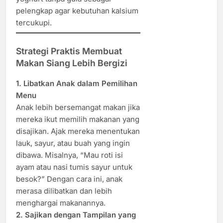
pelengkap agar kebutuhan kalsium
tercukupi.
Strategi Praktis Membuat
Makan Siang Lebih Bergizi
1. Libatkan Anak dalam Pemilihan
Menu
Anak lebih bersemangat makan jika
mereka ikut memilih makanan yang
disajikan. Ajak mereka menentukan
lauk, sayur, atau buah yang ingin
dibawa. Misalnya, “Mau roti isi
ayam atau nasi tumis sayur untuk
besok?” Dengan cara ini, anak
merasa dilibatkan dan lebih
menghargai makanannya.
2. Sajikan dengan Tampilan yang