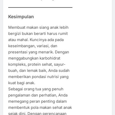
Kesimpulan
Membuat makan siang anak lebih
bergizi bukan berarti harus rumit
atau mahal. Kuncinya ada pada
keseimbangan, variasi, dan
presentasi yang menarik. Dengan
menggabungkan karbohidrat
kompleks, protein sehat, sayur-
buah, dan lemak baik, Anda sudah
memberikan pondasi nutrisi yang
kuat bagi anak.
Sebagai orang tua yang penuh
pengalaman dan perhatian, Anda
memegang peran penting dalam
membentuk pola makan sehat anak
sejak dini. Dengan perencanaan