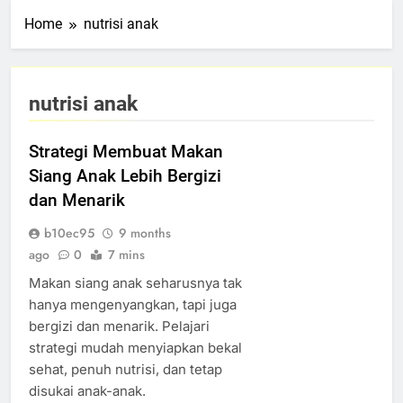
Home
nutrisi anak
nutrisi anak
Strategi Membuat Makan
Siang Anak Lebih Bergizi
dan Menarik
b10ec95
9 months
ago
0
7 mins
Makan siang anak seharusnya tak
hanya mengenyangkan, tapi juga
bergizi dan menarik. Pelajari
strategi mudah menyiapkan bekal
sehat, penuh nutrisi, dan tetap
disukai anak-anak.