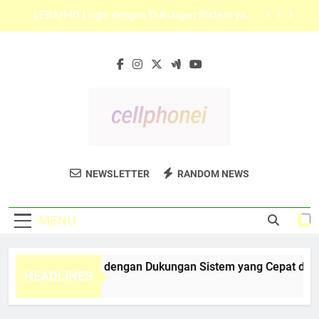
Skip
Login KAYA787 dengan Dukungan Sistem yang
to
Cepat dan Terarah di Berbagai Perangkat
content
Panduan Mengaktifkan JavaScript agar KAYA787
Login Berjalan Lancar dan Responsif
EDWINSLOT Login dengan Dukungan Sistem yang
Cepat dan Terarah
LEBAH4D Login dengan Dukungan Sistem yang
Cepat dan Terarah di Berbagai Perangkat
Login KAYA787 dengan Dukungan Sistem yang
Cepat dan Terarah di Berbagai Perangkat
Cell Phone I
Dapatkan Tips Dan Ulasan Produk Ponsel
Panduan Mengaktifkan JavaScript agar KAYA787
NEWSLETTER
RANDOM NEWS
Login Berjalan Lancar dan Responsif
Terbaik Di Cell Phone I. Panduan Untuk
Pembelian Ponsel Cerdas.
MENU
WINSLOT Login dengan Dukungan Sistem yang Cepat dan Ter
HEADLINES
Weeks Ago