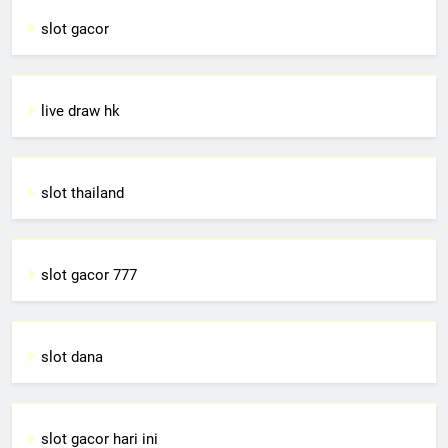
slot gacor
live draw hk
slot thailand
slot gacor 777
slot dana
slot gacor hari ini