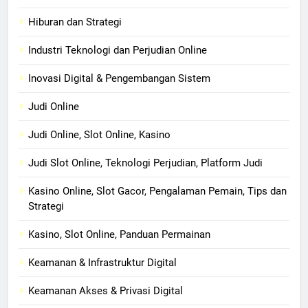
Hiburan dan Strategi
Industri Teknologi dan Perjudian Online
Inovasi Digital & Pengembangan Sistem
Judi Online
Judi Online, Slot Online, Kasino
Judi Slot Online, Teknologi Perjudian, Platform Judi
Kasino Online, Slot Gacor, Pengalaman Pemain, Tips dan
Strategi
Kasino, Slot Online, Panduan Permainan
Keamanan & Infrastruktur Digital
Keamanan Akses & Privasi Digital