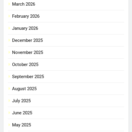
March 2026
February 2026
January 2026
December 2025
November 2025
October 2025
September 2025
August 2025
July 2025
June 2025
May 2025