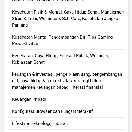
Kesehatan Fisik & Mental, Gaya Hidup Sehat, Manajemen
Stres & Tidur, Wellness & Self-Care, Kesehatan Jangka
Panjang
Kesehatan Mental Pengembangan Diri Tips Gaming
Produktivitas
Kesehatan, Gaya Hidup, Edukasi Publik, Wellness,
Kebiasaan Sehat
keuangan & investasi, pengelolaan uang, pengembangan
diri, gaya hidup & produktivitas, strategi hidup,
manajemen keuangan pribadi, literasi finansial
Keuangan Pribadi
Konfigurasi Browser dan Fungsi Interaktif
Lifestyle, Teknologi, Hiburan