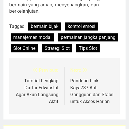
bermain yang aman, menyenangkan, dan
berkelanjutan.
Tagged:
bermain bijak
kontrol emosi
manajemen modal
permainan jangka panjang
Slot Online
Strategi Slot
Tips Slot
Previous:
Next:
Post
navigation
Tutorial Lengkap
Panduan Link
Daftar Edwinslot
Kaya787 Anti
Agar Akun Langsung
Gangguan dan Stabil
Aktif
untuk Akses Harian