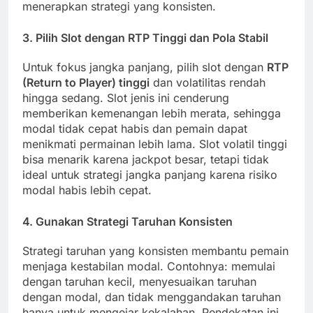
menerapkan strategi yang konsisten.
3. Pilih Slot dengan RTP Tinggi dan Pola Stabil
Untuk fokus jangka panjang, pilih slot dengan
RTP
(Return to Player) tinggi
dan volatilitas rendah
hingga sedang. Slot jenis ini cenderung
memberikan kemenangan lebih merata, sehingga
modal tidak cepat habis dan pemain dapat
menikmati permainan lebih lama. Slot volatil tinggi
bisa menarik karena jackpot besar, tetapi tidak
ideal untuk strategi jangka panjang karena risiko
modal habis lebih cepat.
4. Gunakan Strategi Taruhan Konsisten
Strategi taruhan yang konsisten membantu pemain
menjaga kestabilan modal. Contohnya: memulai
dengan taruhan kecil, menyesuaikan taruhan
dengan modal, dan tidak menggandakan taruhan
hanya untuk mengejar kekalahan. Pendekatan ini