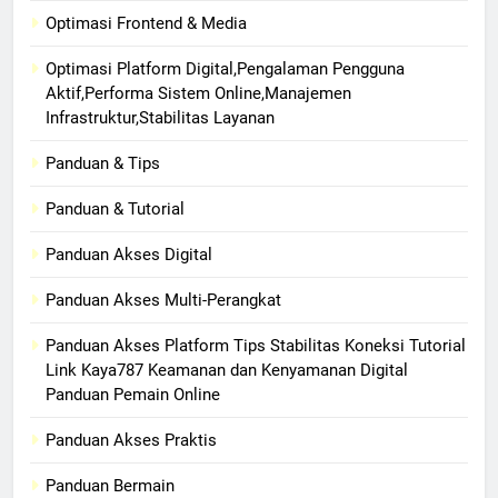
Optimasi Frontend & Media
Optimasi Platform Digital,Pengalaman Pengguna
Aktif,Performa Sistem Online,Manajemen
Infrastruktur,Stabilitas Layanan
Panduan & Tips
Panduan & Tutorial
Panduan Akses Digital
Panduan Akses Multi-Perangkat
Panduan Akses Platform Tips Stabilitas Koneksi Tutorial
Link Kaya787 Keamanan dan Kenyamanan Digital
Panduan Pemain Online
Panduan Akses Praktis
Panduan Bermain