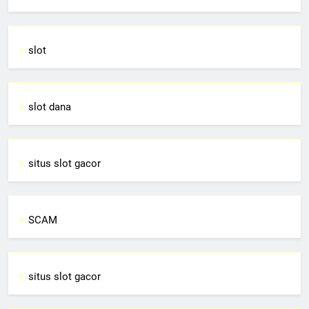
slot
slot dana
situs slot gacor
SCAM
situs slot gacor