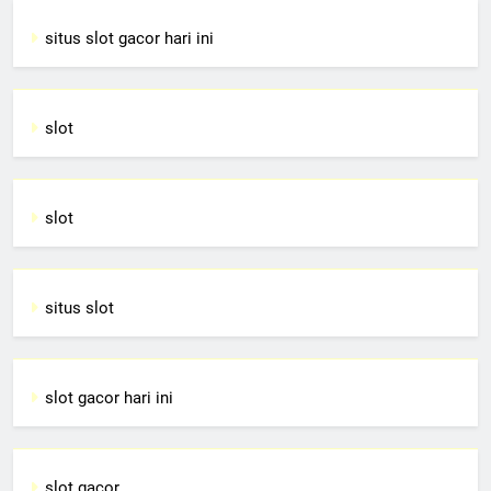
situs slot gacor hari ini
slot
slot
situs slot
slot gacor hari ini
slot gacor