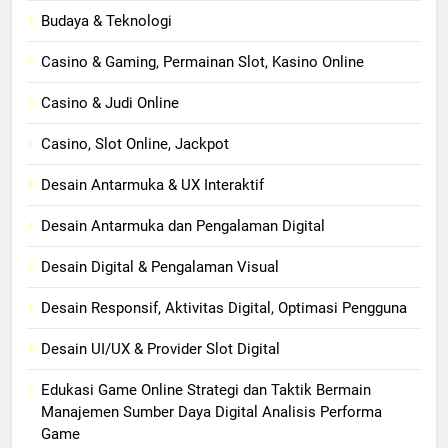
Budaya & Teknologi
Casino & Gaming, Permainan Slot, Kasino Online
Casino & Judi Online
Casino, Slot Online, Jackpot
Desain Antarmuka & UX Interaktif
Desain Antarmuka dan Pengalaman Digital
Desain Digital & Pengalaman Visual
Desain Responsif, Aktivitas Digital, Optimasi Pengguna
Desain UI/UX & Provider Slot Digital
Edukasi Game Online Strategi dan Taktik Bermain
Manajemen Sumber Daya Digital Analisis Performa
Game