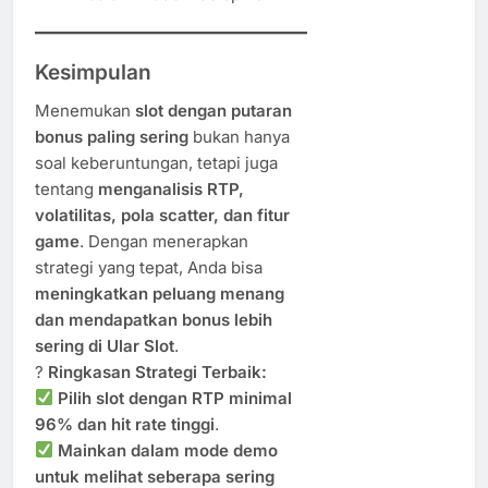
Kesimpulan
Menemukan
slot dengan putaran
bonus paling sering
bukan hanya
soal keberuntungan, tetapi juga
tentang
menganalisis RTP,
volatilitas, pola scatter, dan fitur
game
. Dengan menerapkan
strategi yang tepat, Anda bisa
meningkatkan peluang menang
dan mendapatkan bonus lebih
sering di Ular Slot
.
?
Ringkasan Strategi Terbaik:
Pilih slot dengan RTP minimal
96% dan hit rate tinggi
.
Mainkan dalam mode demo
untuk melihat seberapa sering