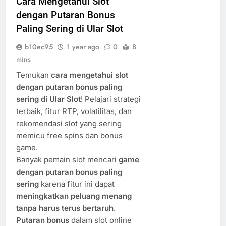
Cara Mengetahui Slot
dengan Putaran Bonus
Paling Sering di Ular Slot
b10ec95
1 year ago
0
8
mins
Temukan
cara mengetahui slot
dengan putaran bonus paling
sering di Ular Slot
! Pelajari strategi
terbaik, fitur RTP, volatilitas, dan
rekomendasi slot yang sering
memicu free spins dan bonus
game.
Banyak pemain slot mencari
game
dengan putaran bonus paling
sering
karena fitur ini dapat
meningkatkan peluang menang
tanpa harus terus bertaruh
.
Putaran bonus
dalam slot online