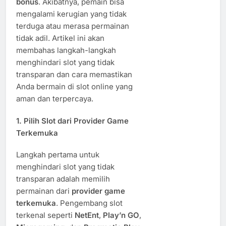
bonus
. Akibatnya, pemain bisa
mengalami kerugian yang tidak
terduga atau merasa permainan
tidak adil. Artikel ini akan
membahas langkah-langkah
menghindari slot yang tidak
transparan dan cara memastikan
Anda bermain di slot online yang
aman dan terpercaya.
1. Pilih Slot dari Provider Game
Terkemuka
Langkah pertama untuk
menghindari slot yang tidak
transparan adalah memilih
permainan dari
provider game
terkemuka
. Pengembang slot
terkenal seperti
NetEnt
,
Play’n GO
,