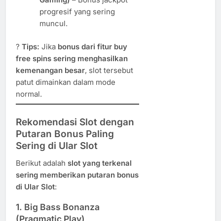
progresif yang sering
muncul.
?
Tips:
Jika
bonus dari fitur buy
free spins sering menghasilkan
kemenangan besar
, slot tersebut
patut dimainkan dalam mode
normal.
Rekomendasi Slot dengan
Putaran Bonus Paling
Sering di Ular Slot
Berikut adalah
slot yang terkenal
sering memberikan putaran bonus
di Ular Slot
:
1. Big Bass Bonanza
(Pragmatic Play)