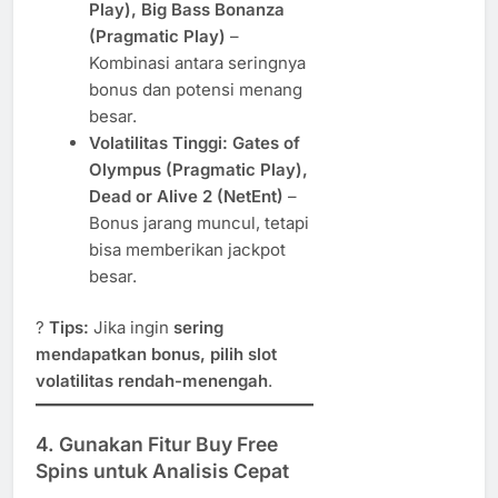
Play), Big Bass Bonanza
(Pragmatic Play)
–
Kombinasi antara seringnya
bonus dan potensi menang
besar.
Volatilitas Tinggi:
Gates of
Olympus (Pragmatic Play),
Dead or Alive 2 (NetEnt)
–
Bonus jarang muncul, tetapi
bisa memberikan jackpot
besar.
?
Tips:
Jika ingin
sering
mendapatkan bonus, pilih slot
volatilitas rendah-menengah
.
4. Gunakan Fitur Buy Free
Spins untuk Analisis Cepat