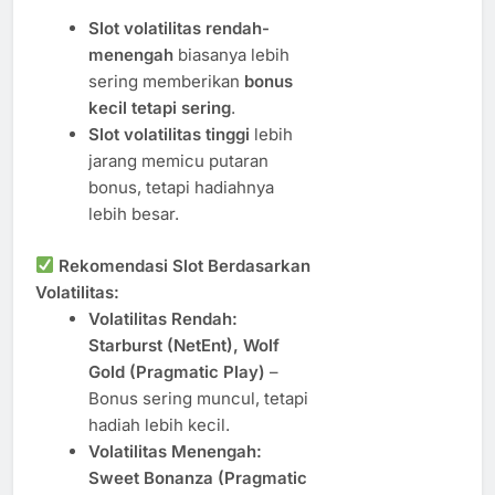
Slot volatilitas rendah-
menengah
biasanya lebih
sering memberikan
bonus
kecil tetapi sering
.
Slot volatilitas tinggi
lebih
jarang memicu putaran
bonus, tetapi hadiahnya
lebih besar.
Rekomendasi Slot Berdasarkan
Volatilitas:
Volatilitas Rendah:
Starburst (NetEnt), Wolf
Gold (Pragmatic Play)
–
Bonus sering muncul, tetapi
hadiah lebih kecil.
Volatilitas Menengah:
Sweet Bonanza (Pragmatic