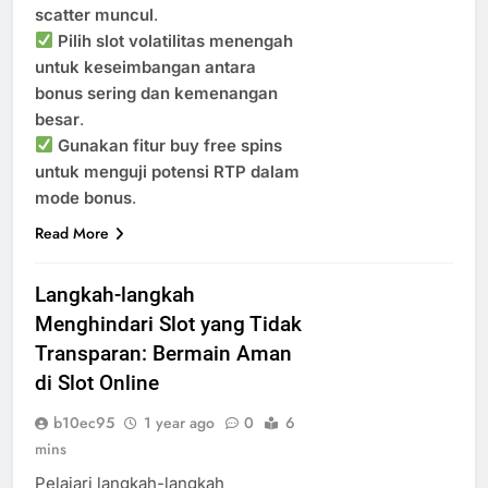
scatter muncul
.
Pilih slot volatilitas menengah
untuk keseimbangan antara
bonus sering dan kemenangan
besar
.
Gunakan fitur buy free spins
untuk menguji potensi RTP dalam
mode bonus
.
Read More
Langkah-langkah
Menghindari Slot yang Tidak
Transparan: Bermain Aman
di Slot Online
b10ec95
1 year ago
0
6
mins
Pelajari langkah-langkah