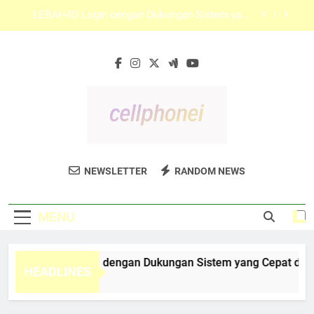
Skip
Login KAYA787 dengan Dukungan Sistem yang
to
Cepat dan Terarah di Berbagai Perangkat
content
Panduan Mengaktifkan JavaScript agar KAYA787
Login Berjalan Lancar dan Responsif
EDWINSLOT Login dengan Dukungan Sistem yang
Cepat dan Terarah
LEBAH4D Login dengan Dukungan Sistem yang
Cepat dan Terarah di Berbagai Perangkat
Login KAYA787 dengan Dukungan Sistem yang
Cepat dan Terarah di Berbagai Perangkat
Cell Phone I
Dapatkan Tips Dan Ulasan Produk Ponsel
Panduan Mengaktifkan JavaScript agar KAYA787
NEWSLETTER
RANDOM NEWS
Login Berjalan Lancar dan Responsif
Terbaik Di Cell Phone I. Panduan Untuk
Pembelian Ponsel Cerdas.
MENU
WINSLOT Login dengan Dukungan Sistem yang Cepat dan Ter
HEADLINES
eeks Ago