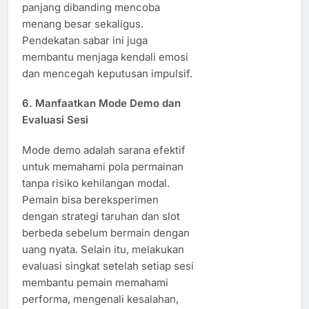
panjang dibanding mencoba
menang besar sekaligus.
Pendekatan sabar ini juga
membantu menjaga kendali emosi
dan mencegah keputusan impulsif.
6. Manfaatkan Mode Demo dan
Evaluasi Sesi
Mode demo adalah sarana efektif
untuk memahami pola permainan
tanpa risiko kehilangan modal.
Pemain bisa bereksperimen
dengan strategi taruhan dan slot
berbeda sebelum bermain dengan
uang nyata. Selain itu, melakukan
evaluasi singkat setelah setiap sesi
membantu pemain memahami
performa, mengenali kesalahan,