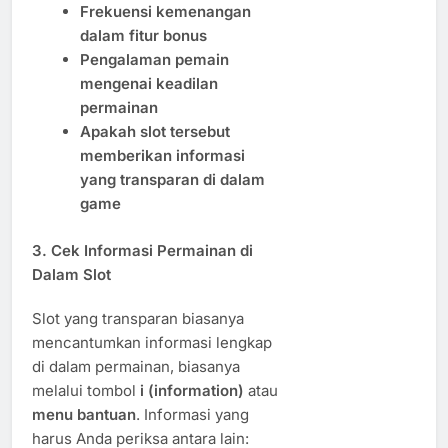
Frekuensi kemenangan
dalam fitur bonus
Pengalaman pemain
mengenai keadilan
permainan
Apakah slot tersebut
memberikan informasi
yang transparan di dalam
game
3. Cek Informasi Permainan di
Dalam Slot
Slot yang transparan biasanya
mencantumkan informasi lengkap
di dalam permainan, biasanya
melalui tombol
i (information)
atau
menu bantuan
. Informasi yang
harus Anda periksa antara lain: