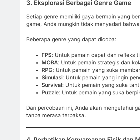
3. Eksplorasi Berbagai Genre Game
Setiap genre memiliki gaya bermain yang ber
game, Anda mungkin tidak menyadari bahwa 
Beberapa genre yang dapat dicoba:
FPS
: Untuk pemain cepat dan refleks t
MOBA
: Untuk pemain strategis dan kol
RPG
: Untuk pemain yang suka memban
Simulasi
: Untuk pemain yang ingin pen
Survival
: Untuk pemain yang suka ta
Puzzle
: Untuk pemain yang suka berp
Dari percobaan ini, Anda akan mengetahui 
tanpa merasa terpaksa.
4. Perhatikan Kenyamanan Fisik dan M