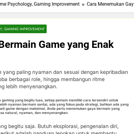
ame Psychology, Gaming Improvement
Cara Menemukan Gay
Y, GAMING IMPROVEMENT
Bermain Game yang Enak
 yang paling nyaman dan sesuai dengan kepribadian
coba berbagai role, hingga membangun ritme
g lebih menyenangkan.
aming yang begitu luas, setiap pemain memiliki cara tersendiri untuk
lebih nyaman bermain santai, ada yang fokus pada strategi, bahkan ada yang
ikmati game dengan maksimal, Anda perlu menemukan gaya bermain yang
erasa natural, nyaman, dan menyenangkan.
begitu saja. Butuh eksplorasi, pengenalan diri,
Berikut adalah panduan lengkap untuk membantu