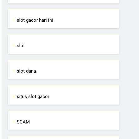
slot gacor hari ini
slot
slot dana
situs slot gacor
SCAM