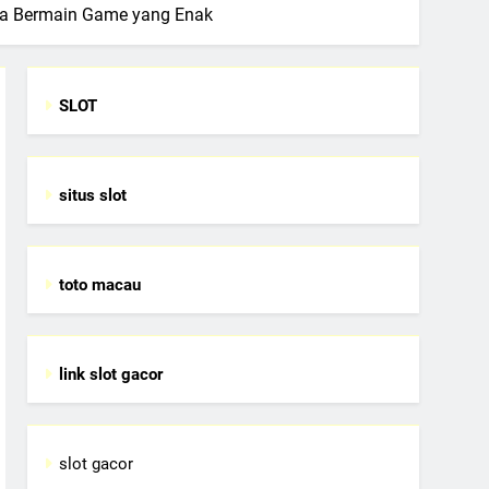
a Bermain Game yang Enak
SLOT
situs slot
toto macau
link slot gacor
slot gacor