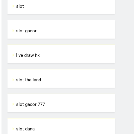
slot
slot gacor
live draw hk
slot thailand
slot gacor 777
slot dana