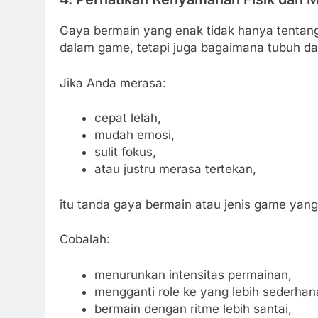
Gaya bermain yang enak tidak hanya tenta
dalam game, tetapi juga bagaimana tubuh da
Jika Anda merasa:
cepat lelah,
mudah emosi,
sulit fokus,
atau justru merasa tertekan,
itu tanda gaya bermain atau jenis game ya
Cobalah:
menurunkan intensitas permainan,
mengganti role ke yang lebih sederhan
bermain dengan ritme lebih santai,