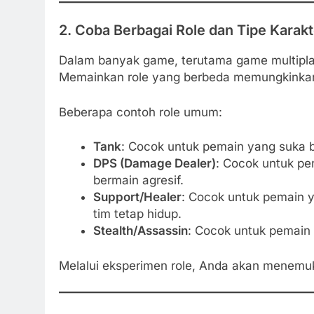
2. Coba Berbagai Role dan Tipe Karakt
Dalam banyak game, terutama game multiplaye
Memainkan role yang berbeda memungkinka
Beberapa contoh role umum:
Tank
: Cocok untuk pemain yang suka b
DPS (Damage Dealer)
: Cocok untuk pe
bermain agresif.
Support/Healer
: Cocok untuk pemain 
tim tetap hidup.
Stealth/Assassin
: Cocok untuk pemain
Melalui eksperimen role, Anda akan menemuka