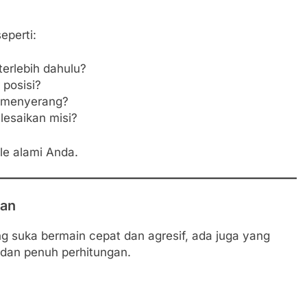
eperti:
erlebih dahulu?
posisi?
 menyerang?
lesaikan misi?
le alami Anda.
man
ng suka bermain cepat dan agresif, ada juga yang
dan penuh perhitungan.