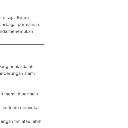
tu saja. Butuh
 berbagai permainan.
 Anda menemukan
ang enak adalah
cenderungan alami
ih memilih bermain
tau lebih menyukai
ngan tim atau lebih