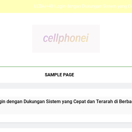
LEBAH4D Login dengan Dukungan Sistem yang Cep
Login KAYA787 dengan Dukungan Sistem yang Cep
Panduan Mengaktifkan JavaScript agar KAYA787
EDWINSLOT Login dengan Duk
l Phone I
LEBAH4D Login dengan Dukungan Sistem yang Cep
ips Dan Ulasan Produk Ponsel Terbaik Di Cell Phone I. Pandu
Login KAYA787 dengan Dukungan Sistem yang Cep
SAMPLE PAGE
Panduan Mengaktifkan JavaScript agar KAYA787
kungan Sistem yang Cepat dan Terarah di Berbagai Perangk