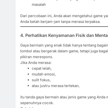
masalah
Dari percobaan ini, Anda akan mengetahui game y
Anda betah berjam-jam tanpa merasa terpaksa.
4. Perhatikan Kenyamanan Fisik dan Menta
Gaya bermain yang enak tidak hanya tentang bag
tombol atau bergerak dalam game, tetapi juga bag
pikiran merespons.
Jika Anda merasa:
cepat lelah,
mudah emosi,
sulit fokus,
atau justru merasa tertekan,
itu tanda gaya bermain atau jenis game yang Anda
sepenuhnya cocok.