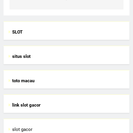
SLOT
situs slot
toto macau
link slot gacor
slot gacor