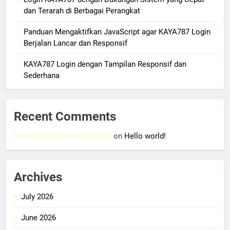
dan Terarah di Berbagai Perangkat
Panduan Mengaktifkan JavaScript agar KAYA787 Login
Berjalan Lancar dan Responsif
KAYA787 Login dengan Tampilan Responsif dan
Sederhana
Recent Comments
A WordPress Commenter
on
Hello world!
Archives
July 2026
June 2026