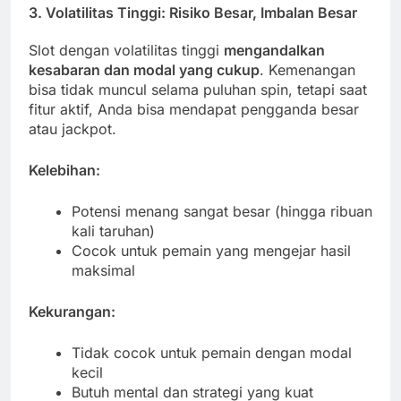
3.
Volatilitas Tinggi: Risiko Besar, Imbalan Besar
Slot dengan volatilitas tinggi
mengandalkan
kesabaran dan modal yang cukup
. Kemenangan
bisa tidak muncul selama puluhan spin, tetapi saat
fitur aktif, Anda bisa mendapat pengganda besar
atau jackpot.
Kelebihan:
Potensi menang sangat besar (hingga ribuan
kali taruhan)
Cocok untuk pemain yang mengejar hasil
maksimal
Kekurangan:
Tidak cocok untuk pemain dengan modal
kecil
Butuh mental dan strategi yang kuat