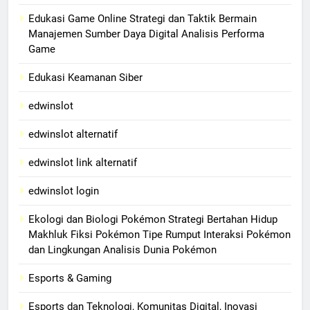
Edukasi Game Online Strategi dan Taktik Bermain
Manajemen Sumber Daya Digital Analisis Performa
Game
Edukasi Keamanan Siber
edwinslot
edwinslot alternatif
edwinslot link alternatif
edwinslot login
Ekologi dan Biologi Pokémon Strategi Bertahan Hidup
Makhluk Fiksi Pokémon Tipe Rumput Interaksi Pokémon
dan Lingkungan Analisis Dunia Pokémon
Esports & Gaming
Esports dan Teknologi, Komunitas Digital, Inovasi