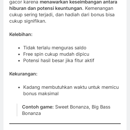
gacor karena
menawarkan keseimbangan antara
hiburan dan potensi keuntungan
. Kemenangan
cukup sering terjadi, dan hadiah dari bonus bisa
cukup signifikan.
Kelebihan:
Tidak terlalu menguras saldo
Free spin cukup mudah dipicu
Potensi hasil besar jika fitur aktif
Kekurangan:
Kadang membutuhkan waktu untuk memicu
bonus maksimal
Contoh game:
Sweet Bonanza, Big Bass
Bonanza