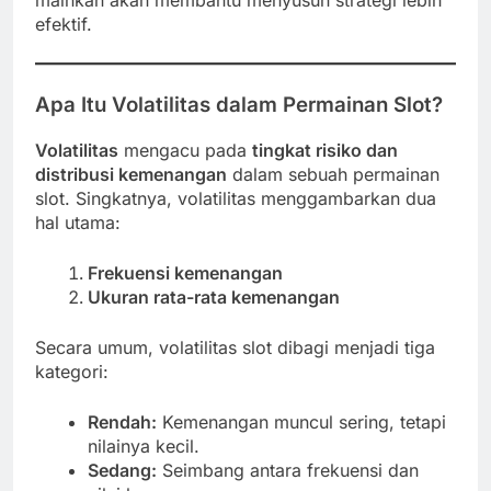
mainkan akan membantu menyusun strategi lebih
efektif.
Apa Itu Volatilitas dalam Permainan Slot?
Volatilitas
mengacu pada
tingkat risiko dan
distribusi kemenangan
dalam sebuah permainan
slot. Singkatnya, volatilitas menggambarkan dua
hal utama:
Frekuensi kemenangan
Ukuran rata-rata kemenangan
Secara umum, volatilitas slot dibagi menjadi tiga
kategori:
Rendah:
Kemenangan muncul sering, tetapi
nilainya kecil.
Sedang:
Seimbang antara frekuensi dan