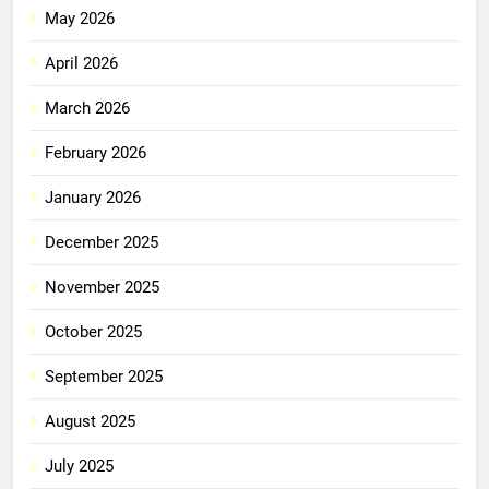
May 2026
April 2026
March 2026
February 2026
January 2026
December 2025
November 2025
October 2025
September 2025
August 2025
July 2025