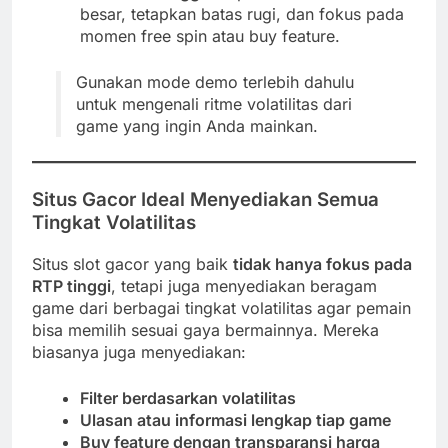
besar, tetapkan batas rugi, dan fokus pada
momen free spin atau buy feature.
Gunakan mode demo terlebih dahulu
untuk mengenali ritme volatilitas dari
game yang ingin Anda mainkan.
Situs Gacor Ideal Menyediakan Semua
Tingkat Volatilitas
Situs slot gacor yang baik
tidak hanya fokus pada
RTP tinggi
, tetapi juga menyediakan beragam
game dari berbagai tingkat volatilitas agar pemain
bisa memilih sesuai gaya bermainnya. Mereka
biasanya juga menyediakan:
Filter berdasarkan volatilitas
Ulasan atau informasi lengkap tiap game
Buy feature dengan transparansi harga