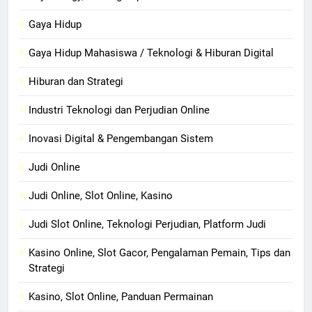
Gaya Hidup
Gaya Hidup Mahasiswa / Teknologi & Hiburan Digital
Hiburan dan Strategi
Industri Teknologi dan Perjudian Online
Inovasi Digital & Pengembangan Sistem
Judi Online
Judi Online, Slot Online, Kasino
Judi Slot Online, Teknologi Perjudian, Platform Judi
Kasino Online, Slot Gacor, Pengalaman Pemain, Tips dan
Strategi
Kasino, Slot Online, Panduan Permainan