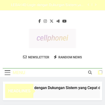
Skip
Login KAYA787 dengan Dukungan Sistem yang
to
Cepat dan Terarah di Berbagai Perangkat
content
Panduan Mengaktifkan JavaScript agar KAYA787
Login Berjalan Lancar dan Responsif
EDWINSLOT Login dengan Dukungan Sistem yang
Cepat dan Terarah
LEBAH4D Login dengan Dukungan Sistem yang
Cepat dan Terarah di Berbagai Perangkat
Login KAYA787 dengan Dukungan Sistem yang
Cepat dan Terarah di Berbagai Perangkat
Cell Phone I
Dapatkan Tips Dan Ulasan Produk Ponsel
Panduan Mengaktifkan JavaScript agar KAYA787
NEWSLETTER
RANDOM NEWS
Login Berjalan Lancar dan Responsif
Terbaik Di Cell Phone I. Panduan Untuk
Pembelian Ponsel Cerdas.
MENU
WINSLOT Login dengan Dukungan Sistem yang Cepat dan Ter
HEADLINES
Weeks Ago