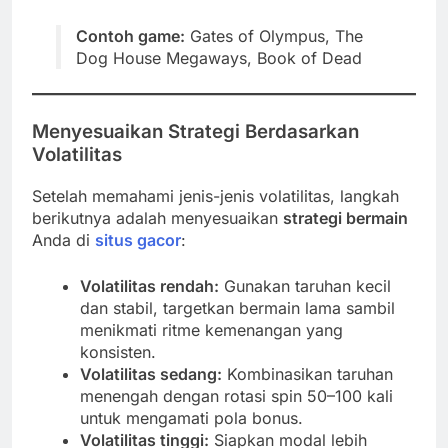
Contoh game:
Gates of Olympus, The
Dog House Megaways, Book of Dead
Menyesuaikan Strategi Berdasarkan
Volatilitas
Setelah memahami jenis-jenis volatilitas, langkah
berikutnya adalah menyesuaikan
strategi bermain
Anda di
situs gacor
:
Volatilitas rendah:
Gunakan taruhan kecil
dan stabil, targetkan bermain lama sambil
menikmati ritme kemenangan yang
konsisten.
Volatilitas sedang:
Kombinasikan taruhan
menengah dengan rotasi spin 50–100 kali
untuk mengamati pola bonus.
Volatilitas tinggi:
Siapkan modal lebih