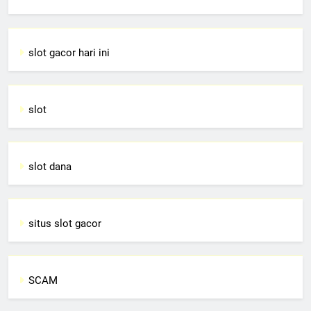
slot gacor hari ini
slot
slot dana
situs slot gacor
SCAM