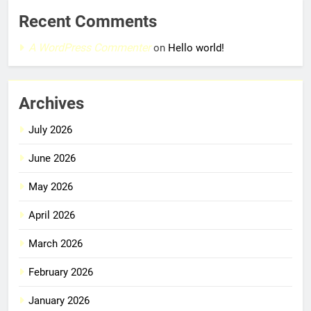
Recent Comments
A WordPress Commenter
on
Hello world!
Archives
July 2026
June 2026
May 2026
April 2026
March 2026
February 2026
January 2026