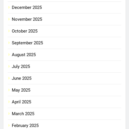
December 2025
November 2025
October 2025
September 2025
August 2025
July 2025
June 2025
May 2025
April 2025
March 2025
February 2025