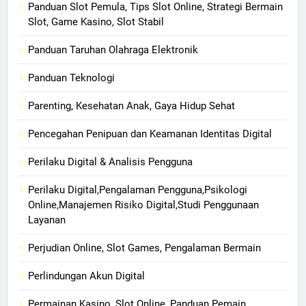
Panduan Slot Pemula, Tips Slot Online, Strategi Bermain
Slot, Game Kasino, Slot Stabil
Panduan Taruhan Olahraga Elektronik
Panduan Teknologi
Parenting, Kesehatan Anak, Gaya Hidup Sehat
Pencegahan Penipuan dan Keamanan Identitas Digital
Perilaku Digital & Analisis Pengguna
Perilaku Digital,Pengalaman Pengguna,Psikologi
Online,Manajemen Risiko Digital,Studi Penggunaan
Layanan
Perjudian Online, Slot Games, Pengalaman Bermain
Perlindungan Akun Digital
Permainan Kasino, Slot Online, Panduan Pemain