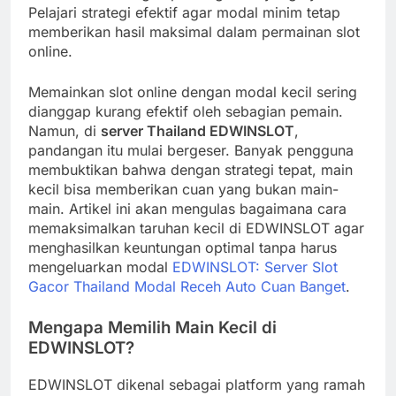
Pelajari strategi efektif agar modal minim tetap
memberikan hasil maksimal dalam permainan slot
online.
Memainkan slot online dengan modal kecil sering
dianggap kurang efektif oleh sebagian pemain.
Namun, di
server Thailand EDWINSLOT
,
pandangan itu mulai bergeser. Banyak pengguna
membuktikan bahwa dengan strategi tepat, main
kecil bisa memberikan cuan yang bukan main-
main. Artikel ini akan mengulas bagaimana cara
memaksimalkan taruhan kecil di EDWINSLOT agar
menghasilkan keuntungan optimal tanpa harus
mengeluarkan modal
EDWINSLOT: Server Slot
Gacor Thailand Modal Receh Auto Cuan Banget
.
Mengapa Memilih Main Kecil di
EDWINSLOT?
EDWINSLOT dikenal sebagai platform yang ramah