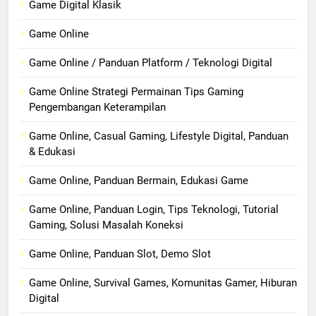
Game Digital Klasik
Game Online
Game Online / Panduan Platform / Teknologi Digital
Game Online Strategi Permainan Tips Gaming
Pengembangan Keterampilan
Game Online, Casual Gaming, Lifestyle Digital, Panduan
& Edukasi
Game Online, Panduan Bermain, Edukasi Game
Game Online, Panduan Login, Tips Teknologi, Tutorial
Gaming, Solusi Masalah Koneksi
Game Online, Panduan Slot, Demo Slot
Game Online, Survival Games, Komunitas Gamer, Hiburan
Digital