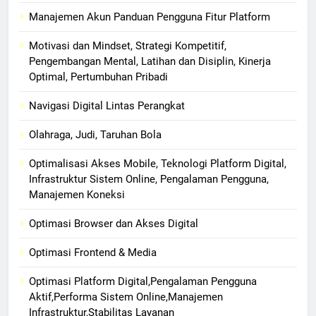
Manajemen Akun Panduan Pengguna Fitur Platform
Motivasi dan Mindset, Strategi Kompetitif,
Pengembangan Mental, Latihan dan Disiplin, Kinerja
Optimal, Pertumbuhan Pribadi
Navigasi Digital Lintas Perangkat
Olahraga, Judi, Taruhan Bola
Optimalisasi Akses Mobile, Teknologi Platform Digital,
Infrastruktur Sistem Online, Pengalaman Pengguna,
Manajemen Koneksi
Optimasi Browser dan Akses Digital
Optimasi Frontend & Media
Optimasi Platform Digital,Pengalaman Pengguna
Aktif,Performa Sistem Online,Manajemen
Infrastruktur,Stabilitas Layanan