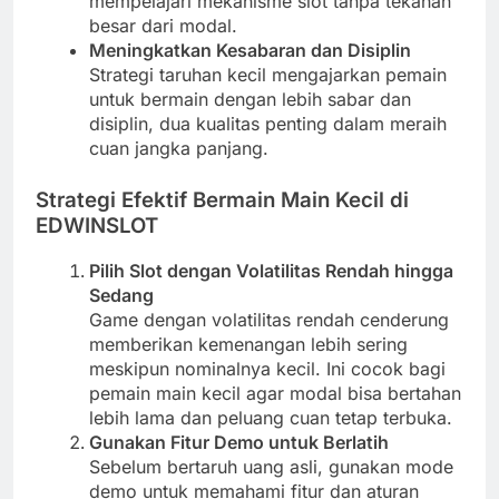
mempelajari mekanisme slot tanpa tekanan
besar dari modal.
Meningkatkan Kesabaran dan Disiplin
Strategi taruhan kecil mengajarkan pemain
untuk bermain dengan lebih sabar dan
disiplin, dua kualitas penting dalam meraih
cuan jangka panjang.
Strategi Efektif Bermain Main Kecil di
EDWINSLOT
Pilih Slot dengan Volatilitas Rendah hingga
Sedang
Game dengan volatilitas rendah cenderung
memberikan kemenangan lebih sering
meskipun nominalnya kecil. Ini cocok bagi
pemain main kecil agar modal bisa bertahan
lebih lama dan peluang cuan tetap terbuka.
Gunakan Fitur Demo untuk Berlatih
Sebelum bertaruh uang asli, gunakan mode
demo untuk memahami fitur dan aturan