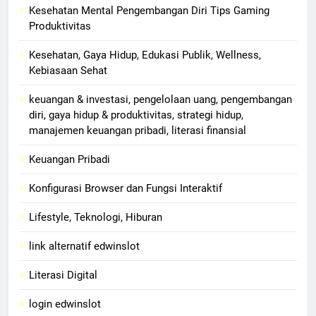
Kesehatan Mental Pengembangan Diri Tips Gaming
Produktivitas
Kesehatan, Gaya Hidup, Edukasi Publik, Wellness,
Kebiasaan Sehat
keuangan & investasi, pengelolaan uang, pengembangan
diri, gaya hidup & produktivitas, strategi hidup,
manajemen keuangan pribadi, literasi finansial
Keuangan Pribadi
Konfigurasi Browser dan Fungsi Interaktif
Lifestyle, Teknologi, Hiburan
link alternatif edwinslot
Literasi Digital
login edwinslot