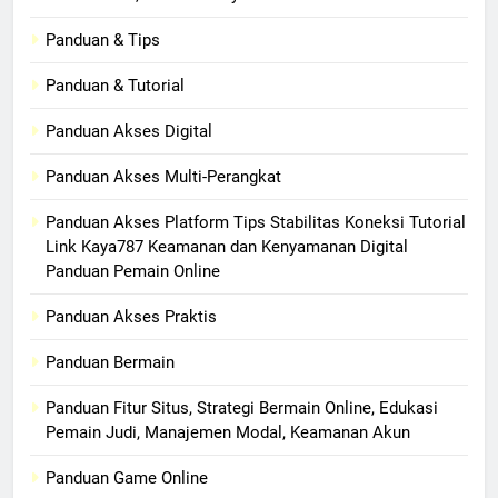
Panduan & Tips
Panduan & Tutorial
Panduan Akses Digital
Panduan Akses Multi-Perangkat
Panduan Akses Platform Tips Stabilitas Koneksi Tutorial
Link Kaya787 Keamanan dan Kenyamanan Digital
Panduan Pemain Online
Panduan Akses Praktis
Panduan Bermain
Panduan Fitur Situs, Strategi Bermain Online, Edukasi
Pemain Judi, Manajemen Modal, Keamanan Akun
Panduan Game Online