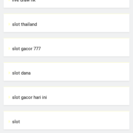
slot thailand
slot gacor 777
slot dana
slot gacor hari ini
slot