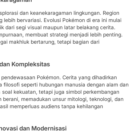
ksplorasi dan keanekaragaman lingkungan. Region
 lebih bervariasi. Evolusi Pokémon di era ini mulai
 dari segi visual maupun latar belakang cerita.
urnaan, membuat strategi menjadi lebih penting.
i makhluk bertarung, tetapi bagian dari
 dan Kompleksitas
 pendewasaan Pokémon. Cerita yang dihadirkan
 filosofi seperti hubungan manusia dengan alam dan
 soal kekuatan, tetapi juga simbol perkembangan
 berani, memadukan unsur mitologi, teknologi, dan
hasil memperluas audiens tanpa kehilangan
novasi dan Modernisasi