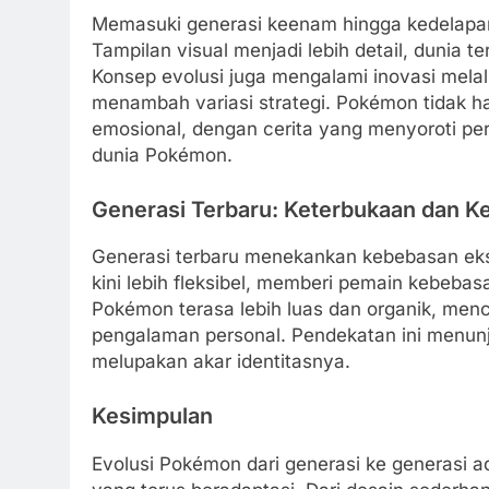
Memasuki generasi keenam hingga kedelapan
Tampilan visual menjadi lebih detail, dunia te
Konsep evolusi juga mengalami inovasi melal
menambah variasi strategi. Pokémon tidak ha
emosional, dengan cerita yang menyoroti p
dunia Pokémon.
Generasi Terbaru: Keterbukaan dan 
Generasi terbaru menekankan kebebasan eks
kini lebih fleksibel, memberi pemain kebeba
Pokémon terasa lebih luas dan organik, m
pengalaman personal. Pendekatan ini menun
melupakan akar identitasnya.
Kesimpulan
Evolusi Pokémon dari generasi ke generasi a