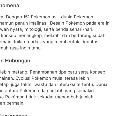
enomena
nya. Dengan 151 Pokémon asli, dunia Pokémon
namun penuh imajinasi. Desain Pokémon pada era ini
wan nyata, mitologi, serta benda sehari-hari.
 konsep menangkap, melatih, dan bertarung sudah
emain. Inilah fondasi yang membentuk identitas
uh rasa ingin tahu.
an Hubungan
ebih matang. Penambahan tipe baru serta konsep
inan. Evolusi Pokémon mulai terasa lebih
etapi juga faktor waktu dan interaksi tertentu. Dunia
an antara Pokémon dan pelatih yang semakin
hwa Pokémon tidak sekadar menambah jumlah
an bermain.
nekaragaman