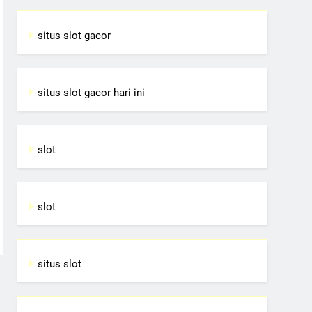
situs slot gacor
situs slot gacor hari ini
slot
slot
situs slot