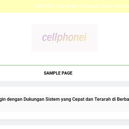
LEBAH4D Login dengan Dukungan Sistem yang Cep
Login KAYA787 dengan Dukungan Sistem yang Cep
Panduan Mengaktifkan JavaScript agar KAYA787
EDWINSLOT Login dengan Duk
l Phone I
LEBAH4D Login dengan Dukungan Sistem yang Cep
ips Dan Ulasan Produk Ponsel Terbaik Di Cell Phone I. Pandu
Login KAYA787 dengan Dukungan Sistem yang Cep
SAMPLE PAGE
Panduan Mengaktifkan JavaScript agar KAYA787
kungan Sistem yang Cepat dan Terarah di Berbagai Perangka