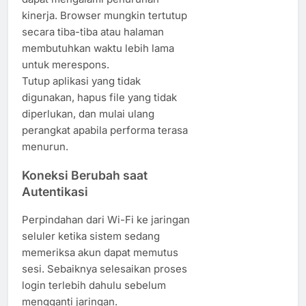
kinerja. Browser mungkin tertutup
secara tiba-tiba atau halaman
membutuhkan waktu lebih lama
untuk merespons.
Tutup aplikasi yang tidak
digunakan, hapus file yang tidak
diperlukan, dan mulai ulang
perangkat apabila performa terasa
menurun.
Koneksi Berubah saat
Autentikasi
Perpindahan dari Wi-Fi ke jaringan
seluler ketika sistem sedang
memeriksa akun dapat memutus
sesi. Sebaiknya selesaikan proses
login terlebih dahulu sebelum
mengganti jaringan.