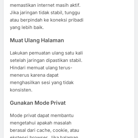
memastikan internet masih aktif.
Jika jaringan tidak stabil, tunggu
atau berpindah ke koneksi pribadi
yang lebih baik.
Muat Ulang Halaman
Lakukan pemuatan ulang satu kali
setelah jaringan dipastikan stabil.
Hindari memuat ulang terus-
menerus karena dapat
menghasilkan sesi yang tidak
konsisten.
Gunakan Mode Privat
Mode privat dapat membantu
mengetahui apakah masalah
berasal dari cache, cookie, atau
ekstensi browser. Jika halaman