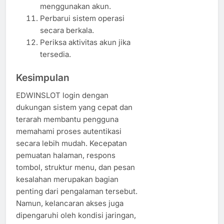
menggunakan akun.
Perbarui sistem operasi
secara berkala.
Periksa aktivitas akun jika
tersedia.
Kesimpulan
EDWINSLOT login dengan
dukungan sistem yang cepat dan
terarah membantu pengguna
memahami proses autentikasi
secara lebih mudah. Kecepatan
pemuatan halaman, respons
tombol, struktur menu, dan pesan
kesalahan merupakan bagian
penting dari pengalaman tersebut.
Namun, kelancaran akses juga
dipengaruhi oleh kondisi jaringan,