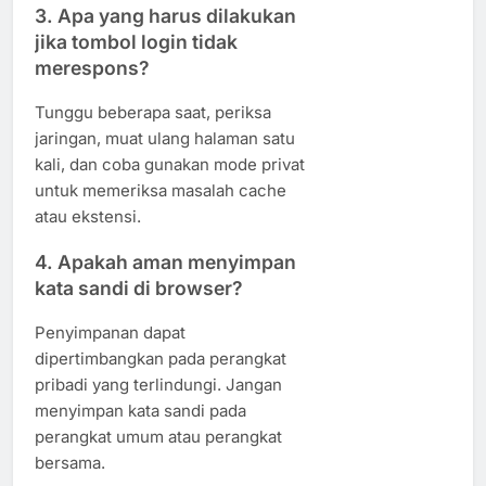
3. Apa yang harus dilakukan
jika tombol login tidak
merespons?
Tunggu beberapa saat, periksa
jaringan, muat ulang halaman satu
kali, dan coba gunakan mode privat
untuk memeriksa masalah cache
atau ekstensi.
4. Apakah aman menyimpan
kata sandi di browser?
Penyimpanan dapat
dipertimbangkan pada perangkat
pribadi yang terlindungi. Jangan
menyimpan kata sandi pada
perangkat umum atau perangkat
bersama.