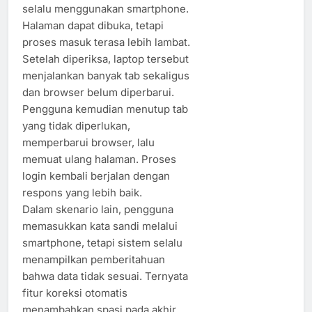
selalu menggunakan smartphone.
Halaman dapat dibuka, tetapi
proses masuk terasa lebih lambat.
Setelah diperiksa, laptop tersebut
menjalankan banyak tab sekaligus
dan browser belum diperbarui.
Pengguna kemudian menutup tab
yang tidak diperlukan,
memperbarui browser, lalu
memuat ulang halaman. Proses
login kembali berjalan dengan
respons yang lebih baik.
Dalam skenario lain, pengguna
memasukkan kata sandi melalui
smartphone, tetapi sistem selalu
menampilkan pemberitahuan
bahwa data tidak sesuai. Ternyata
fitur koreksi otomatis
menambahkan spasi pada akhir