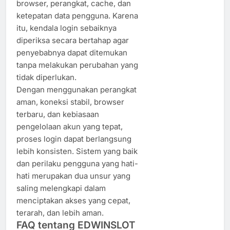
browser, perangkat, cache, dan
ketepatan data pengguna. Karena
itu, kendala login sebaiknya
diperiksa secara bertahap agar
penyebabnya dapat ditemukan
tanpa melakukan perubahan yang
tidak diperlukan.
Dengan menggunakan perangkat
aman, koneksi stabil, browser
terbaru, dan kebiasaan
pengelolaan akun yang tepat,
proses login dapat berlangsung
lebih konsisten. Sistem yang baik
dan perilaku pengguna yang hati-
hati merupakan dua unsur yang
saling melengkapi dalam
menciptakan akses yang cepat,
terarah, dan lebih aman.
FAQ tentang EDWINSLOT