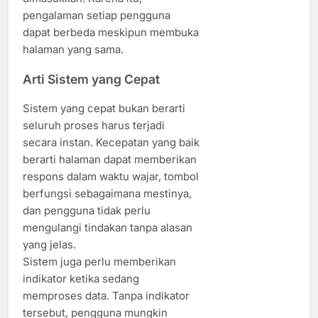
pengalaman setiap pengguna
dapat berbeda meskipun membuka
halaman yang sama.
Arti Sistem yang Cepat
Sistem yang cepat bukan berarti
seluruh proses harus terjadi
secara instan. Kecepatan yang baik
berarti halaman dapat memberikan
respons dalam waktu wajar, tombol
berfungsi sebagaimana mestinya,
dan pengguna tidak perlu
mengulangi tindakan tanpa alasan
yang jelas.
Sistem juga perlu memberikan
indikator ketika sedang
memproses data. Tanpa indikator
tersebut, pengguna mungkin