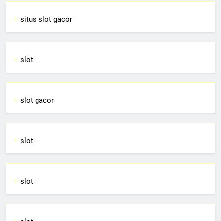
situs slot gacor
slot
slot gacor
slot
slot