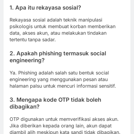
1. Apa itu rekayasa sosial?
Rekayasa sosial adalah teknik manipulasi
psikologis untuk membuat korban memberikan
data, akses akun, atau melakukan tindakan
tertentu tanpa sadar.
2. Apakah phishing termasuk social
engineering?
Ya. Phishing adalah salah satu bentuk social
engineering yang menggunakan pesan atau
halaman palsu untuk mencuri informasi sensitif.
3. Mengapa kode OTP tidak boleh
dibagikan?
OTP digunakan untuk memverifikasi akses akun.
Jika diberikan kepada orang lain, akun dapat
diambil alih meskipun kata sandi tidak dibagikan.