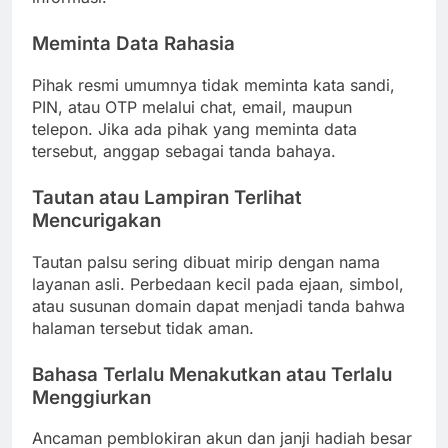
Meminta Data Rahasia
Pihak resmi umumnya tidak meminta kata sandi,
PIN, atau OTP melalui chat, email, maupun
telepon. Jika ada pihak yang meminta data
tersebut, anggap sebagai tanda bahaya.
Tautan atau Lampiran Terlihat
Mencurigakan
Tautan palsu sering dibuat mirip dengan nama
layanan asli. Perbedaan kecil pada ejaan, simbol,
atau susunan domain dapat menjadi tanda bahwa
halaman tersebut tidak aman.
Bahasa Terlalu Menakutkan atau Terlalu
Menggiurkan
Ancaman pemblokiran akun dan janji hadiah besar