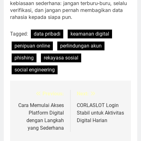
kebiasaan sederhana: jangan terburu-buru, selalu
verifikasi, dan jangan pernah membagikan data
rahasia kepada siapa pun.
Tagged:
data pribadi
keamanan digital
penipuan online
perlindungan akun
phishing
rekayasa sosial
social engineering
Previous:
Next:
Post
navigation
Cara Memulai Akses
CORLASLOT Login
Platform Digital
Stabil untuk Aktivitas
dengan Langkah
Digital Harian
yang Sederhana