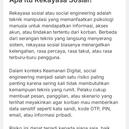
Rekayasa sosial atau social engineering adalah
teknik manipulasi yang memanfaatkan psikologi
manusia untuk mendapatkan informasi, akses
akun, atau tindakan tertentu dari korban. Berbeda
dari serangan teknis yang langsung menyerang
sistem, rekayasa sosial biasanya menargetkan
kelengahan, rasa percaya, rasa takut, atau rasa
terburu-buru pengguna.
Dalam konteks Keamanan Digital, social
engineering menjadi salah satu risiko paling
penting karena sering kali tidak membutuhkan
kemampuan teknis yang rumit. Pelaku cukup
membuat pesan, panggilan, atau skenario yang
terlihat meyakinkan agar korban mau memberikan
data sensitif seperti kata sandi, kode OTP, PIN,
email, atau informasi pribadi.
Risiko ini dapat terjadi kepada siapa saja, baik