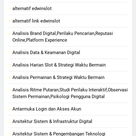
alternatif edwinslot
alternatif link edwinslot
Analisis Brand Digital,Perilaku Pencarian,Reputasi
Online,Platform Experience
Analisis Data & Keamanan Digital
Analisis Harian Slot & Strategi Waktu Bermain
Analisis Permainan & Strategi Waktu Bermain
Analisis Ritme Putaran,Studi Perilaku Interaktif,Observasi
Sistem Permainan,Psikologi Pengguna Digital
Antarmuka Login dan Akses Akun
Arsitektur Sistem & Infrastruktur Digital
Arsitektur Sistem & Pengembangan Teknologi