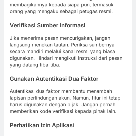
membagikannya kepada siapa pun, termasuk
orang yang mengaku sebagai petugas resmi.
Verifikasi Sumber Informasi
Jika menerima pesan mencurigakan, jangan
langsung menekan tautan. Periksa sumbernya
secara mandiri melalui kanal resmi yang biasa
digunakan. Hindari mengikuti instruksi dari pesan
yang datang tiba-tiba.
Gunakan Autentikasi Dua Faktor
Autentikasi dua faktor membantu menambah
lapisan perlindungan akun. Namun, fitur ini tetap
harus digunakan dengan bijak. Jangan pernah
memberikan kode verifikasi kepada pihak lain.
Perhatikan Izin Aplikasi