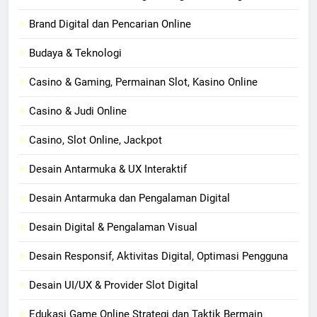
Brand Digital dan Pencarian Online
Budaya & Teknologi
Casino & Gaming, Permainan Slot, Kasino Online
Casino & Judi Online
Casino, Slot Online, Jackpot
Desain Antarmuka & UX Interaktif
Desain Antarmuka dan Pengalaman Digital
Desain Digital & Pengalaman Visual
Desain Responsif, Aktivitas Digital, Optimasi Pengguna
Desain UI/UX & Provider Slot Digital
Edukasi Game Online Strategi dan Taktik Bermain