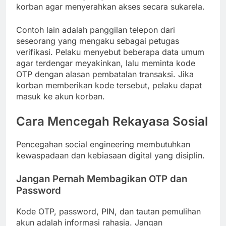
korban agar menyerahkan akses secara sukarela.
Contoh lain adalah panggilan telepon dari
seseorang yang mengaku sebagai petugas
verifikasi. Pelaku menyebut beberapa data umum
agar terdengar meyakinkan, lalu meminta kode
OTP dengan alasan pembatalan transaksi. Jika
korban memberikan kode tersebut, pelaku dapat
masuk ke akun korban.
Cara Mencegah Rekayasa Sosial
Pencegahan social engineering membutuhkan
kewaspadaan dan kebiasaan digital yang disiplin.
Jangan Pernah Membagikan OTP dan
Password
Kode OTP, password, PIN, dan tautan pemulihan
akun adalah informasi rahasia. Jangan