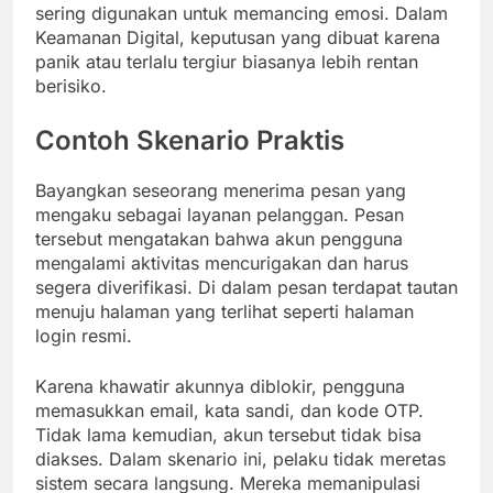
sering digunakan untuk memancing emosi. Dalam
Keamanan Digital, keputusan yang dibuat karena
panik atau terlalu tergiur biasanya lebih rentan
berisiko.
Contoh Skenario Praktis
Bayangkan seseorang menerima pesan yang
mengaku sebagai layanan pelanggan. Pesan
tersebut mengatakan bahwa akun pengguna
mengalami aktivitas mencurigakan dan harus
segera diverifikasi. Di dalam pesan terdapat tautan
menuju halaman yang terlihat seperti halaman
login resmi.
Karena khawatir akunnya diblokir, pengguna
memasukkan email, kata sandi, dan kode OTP.
Tidak lama kemudian, akun tersebut tidak bisa
diakses. Dalam skenario ini, pelaku tidak meretas
sistem secara langsung. Mereka memanipulasi