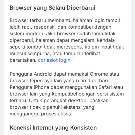
Browser yang Selalu Diperbarui
Browser terbaru membantu halaman login tampil
lebih rapi, responsif, dan kompatibel dengan
sistem modern. Jika browser sudah lama tidak
diperbarui, halaman dapat mengalami kendala
seperti tombol tidak merespons, kolom input tidak
muncul sempurna, atau tampilan terlihat
berantakan.
corlaslot login
Pengguna Android dapat memakai Chrome atau
browser tepercaya lain yang rutin diperbarui.
Pengguna iPhone dapat menggunakan Safari atau
browser lain yang kompatibel dengan versi sistem
terbaru. Untuk perangkat desktop, pastikan
browser tidak dipenuhi ekstensi yang
mengganggu proses akses.
Koneksi Internet yang Konsisten