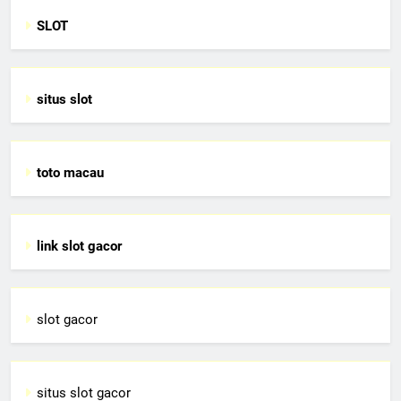
SLOT
situs slot
toto macau
link slot gacor
slot gacor
situs slot gacor