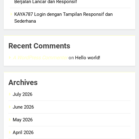
Berjalan Lancar dan Responsif
KAYA787 Login dengan Tampilan Responsif dan
Sederhana
Recent Comments
A WordPress Commenter
on
Hello world!
Archives
July 2026
June 2026
May 2026
April 2026