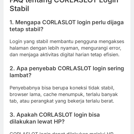
Stabil
1. Mengapa CORLASLOT login perlu dijaga
tetap stabil?
Login yang stabil membantu pengguna mengakses
halaman dengan lebih nyaman, mengurangi error,
dan menjaga aktivitas digital harian tetap efisien.
2. Apa penyebab CORLASLOT login sering
lambat?
Penyebabnya bisa berupa koneksi tidak stabil,
browser lama, cache menumpuk, terlalu banyak
tab, atau perangkat yang bekerja terlalu berat.
3. Apakah CORLASLOT login bisa
dilakukan lewat HP?
CORLASLOT login dapat dilakukan melalui HP