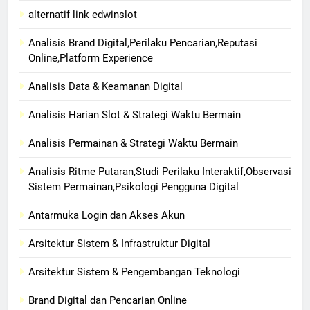
alternatif link edwinslot
Analisis Brand Digital,Perilaku Pencarian,Reputasi
Online,Platform Experience
Analisis Data & Keamanan Digital
Analisis Harian Slot & Strategi Waktu Bermain
Analisis Permainan & Strategi Waktu Bermain
Analisis Ritme Putaran,Studi Perilaku Interaktif,Observasi
Sistem Permainan,Psikologi Pengguna Digital
Antarmuka Login dan Akses Akun
Arsitektur Sistem & Infrastruktur Digital
Arsitektur Sistem & Pengembangan Teknologi
Brand Digital dan Pencarian Online