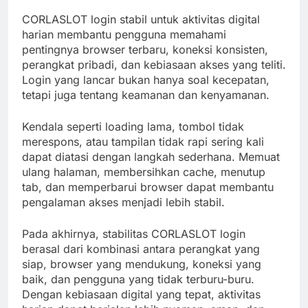
CORLASLOT login stabil untuk aktivitas digital
harian membantu pengguna memahami
pentingnya browser terbaru, koneksi konsisten,
perangkat pribadi, dan kebiasaan akses yang teliti.
Login yang lancar bukan hanya soal kecepatan,
tetapi juga tentang keamanan dan kenyamanan.
Kendala seperti loading lama, tombol tidak
merespons, atau tampilan tidak rapi sering kali
dapat diatasi dengan langkah sederhana. Memuat
ulang halaman, membersihkan cache, menutup
tab, dan memperbarui browser dapat membantu
pengalaman akses menjadi lebih stabil.
Pada akhirnya, stabilitas CORLASLOT login
berasal dari kombinasi antara perangkat yang
siap, browser yang mendukung, koneksi yang
baik, dan pengguna yang tidak terburu-buru.
Dengan kebiasaan digital yang tepat, aktivitas