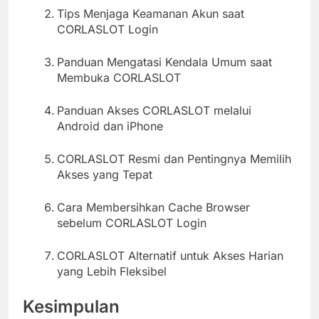
Tips Menjaga Keamanan Akun saat
CORLASLOT Login
Panduan Mengatasi Kendala Umum saat
Membuka CORLASLOT
Panduan Akses CORLASLOT melalui
Android dan iPhone
CORLASLOT Resmi dan Pentingnya Memilih
Akses yang Tepat
Cara Membersihkan Cache Browser
sebelum CORLASLOT Login
CORLASLOT Alternatif untuk Akses Harian
yang Lebih Fleksibel
Kesimpulan