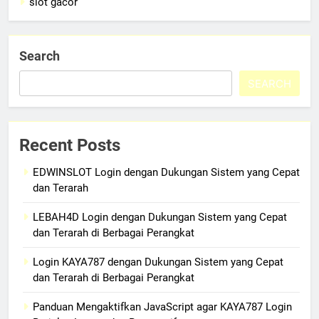
slot gacor
Search
SEARCH
Recent Posts
EDWINSLOT Login dengan Dukungan Sistem yang Cepat
dan Terarah
LEBAH4D Login dengan Dukungan Sistem yang Cepat
dan Terarah di Berbagai Perangkat
Login KAYA787 dengan Dukungan Sistem yang Cepat
dan Terarah di Berbagai Perangkat
Panduan Mengaktifkan JavaScript agar KAYA787 Login