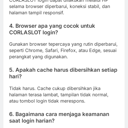
selama browser diperbarui, koneksi stabil, dan
halaman tampil responsif.
4. Browser apa yang cocok untuk
CORLASLOT login?
Gunakan browser tepercaya yang rutin diperbarui,
seperti Chrome, Safari, Firefox, atau Edge, sesuai
perangkat yang digunakan.
5. Apakah cache harus dibersihkan setiap
hari?
Tidak harus. Cache cukup dibersihkan jika
halaman terasa lambat, tampilan tidak normal,
atau tombol login tidak merespons.
6. Bagaimana cara menjaga keamanan
saat login harian?