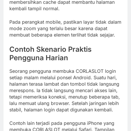
membersihkan cache dapat membantu halaman
kembali tampil normal.
Pada perangkat mobile, pastikan layar tidak dalam
mode zoom yang terlalu besar karena dapat
membuat beberapa elemen terlihat tidak sejajar.
Contoh Skenario Praktis
Pengguna Harian
Seorang pengguna membuka CORLASLOT login
setiap malam melalui ponsel Android. Suatu hari,
halaman terasa lambat dan tombol tidak langsung
merespons. Ia tidak langsung mencari akses lain,
tetapi memeriksa koneksi, menutup beberapa tab,
lalu memuat ulang browser. Setelah jaringan lebih
stabil, halaman login dapat digunakan kembali.
Contoh lain terjadi pada pengguna iPhone yang
membuka CORLASLOT melalui Safari. Tampilan