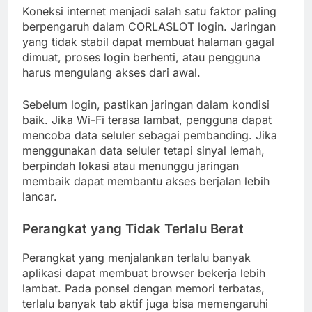
Koneksi internet menjadi salah satu faktor paling
berpengaruh dalam CORLASLOT login. Jaringan
yang tidak stabil dapat membuat halaman gagal
dimuat, proses login berhenti, atau pengguna
harus mengulang akses dari awal.
Sebelum login, pastikan jaringan dalam kondisi
baik. Jika Wi-Fi terasa lambat, pengguna dapat
mencoba data seluler sebagai pembanding. Jika
menggunakan data seluler tetapi sinyal lemah,
berpindah lokasi atau menunggu jaringan
membaik dapat membantu akses berjalan lebih
lancar.
Perangkat yang Tidak Terlalu Berat
Perangkat yang menjalankan terlalu banyak
aplikasi dapat membuat browser bekerja lebih
lambat. Pada ponsel dengan memori terbatas,
terlalu banyak tab aktif juga bisa memengaruhi