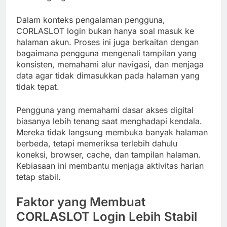
Dalam konteks pengalaman pengguna,
CORLASLOT login bukan hanya soal masuk ke
halaman akun. Proses ini juga berkaitan dengan
bagaimana pengguna mengenali tampilan yang
konsisten, memahami alur navigasi, dan menjaga
data agar tidak dimasukkan pada halaman yang
tidak tepat.
Pengguna yang memahami dasar akses digital
biasanya lebih tenang saat menghadapi kendala.
Mereka tidak langsung membuka banyak halaman
berbeda, tetapi memeriksa terlebih dahulu
koneksi, browser, cache, dan tampilan halaman.
Kebiasaan ini membantu menjaga aktivitas harian
tetap stabil.
Faktor yang Membuat
CORLASLOT Login Lebih Stabil