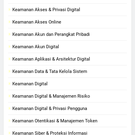
Keamanan Akses & Privasi Digital
Keamanan Akses Online
Keamanan Akun dan Perangkat Pribadi
Keamanan Akun Digital
Keamanan Aplikasi & Arsitektur Digital
Keamanan Data & Tata Kelola Sistem
Keamanan Digital
Keamanan Digital & Manajemen Risiko
Keamanan Digital & Privasi Pengguna
Keamanan Otentikasi & Manajemen Token
Keamanan Siber & Proteksi Informasi