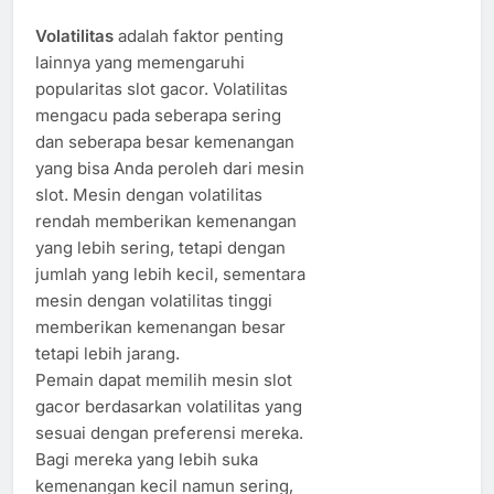
Volatilitas
adalah faktor penting
lainnya yang memengaruhi
popularitas slot gacor. Volatilitas
mengacu pada seberapa sering
dan seberapa besar kemenangan
yang bisa Anda peroleh dari mesin
slot. Mesin dengan volatilitas
rendah memberikan kemenangan
yang lebih sering, tetapi dengan
jumlah yang lebih kecil, sementara
mesin dengan volatilitas tinggi
memberikan kemenangan besar
tetapi lebih jarang.
Pemain dapat memilih mesin slot
gacor berdasarkan volatilitas yang
sesuai dengan preferensi mereka.
Bagi mereka yang lebih suka
kemenangan kecil namun sering,