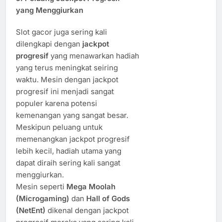
yang Menggiurkan
Slot gacor juga sering kali
dilengkapi dengan
jackpot
progresif
yang menawarkan hadiah
yang terus meningkat seiring
waktu. Mesin dengan jackpot
progresif ini menjadi sangat
populer karena potensi
kemenangan yang sangat besar.
Meskipun peluang untuk
memenangkan jackpot progresif
lebih kecil, hadiah utama yang
dapat diraih sering kali sangat
menggiurkan.
Mesin seperti
Mega Moolah
(Microgaming)
dan
Hall of Gods
(NetEnt)
dikenal dengan jackpot