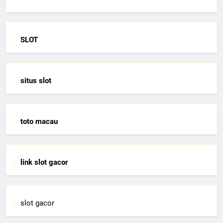
SLOT
situs slot
toto macau
link slot gacor
slot gacor