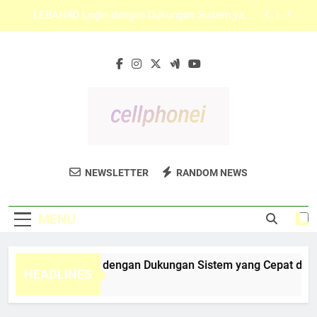
Skip
Login KAYA787 dengan Dukungan Sistem yang
to
Cepat dan Terarah di Berbagai Perangkat
content
Panduan Mengaktifkan JavaScript agar KAYA787
Login Berjalan Lancar dan Responsif
EDWINSLOT Login dengan Dukungan Sistem yang
Cepat dan Terarah
LEBAH4D Login dengan Dukungan Sistem yang
Cepat dan Terarah di Berbagai Perangkat
Login KAYA787 dengan Dukungan Sistem yang
Cepat dan Terarah di Berbagai Perangkat
Cell Phone I
Dapatkan Tips Dan Ulasan Produk Ponsel
Panduan Mengaktifkan JavaScript agar KAYA787
NEWSLETTER
RANDOM NEWS
Login Berjalan Lancar dan Responsif
Terbaik Di Cell Phone I. Panduan Untuk
Pembelian Ponsel Cerdas.
MENU
DWINSLOT Login dengan Dukungan Sistem yang Cepat dan Te
HEADLINES
 Weeks Ago