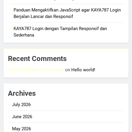
Panduan Mengaktifkan JavaScript agar KAYA787 Login
Berjalan Lancar dan Responsif
KAYA787 Login dengan Tampilan Responsif dan
Sederhana
Recent Comments
A WordPress Commenter
on
Hello world!
Archives
July 2026
June 2026
May 2026