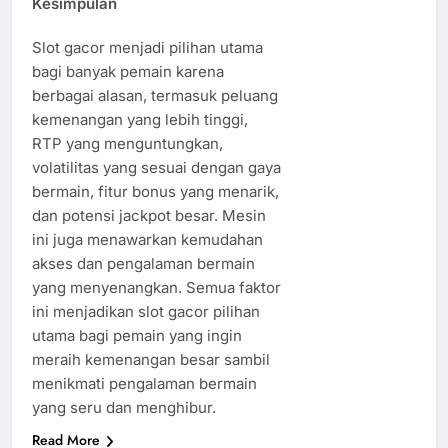
Kesimpulan
Slot gacor menjadi pilihan utama
bagi banyak pemain karena
berbagai alasan, termasuk peluang
kemenangan yang lebih tinggi,
RTP yang menguntungkan,
volatilitas yang sesuai dengan gaya
bermain, fitur bonus yang menarik,
dan potensi jackpot besar. Mesin
ini juga menawarkan kemudahan
akses dan pengalaman bermain
yang menyenangkan. Semua faktor
ini menjadikan slot gacor pilihan
utama bagi pemain yang ingin
meraih kemenangan besar sambil
menikmati pengalaman bermain
yang seru dan menghibur.
Read More