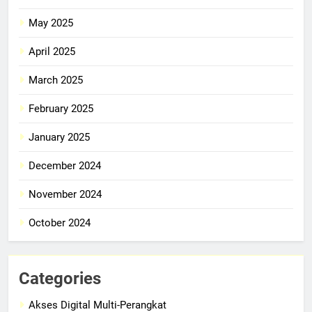
May 2025
April 2025
March 2025
February 2025
January 2025
December 2024
November 2024
October 2024
Categories
Akses Digital Multi-Perangkat