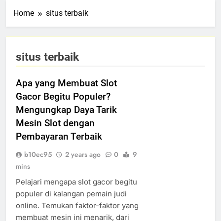
Home
situs terbaik
situs terbaik
Apa yang Membuat Slot
Gacor Begitu Populer?
Mengungkap Daya Tarik
Mesin Slot dengan
Pembayaran Terbaik
b10ec95
2 years ago
0
9
mins
Pelajari mengapa slot gacor begitu
populer di kalangan pemain judi
online. Temukan faktor-faktor yang
membuat mesin ini menarik, dari