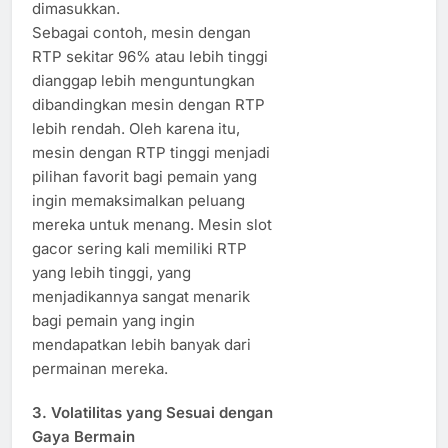
dimasukkan.
Sebagai contoh, mesin dengan
RTP sekitar 96% atau lebih tinggi
dianggap lebih menguntungkan
dibandingkan mesin dengan RTP
lebih rendah. Oleh karena itu,
mesin dengan RTP tinggi menjadi
pilihan favorit bagi pemain yang
ingin memaksimalkan peluang
mereka untuk menang. Mesin slot
gacor sering kali memiliki RTP
yang lebih tinggi, yang
menjadikannya sangat menarik
bagi pemain yang ingin
mendapatkan lebih banyak dari
permainan mereka.
3.
Volatilitas yang Sesuai dengan
Gaya Bermain