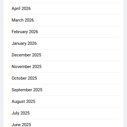
April 2026
March 2026
February 2026
January 2026
December 2025
November 2025
October 2025
September 2025
August 2025
July 2025
June 2025