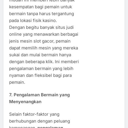
kesempatan bagi pemain untuk
bermain tanpa harus tergantung
pada lokasi fisik kasino.
Dengan begitu banyak situs judi
online yang menawarkan berbagai
jenis mesin slot gacor, pemain
dapat memilih mesin yang mereka
sukai dan mulai bermain hanya
dengan beberapa klik. Ini memberi
pengalaman bermain yang lebih
nyaman dan fleksibel bagi para
pemain.
7.
Pengalaman Bermain yang
Menyenangkan
Selain faktor-faktor yang
berhubungan dengan peluang
kemenangan,
pengalaman