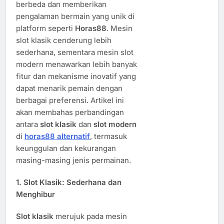
berbeda dan memberikan
pengalaman bermain yang unik di
platform seperti
Horas88
. Mesin
slot klasik cenderung lebih
sederhana, sementara mesin slot
modern menawarkan lebih banyak
fitur dan mekanisme inovatif yang
dapat menarik pemain dengan
berbagai preferensi. Artikel ini
akan membahas perbandingan
antara
slot klasik
dan
slot modern
di
horas88 alternatif
, termasuk
keunggulan dan kekurangan
masing-masing jenis permainan.
1.
Slot Klasik: Sederhana dan
Menghibur
Slot klasik
merujuk pada mesin