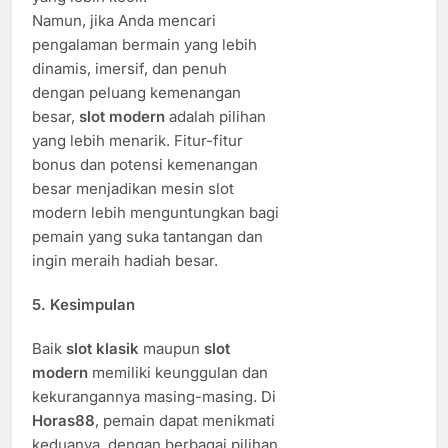
Namun, jika Anda mencari
pengalaman bermain yang lebih
dinamis, imersif, dan penuh
dengan peluang kemenangan
besar,
slot modern
adalah pilihan
yang lebih menarik. Fitur-fitur
bonus dan potensi kemenangan
besar menjadikan mesin slot
modern lebih menguntungkan bagi
pemain yang suka tantangan dan
ingin meraih hadiah besar.
5.
Kesimpulan
Baik
slot klasik
maupun
slot
modern
memiliki keunggulan dan
kekurangannya masing-masing. Di
Horas88
, pemain dapat menikmati
keduanya, dengan berbagai pilihan