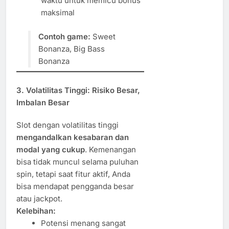
waktu untuk memicu bonus
maksimal
Contoh game:
Sweet
Bonanza, Big Bass
Bonanza
3.
Volatilitas Tinggi: Risiko Besar,
Imbalan Besar
Slot dengan volatilitas tinggi
mengandalkan kesabaran dan
modal yang cukup
. Kemenangan
bisa tidak muncul selama puluhan
spin, tetapi saat fitur aktif, Anda
bisa mendapat pengganda besar
atau jackpot.
Kelebihan:
Potensi menang sangat