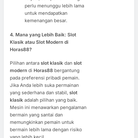
perlu menunggu lebih lama
untuk mendapatkan
kemenangan besar.
4.
Mana yang Lebih Baik: Slot
Klasik atau Slot Modern di
Horas88?
Pilihan antara
slot klasik
dan
slot
modern
di
Horas88
bergantung
pada preferensi pribadi pemain.
Jika Anda lebih suka permainan
yang sederhana dan stabil,
slot
klasik
adalah pilihan yang baik.
Mesin ini menawarkan pengalaman
bermain yang santai dan
memungkinkan pemain untuk
bermain lebih lama dengan risiko
yang lebih kecil.