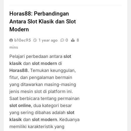
Horas88: Perbandingan
Antara Slot Klasik dan Slot
Modern
b10ec95
1 year ago
0
8
mins
Pelajari perbedaan antara
slot
klasik
dan
slot modern
di
Horas88
. Temukan keunggulan,
fitur, dan pengalaman bermain
yang ditawarkan masing-masing
jenis mesin slot di platform ini.
Saat berbicara tentang permainan
slot online
, dua kategori besar
yang sering dibahas adalah
slot
klasik
dan
slot modern
. Keduanya
memiliki karakteristik yang