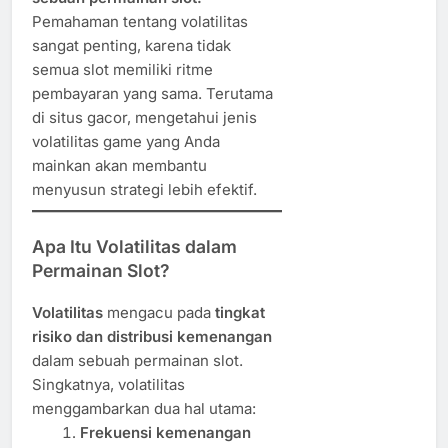
Pemahaman tentang volatilitas
sangat penting, karena tidak
semua slot memiliki ritme
pembayaran yang sama. Terutama
di situs gacor, mengetahui jenis
volatilitas game yang Anda
mainkan akan membantu
menyusun strategi lebih efektif.
Apa Itu Volatilitas dalam
Permainan Slot?
Volatilitas
mengacu pada
tingkat
risiko dan distribusi kemenangan
dalam sebuah permainan slot.
Singkatnya, volatilitas
menggambarkan dua hal utama:
Frekuensi kemenangan