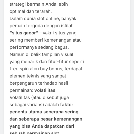
strategi bermain Anda lebih
optimal dan terarah.
Dalam dunia slot online, banyak
pemain tergoda dengan istilah
“situs gacor”
—yakni situs yang
sering memberi kemenangan atau
performanya sedang bagus.
Namun di balik tampilan visual
yang menarik dan fitur-fitur seperti
free spin atau buy bonus, terdapat
elemen teknis yang sangat
berpengaruh terhadap hasil
permainan:
volatilitas
.
Volatilitas (atau disebut juga
sebagai varians) adalah
faktor
penentu utama seberapa sering
dan seberapa besar kemenangan
yang bisa Anda dapatkan dari
sebuah permainan slot.