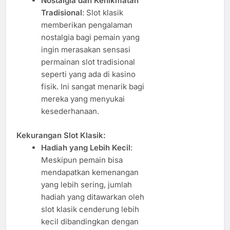
Nostalgia dan Kenikmatan
Tradisional
: Slot klasik
memberikan pengalaman
nostalgia bagi pemain yang
ingin merasakan sensasi
permainan slot tradisional
seperti yang ada di kasino
fisik. Ini sangat menarik bagi
mereka yang menyukai
kesederhanaan.
Kekurangan Slot Klasik:
Hadiah yang Lebih Kecil
:
Meskipun pemain bisa
mendapatkan kemenangan
yang lebih sering, jumlah
hadiah yang ditawarkan oleh
slot klasik cenderung lebih
kecil dibandingkan dengan