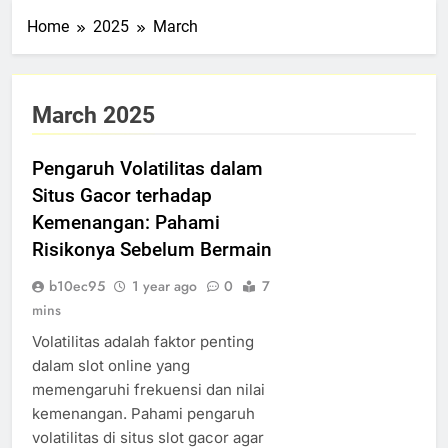
Home
2025
March
March 2025
Pengaruh Volatilitas dalam
Situs Gacor terhadap
Kemenangan: Pahami
Risikonya Sebelum Bermain
b10ec95
1 year ago
0
7
mins
Volatilitas adalah faktor penting
dalam slot online yang
memengaruhi frekuensi dan nilai
kemenangan. Pahami pengaruh
volatilitas di situs slot gacor agar