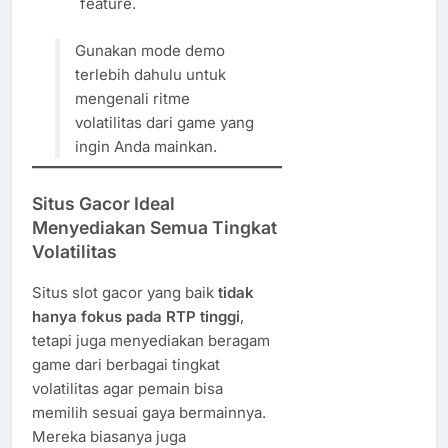
feature.
Gunakan mode demo
terlebih dahulu untuk
mengenali ritme
volatilitas dari game yang
ingin Anda mainkan.
Situs Gacor Ideal
Menyediakan Semua Tingkat
Volatilitas
Situs slot gacor yang baik
tidak
hanya fokus pada RTP tinggi
,
tetapi juga menyediakan beragam
game dari berbagai tingkat
volatilitas agar pemain bisa
memilih sesuai gaya bermainnya.
Mereka biasanya juga