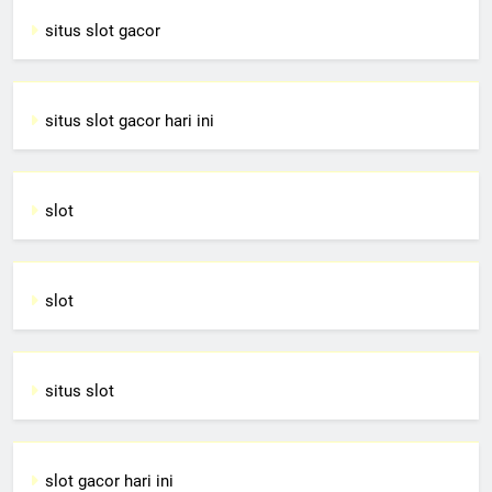
situs slot gacor
situs slot gacor hari ini
slot
slot
situs slot
slot gacor hari ini