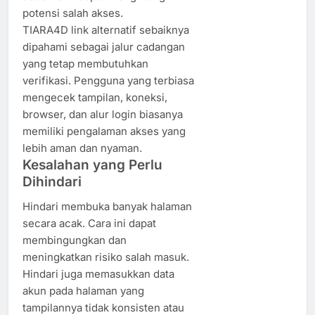
potensi salah akses.
TIARA4D link alternatif sebaiknya
dipahami sebagai jalur cadangan
yang tetap membutuhkan
verifikasi. Pengguna yang terbiasa
mengecek tampilan, koneksi,
browser, dan alur login biasanya
memiliki pengalaman akses yang
lebih aman dan nyaman.
Kesalahan yang Perlu
Dihindari
Hindari membuka banyak halaman
secara acak. Cara ini dapat
membingungkan dan
meningkatkan risiko salah masuk.
Hindari juga memasukkan data
akun pada halaman yang
tampilannya tidak konsisten atau