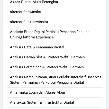
Akses Digital Multi-Perangkat
alternatif edwinslot
alternatif link edwinslot
Analisis Brand Digital,Perilaku Pencarian,Reputasi
Online,Platform Experience
Analisis Data & Keamanan Digital
Analisis Harian Slot & Strategi Waktu Bermain
Analisis Permainan & Strategi Waktu Bermain
Analisis Ritme Putaran,Studi Perilaku Interaktif,Observasi
Sistem Permainan,Psikologi Pengguna Digital
Antarmuka Login dan Akses Akun
Arsitektur Sistem & Infrastruktur Digital