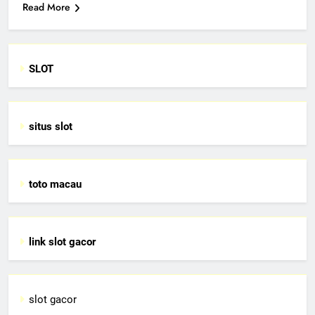
Read More
SLOT
situs slot
toto macau
link slot gacor
slot gacor