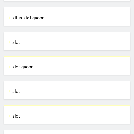
situs slot gacor
slot
slot gacor
slot
slot