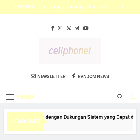
Skip
Login KAYA787 dengan Dukungan Sistem yang
to
Cepat dan Terarah di Berbagai Perangkat
content
Panduan Mengaktifkan JavaScript agar KAYA787
Login Berjalan Lancar dan Responsif
EDWINSLOT Login dengan Dukungan Sistem yang
Cepat dan Terarah
LEBAH4D Login dengan Dukungan Sistem yang
Cepat dan Terarah di Berbagai Perangkat
Login KAYA787 dengan Dukungan Sistem yang
Cepat dan Terarah di Berbagai Perangkat
Cell Phone I
Dapatkan Tips Dan Ulasan Produk Ponsel
Panduan Mengaktifkan JavaScript agar KAYA787
NEWSLETTER
RANDOM NEWS
Login Berjalan Lancar dan Responsif
Terbaik Di Cell Phone I. Panduan Untuk
Pembelian Ponsel Cerdas.
MENU
WINSLOT Login dengan Dukungan Sistem yang Cepat dan Ter
HEADLINES
Weeks Ago