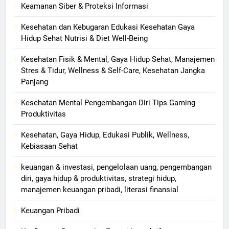
Keamanan Siber & Proteksi Informasi
Kesehatan dan Kebugaran Edukasi Kesehatan Gaya
Hidup Sehat Nutrisi & Diet Well-Being
Kesehatan Fisik & Mental, Gaya Hidup Sehat, Manajemen
Stres & Tidur, Wellness & Self-Care, Kesehatan Jangka
Panjang
Kesehatan Mental Pengembangan Diri Tips Gaming
Produktivitas
Kesehatan, Gaya Hidup, Edukasi Publik, Wellness,
Kebiasaan Sehat
keuangan & investasi, pengelolaan uang, pengembangan
diri, gaya hidup & produktivitas, strategi hidup,
manajemen keuangan pribadi, literasi finansial
Keuangan Pribadi