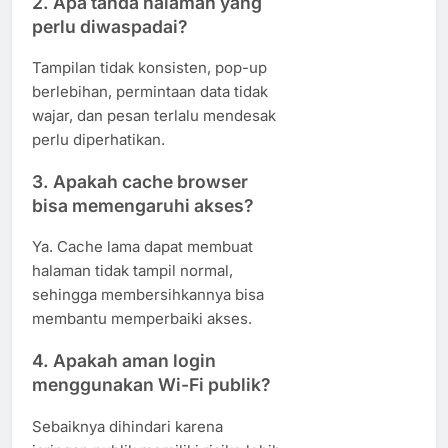
2. Apa tanda halaman yang
perlu diwaspadai?
Tampilan tidak konsisten, pop-up
berlebihan, permintaan data tidak
wajar, dan pesan terlalu mendesak
perlu diperhatikan.
3. Apakah cache browser
bisa memengaruhi akses?
Ya. Cache lama dapat membuat
halaman tidak tampil normal,
sehingga membersihkannya bisa
membantu memperbaiki akses.
4. Apakah aman login
menggunakan Wi-Fi publik?
Sebaiknya dihindari karena