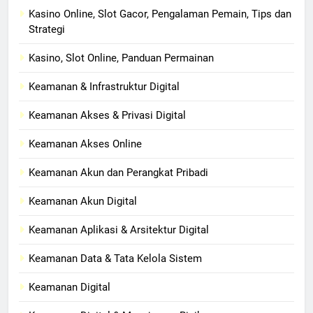
Kasino Online, Slot Gacor, Pengalaman Pemain, Tips dan
Strategi
Kasino, Slot Online, Panduan Permainan
Keamanan & Infrastruktur Digital
Keamanan Akses & Privasi Digital
Keamanan Akses Online
Keamanan Akun dan Perangkat Pribadi
Keamanan Akun Digital
Keamanan Aplikasi & Arsitektur Digital
Keamanan Data & Tata Kelola Sistem
Keamanan Digital