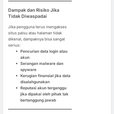
Dampak dan Risiko Jika
Tidak Diwaspadai
Jika pengguna terus mengakses
situs palsu atau halaman tidak
dikenal, dampaknya bisa sangat
serius:
Pencurian data login atau
akun
Serangan malware dan
spyware
Kerugian finansial jika data
disalahgunakan
Reputasi akun terganggu
jika dipakai oleh pihak tak
bertanggung jawab