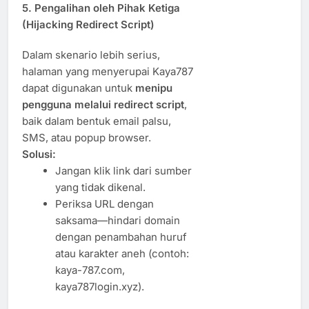
5.
Pengalihan oleh Pihak Ketiga
(Hijacking Redirect Script)
Dalam skenario lebih serius,
halaman yang menyerupai Kaya787
dapat digunakan untuk
menipu
pengguna melalui redirect script
,
baik dalam bentuk email palsu,
SMS, atau popup browser.
Solusi:
Jangan klik link dari sumber
yang tidak dikenal.
Periksa URL dengan
saksama—hindari domain
dengan penambahan huruf
atau karakter aneh (contoh:
kaya-787.com,
kaya787login.xyz).