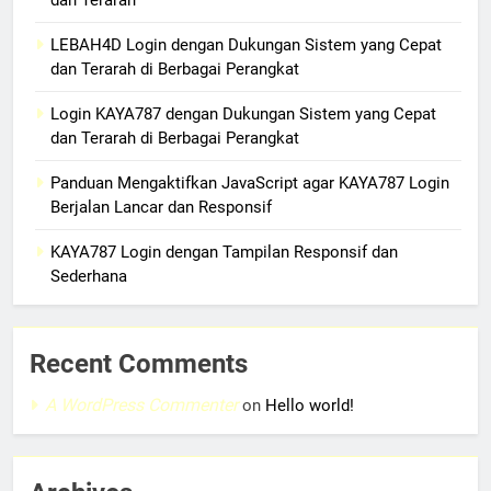
LEBAH4D Login dengan Dukungan Sistem yang Cepat
dan Terarah di Berbagai Perangkat
Login KAYA787 dengan Dukungan Sistem yang Cepat
dan Terarah di Berbagai Perangkat
Panduan Mengaktifkan JavaScript agar KAYA787 Login
Berjalan Lancar dan Responsif
KAYA787 Login dengan Tampilan Responsif dan
Sederhana
Recent Comments
A WordPress Commenter
on
Hello world!