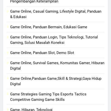
Pengembangan Keterampilan
Game Online, Casual Gaming, Lifestyle Digital, Panduan
& Edukasi
Game Online, Panduan Bermain, Edukasi Game
Game Online, Panduan Login, Tips Teknologi, Tutorial
Gaming, Solusi Masalah Koneksi
Game Online, Panduan Slot, Demo Slot
Game Online, Survival Games, Komunitas Gamer, Hiburan
Digital
Game Online,Panduan Game,Skill & Strategi,Gaya Hidup
Digital
Game Strategies Gaming Tips Esports Tactics
Competitive Gaming Game Skills
Game, Hiburan, Teknologi