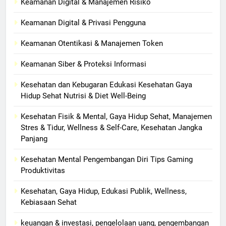
Keamanan Digital & Manajemen Risiko
Keamanan Digital & Privasi Pengguna
Keamanan Otentikasi & Manajemen Token
Keamanan Siber & Proteksi Informasi
Kesehatan dan Kebugaran Edukasi Kesehatan Gaya
Hidup Sehat Nutrisi & Diet Well-Being
Kesehatan Fisik & Mental, Gaya Hidup Sehat, Manajemen
Stres & Tidur, Wellness & Self-Care, Kesehatan Jangka
Panjang
Kesehatan Mental Pengembangan Diri Tips Gaming
Produktivitas
Kesehatan, Gaya Hidup, Edukasi Publik, Wellness,
Kebiasaan Sehat
keuangan & investasi, pengelolaan uang, pengembangan