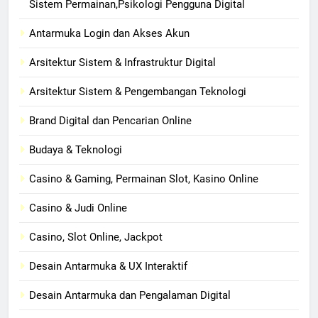
Sistem Permainan,Psikologi Pengguna Digital
Antarmuka Login dan Akses Akun
Arsitektur Sistem & Infrastruktur Digital
Arsitektur Sistem & Pengembangan Teknologi
Brand Digital dan Pencarian Online
Budaya & Teknologi
Casino & Gaming, Permainan Slot, Kasino Online
Casino & Judi Online
Casino, Slot Online, Jackpot
Desain Antarmuka & UX Interaktif
Desain Antarmuka dan Pengalaman Digital