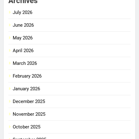
Archives
July 2026
June 2026
May 2026
April 2026
March 2026
February 2026
January 2026
December 2025
November 2025
October 2025