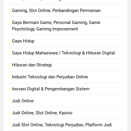
Gaming, Slot Online, Perbandingan Permainan
Gaya Bermain Game, Personal Gaming, Game
Psychology, Gaming Improvement
Gaya Hidup
Gaya Hidup Mahasiswa / Teknologi & Hiburan Digital
Hiburan dan Strategi
Industri Teknologi dan Perjudian Online
Inovasi Digital & Pengembangan Sistem
Judi Online
Judi Online, Slot Online, Kasino
Judi Slot Online, Teknologi Perjudian, Platform Judi