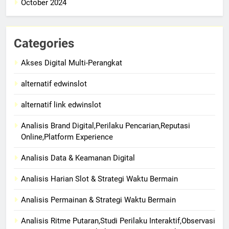
October 2024
Categories
Akses Digital Multi-Perangkat
alternatif edwinslot
alternatif link edwinslot
Analisis Brand Digital,Perilaku Pencarian,Reputasi
Online,Platform Experience
Analisis Data & Keamanan Digital
Analisis Harian Slot & Strategi Waktu Bermain
Analisis Permainan & Strategi Waktu Bermain
Analisis Ritme Putaran,Studi Perilaku Interaktif,Observasi