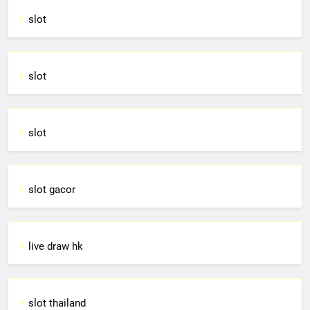
slot
slot
slot
slot gacor
live draw hk
slot thailand