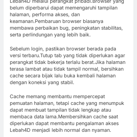
Lebah4D melalui perangkat pribadi.Browser yang
belum diperbarui dapat memengaruhi tampilan
halaman, performa akses, dan
keamanan.Pembaruan browser biasanya
membawa perbaikan bug, peningkatan stabilitas,
serta perlindungan yang lebih baik.
Sebelum login, pastikan browser berada pada
versi terbaru.Tutup tab yang tidak diperlukan agar
perangkat tidak bekerja terlalu berat.Jika halaman
terasa lambat atau tidak tampil normal, bersihkan
cache secara bijak lalu buka kembali halaman
dengan koneksi yang stabil.
Cache memang membantu mempercepat
pemuatan halaman, tetapi cache yang menumpuk
dapat membuat tampilan tidak lengkap atau
membaca data lama.Membersihkan cache saat
diperlukan dapat membantu pengalaman akses
Lebah4D menjadi lebih normal dan nyaman.