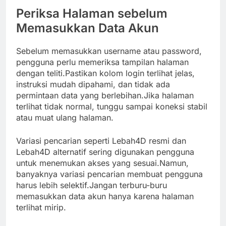
Periksa Halaman sebelum
Memasukkan Data Akun
Sebelum memasukkan username atau password,
pengguna perlu memeriksa tampilan halaman
dengan teliti.Pastikan kolom login terlihat jelas,
instruksi mudah dipahami, dan tidak ada
permintaan data yang berlebihan.Jika halaman
terlihat tidak normal, tunggu sampai koneksi stabil
atau muat ulang halaman.
Variasi pencarian seperti Lebah4D resmi dan
Lebah4D alternatif sering digunakan pengguna
untuk menemukan akses yang sesuai.Namun,
banyaknya variasi pencarian membuat pengguna
harus lebih selektif.Jangan terburu-buru
memasukkan data akun hanya karena halaman
terlihat mirip.