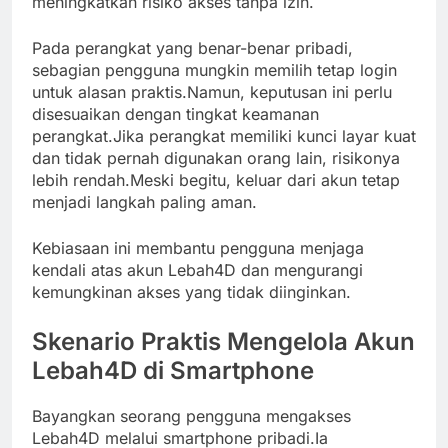
meningkatkan risiko akses tanpa izin.
Pada perangkat yang benar-benar pribadi,
sebagian pengguna mungkin memilih tetap login
untuk alasan praktis.Namun, keputusan ini perlu
disesuaikan dengan tingkat keamanan
perangkat.Jika perangkat memiliki kunci layar kuat
dan tidak pernah digunakan orang lain, risikonya
lebih rendah.Meski begitu, keluar dari akun tetap
menjadi langkah paling aman.
Kebiasaan ini membantu pengguna menjaga
kendali atas akun Lebah4D dan mengurangi
kemungkinan akses yang tidak diinginkan.
Skenario Praktis Mengelola Akun
Lebah4D di Smartphone
Bayangkan seorang pengguna mengakses
Lebah4D melalui smartphone pribadi.Ia