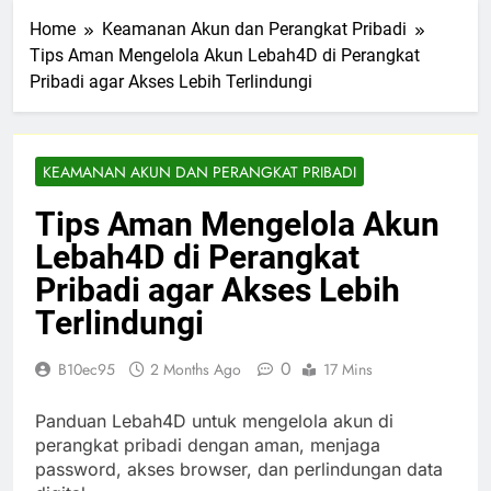
Home
Keamanan Akun dan Perangkat Pribadi
Tips Aman Mengelola Akun Lebah4D di Perangkat
Pribadi agar Akses Lebih Terlindungi
KEAMANAN AKUN DAN PERANGKAT PRIBADI
Tips Aman Mengelola Akun
Lebah4D di Perangkat
Pribadi agar Akses Lebih
Terlindungi
0
B10ec95
2 Months Ago
17 Mins
Panduan Lebah4D untuk mengelola akun di
perangkat pribadi dengan aman, menjaga
password, akses browser, dan perlindungan data