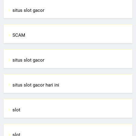
situs slot gacor
SCAM
situs slot gacor
situs slot gacor hari ini
slot
slot