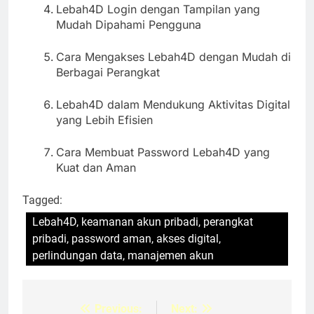
Lebah4D Login dengan Tampilan yang
Mudah Dipahami Pengguna
Cara Mengakses Lebah4D dengan Mudah di
Berbagai Perangkat
Lebah4D dalam Mendukung Aktivitas Digital
yang Lebih Efisien
Cara Membuat Password Lebah4D yang
Kuat dan Aman
Tagged:
Lebah4D, keamanan akun pribadi, perangkat
pribadi, password aman, akses digital,
perlindungan data, manajemen akun
Previous:
Next:
Post