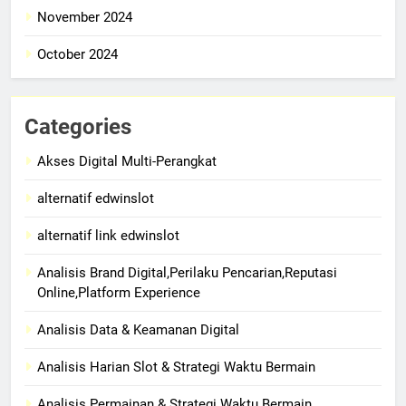
November 2024
October 2024
Categories
Akses Digital Multi-Perangkat
alternatif edwinslot
alternatif link edwinslot
Analisis Brand Digital,Perilaku Pencarian,Reputasi
Online,Platform Experience
Analisis Data & Keamanan Digital
Analisis Harian Slot & Strategi Waktu Bermain
Analisis Permainan & Strategi Waktu Bermain