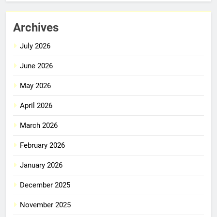
Archives
July 2026
June 2026
May 2026
April 2026
March 2026
February 2026
January 2026
December 2025
November 2025