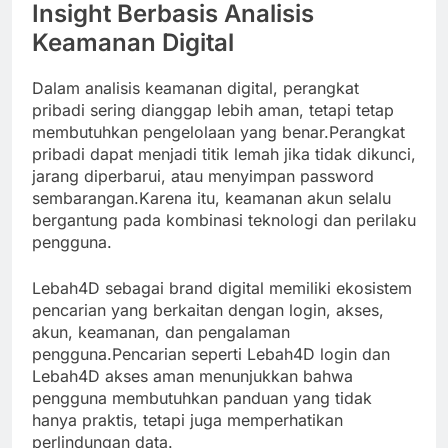
Insight Berbasis Analisis
Keamanan Digital
Dalam analisis keamanan digital, perangkat
pribadi sering dianggap lebih aman, tetapi tetap
membutuhkan pengelolaan yang benar.Perangkat
pribadi dapat menjadi titik lemah jika tidak dikunci,
jarang diperbarui, atau menyimpan password
sembarangan.Karena itu, keamanan akun selalu
bergantung pada kombinasi teknologi dan perilaku
pengguna.
Lebah4D sebagai brand digital memiliki ekosistem
pencarian yang berkaitan dengan login, akses,
akun, keamanan, dan pengalaman
pengguna.Pencarian seperti Lebah4D login dan
Lebah4D akses aman menunjukkan bahwa
pengguna membutuhkan panduan yang tidak
hanya praktis, tetapi juga memperhatikan
perlindungan data.