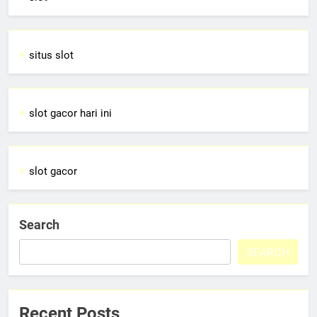
situs slot
slot gacor hari ini
slot gacor
Search
SEARCH
Recent Posts