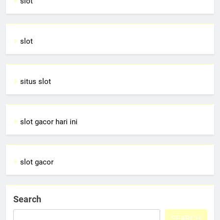
slot
slot
situs slot
slot gacor hari ini
slot gacor
Search
SEARCH