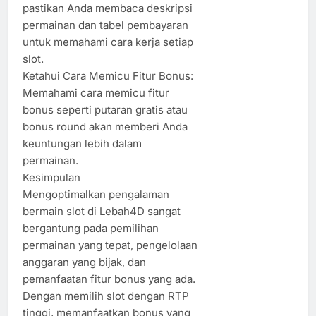
pastikan Anda membaca deskripsi
permainan dan tabel pembayaran
untuk memahami cara kerja setiap
slot.
Ketahui Cara Memicu Fitur Bonus:
Memahami cara memicu fitur
bonus seperti putaran gratis atau
bonus round akan memberi Anda
keuntungan lebih dalam
permainan.
Kesimpulan
Mengoptimalkan pengalaman
bermain slot di Lebah4D sangat
bergantung pada pemilihan
permainan yang tepat, pengelolaan
anggaran yang bijak, dan
pemanfaatan fitur bonus yang ada.
Dengan memilih slot dengan RTP
tinggi, memanfaatkan bonus yang