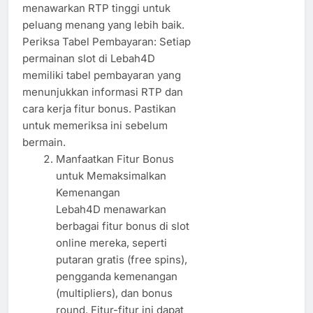
menawarkan RTP tinggi untuk
peluang menang yang lebih baik.
Periksa Tabel Pembayaran: Setiap
permainan slot di Lebah4D
memiliki tabel pembayaran yang
menunjukkan informasi RTP dan
cara kerja fitur bonus. Pastikan
untuk memeriksa ini sebelum
bermain.
Manfaatkan Fitur Bonus
untuk Memaksimalkan
Kemenangan
Lebah4D menawarkan
berbagai fitur bonus di slot
online mereka, seperti
putaran gratis (free spins),
pengganda kemenangan
(multipliers), dan bonus
round. Fitur-fitur ini dapat