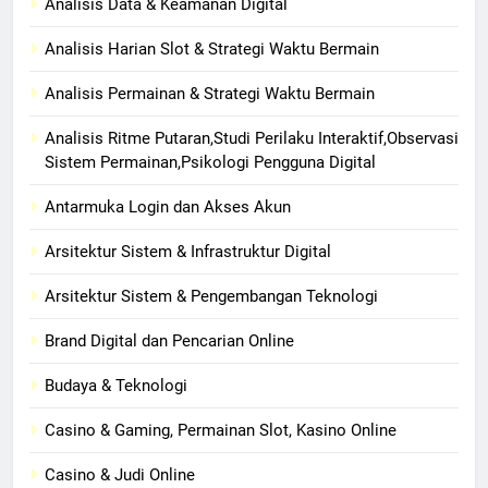
Analisis Data & Keamanan Digital
Analisis Harian Slot & Strategi Waktu Bermain
Analisis Permainan & Strategi Waktu Bermain
Analisis Ritme Putaran,Studi Perilaku Interaktif,Observasi
Sistem Permainan,Psikologi Pengguna Digital
Antarmuka Login dan Akses Akun
Arsitektur Sistem & Infrastruktur Digital
Arsitektur Sistem & Pengembangan Teknologi
Brand Digital dan Pencarian Online
Budaya & Teknologi
Casino & Gaming, Permainan Slot, Kasino Online
Casino & Judi Online