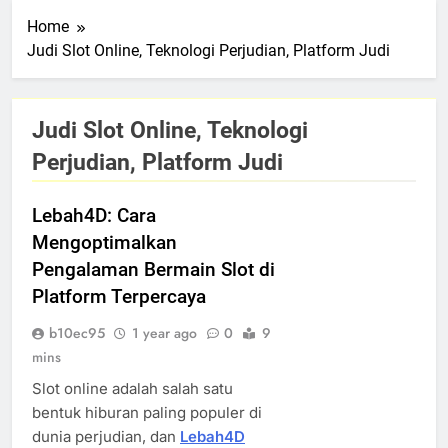
Home
Judi Slot Online, Teknologi Perjudian, Platform Judi
Judi Slot Online, Teknologi
Perjudian, Platform Judi
Lebah4D: Cara
Mengoptimalkan
Pengalaman Bermain Slot di
Platform Terpercaya
b10ec95
1 year ago
0
9
mins
Slot online adalah salah satu
bentuk hiburan paling populer di
dunia perjudian, dan
Lebah4D