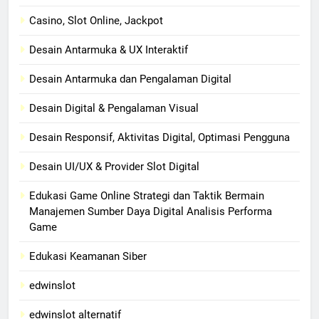
Casino, Slot Online, Jackpot
Desain Antarmuka & UX Interaktif
Desain Antarmuka dan Pengalaman Digital
Desain Digital & Pengalaman Visual
Desain Responsif, Aktivitas Digital, Optimasi Pengguna
Desain UI/UX & Provider Slot Digital
Edukasi Game Online Strategi dan Taktik Bermain
Manajemen Sumber Daya Digital Analisis Performa
Game
Edukasi Keamanan Siber
edwinslot
edwinslot alternatif