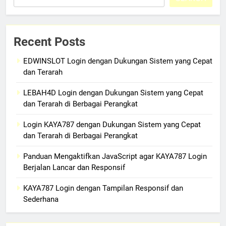
Recent Posts
EDWINSLOT Login dengan Dukungan Sistem yang Cepat
dan Terarah
LEBAH4D Login dengan Dukungan Sistem yang Cepat
dan Terarah di Berbagai Perangkat
Login KAYA787 dengan Dukungan Sistem yang Cepat
dan Terarah di Berbagai Perangkat
Panduan Mengaktifkan JavaScript agar KAYA787 Login
Berjalan Lancar dan Responsif
KAYA787 Login dengan Tampilan Responsif dan
Sederhana