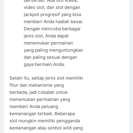
bervariasi. Ada slot klasik,
video slot, dan slot dengan
jackpot progresif yang bisa
memberi Anda hadiah besar.
Dengan mencoba berbagai
jenis slot, Anda dapat
menemukan permainan
yang paling menguntungkan
dan paling sesuai dengan
gaya bermain Anda.
Selain itu, setiap jenis slot memiliki
fitur dan mekanisme yang
berbeda, jadi cobalah untuk
menemukan permainan yang
memberi Anda peluang
kemenangan terbaik. Beberapa
slot mungkin memiliki pengganda
kemenangan atau simbol wild yang