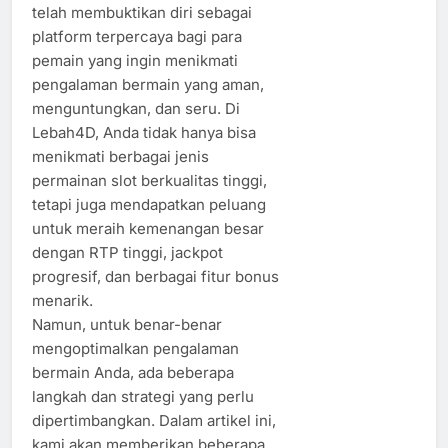
telah membuktikan diri sebagai
platform terpercaya bagi para
pemain yang ingin menikmati
pengalaman bermain yang aman,
menguntungkan, dan seru. Di
Lebah4D, Anda tidak hanya bisa
menikmati berbagai jenis
permainan slot berkualitas tinggi,
tetapi juga mendapatkan peluang
untuk meraih kemenangan besar
dengan RTP tinggi, jackpot
progresif, dan berbagai fitur bonus
menarik.
Namun, untuk benar-benar
mengoptimalkan pengalaman
bermain Anda, ada beberapa
langkah dan strategi yang perlu
dipertimbangkan. Dalam artikel ini,
kami akan memberikan beberapa