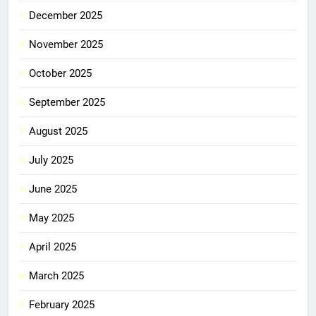
December 2025
November 2025
October 2025
September 2025
August 2025
July 2025
June 2025
May 2025
April 2025
March 2025
February 2025