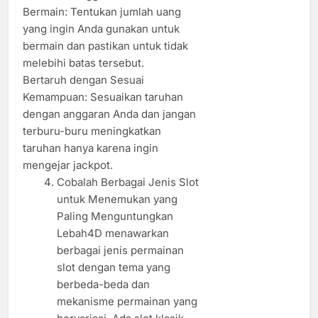
Bermain: Tentukan jumlah uang
yang ingin Anda gunakan untuk
bermain dan pastikan untuk tidak
melebihi batas tersebut.
Bertaruh dengan Sesuai
Kemampuan: Sesuaikan taruhan
dengan anggaran Anda dan jangan
terburu-buru meningkatkan
taruhan hanya karena ingin
mengejar jackpot.
Cobalah Berbagai Jenis Slot
untuk Menemukan yang
Paling Menguntungkan
Lebah4D menawarkan
berbagai jenis permainan
slot dengan tema yang
berbeda-beda dan
mekanisme permainan yang