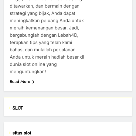
ditawarkan, dan bermain dengan
strategi yang bijak, Anda dapat
meningkatkan peluang Anda untuk
meraih kemenangan besar. Jadi,
bergabunglah dengan Lebah4D,
terapkan tips yang telah kami
bahas, dan mulailah perjalanan
Anda untuk meraih hadiah besar di
dunia slot online yang
menguntungkan!
Read More
SLOT
situs slot