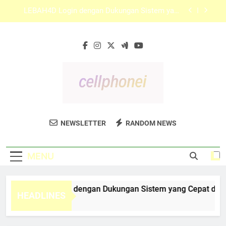
Skip
Login KAYA787 dengan Dukungan Sistem yang
to
Cepat dan Terarah di Berbagai Perangkat
content
Panduan Mengaktifkan JavaScript agar KAYA787
Login Berjalan Lancar dan Responsif
EDWINSLOT Login dengan Dukungan Sistem yang
Cepat dan Terarah
LEBAH4D Login dengan Dukungan Sistem yang
Cepat dan Terarah di Berbagai Perangkat
Login KAYA787 dengan Dukungan Sistem yang
Cepat dan Terarah di Berbagai Perangkat
Cell Phone I
Dapatkan Tips Dan Ulasan Produk Ponsel
Panduan Mengaktifkan JavaScript agar KAYA787
NEWSLETTER
RANDOM NEWS
Login Berjalan Lancar dan Responsif
Terbaik Di Cell Phone I. Panduan Untuk
Pembelian Ponsel Cerdas.
MENU
DWINSLOT Login dengan Dukungan Sistem yang Cepat dan Te
HEADLINES
 Weeks Ago