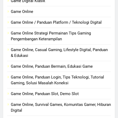
Game Digital Klasik
Game Online
Game Online / Panduan Platform / Teknologi Digital
Game Online Strategi Permainan Tips Gaming
Pengembangan Keterampilan
Game Online, Casual Gaming, Lifestyle Digital, Panduan
& Edukasi
Game Online, Panduan Bermain, Edukasi Game
Game Online, Panduan Login, Tips Teknologi, Tutorial
Gaming, Solusi Masalah Koneksi
Game Online, Panduan Slot, Demo Slot
Game Online, Survival Games, Komunitas Gamer, Hiburan
Digital