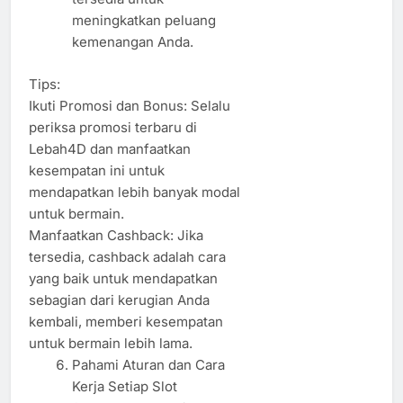
meningkatkan peluang
kemenangan Anda.
Tips:
Ikuti Promosi dan Bonus: Selalu
periksa promosi terbaru di
Lebah4D dan manfaatkan
kesempatan ini untuk
mendapatkan lebih banyak modal
untuk bermain.
Manfaatkan Cashback: Jika
tersedia, cashback adalah cara
yang baik untuk mendapatkan
sebagian dari kerugian Anda
kembali, memberi kesempatan
untuk bermain lebih lama.
Pahami Aturan dan Cara
Kerja Setiap Slot