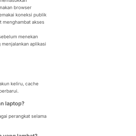
n memasukkan
unakan browser
emakai koneksi publik
pat menghambat akses
l sebelum menekan
 menjalankan aplikasi
akun keliru, cache
perbarui.
n laptop?
gai perangkat selama
n yang lambat?