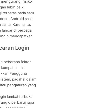
 mengurangi risiko
an lebih baik.
 terbatas pada satu
onsel Android saat
rsantai.Karena itu,
lancar di berbagai
 ingin mendapatkan
caran Login
eh beberapa faktor
 kompatibilitas
sukkan.Pengguna
sistem, padahal dalam
atau pengaturan yang
ogin lambat terbuka
ang diperbarui juga