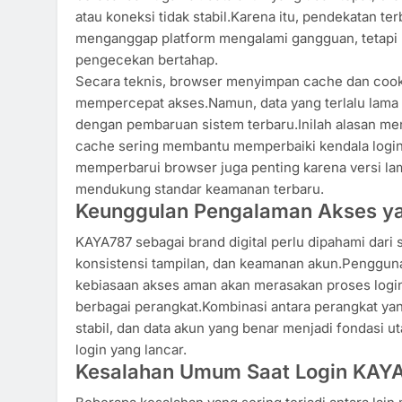
atau koneksi tidak stabil.Karena itu, pendekatan te
menganggap platform mengalami gangguan, tetapi
pengecekan bertahap.
Secara teknis, browser menyimpan cache dan cook
mempercepat akses.Namun, data yang terlalu lama 
dengan pembaruan sistem terbaru.Inilah alasan 
cache sering membantu memperbaiki kendala logi
memperbarui browser juga penting karena versi la
mendukung standar keamanan terbaru.
Keunggulan Pengalaman Akses ya
KAYA787 sebagai brand digital perlu dipahami dari
konsistensi tampilan, dan keamanan akun.Penggu
kebiasaan akses aman akan merasakan proses login
berbagai perangkat.Kombinasi antara perangkat yan
stabil, dan data akun yang benar menjadi fondasi 
login yang lancar.
Kesalahan Umum Saat Login KAY