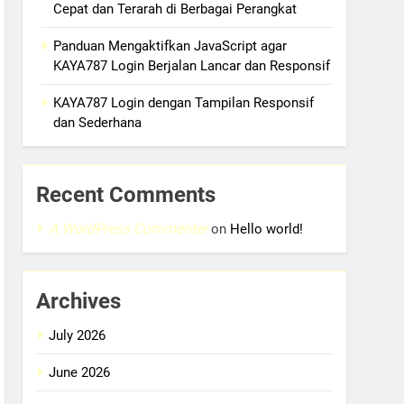
Cepat dan Terarah di Berbagai Perangkat
Panduan Mengaktifkan JavaScript agar
KAYA787 Login Berjalan Lancar dan Responsif
KAYA787 Login dengan Tampilan Responsif
dan Sederhana
Recent Comments
A WordPress Commenter
on
Hello world!
Archives
July 2026
June 2026