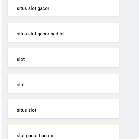
situs slot gacor
situs slot gacor hari ini
slot
slot
situs slot
slot gacor hari ini