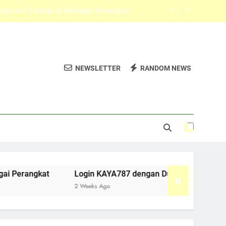
at dan Terarah di Berbagai Perangkat
at dan Terarah di Berbagai Perangkat
 Login Berjalan Lancar dan Responsif
NEWSLETTER
RANDOM NEWS
ungan Sistem yang Cepat dan Terarah
at dan Terarah di Berbagai Perangkat
an Untuk Pembelian Ponsel Cerdas.
at dan Terarah di Berbagai Perangkat
 Login Berjalan Lancar dan Responsif
t
Login KAYA787 dengan Dukungan Sistem yang Cepat d
2 Weeks Ago