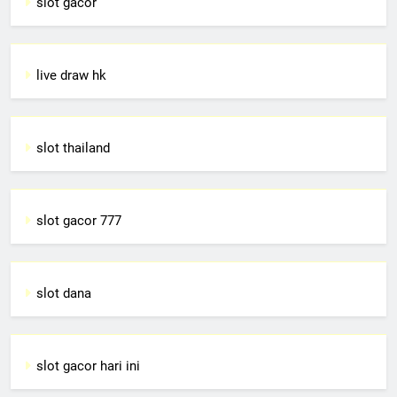
slot gacor
live draw hk
slot thailand
slot gacor 777
slot dana
slot gacor hari ini