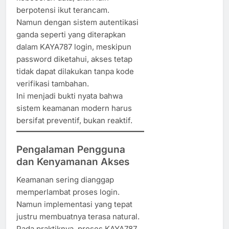
berpotensi ikut terancam.
Namun dengan sistem autentikasi
ganda seperti yang diterapkan
dalam KAYA787 login, meskipun
password diketahui, akses tetap
tidak dapat dilakukan tanpa kode
verifikasi tambahan.
Ini menjadi bukti nyata bahwa
sistem keamanan modern harus
bersifat preventif, bukan reaktif.
Pengalaman Pengguna
dan Kenyamanan Akses
Keamanan sering dianggap
memperlambat proses login.
Namun implementasi yang tepat
justru membuatnya terasa natural.
Pada praktiknya, proses KAYA787