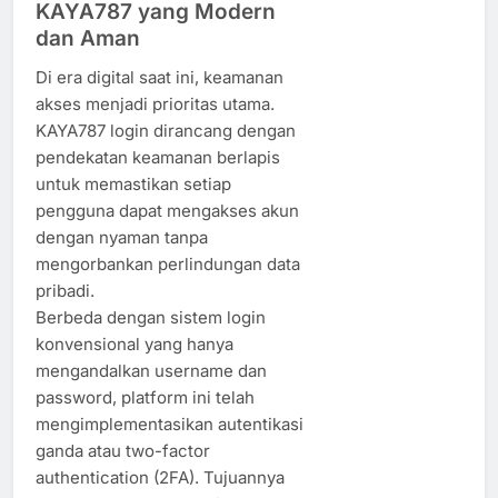
KAYA787 yang Modern
dan Aman
Di era digital saat ini, keamanan
akses menjadi prioritas utama.
KAYA787 login dirancang dengan
pendekatan keamanan berlapis
untuk memastikan setiap
pengguna dapat mengakses akun
dengan nyaman tanpa
mengorbankan perlindungan data
pribadi.
Berbeda dengan sistem login
konvensional yang hanya
mengandalkan username dan
password, platform ini telah
mengimplementasikan autentikasi
ganda atau two-factor
authentication (2FA). Tujuannya