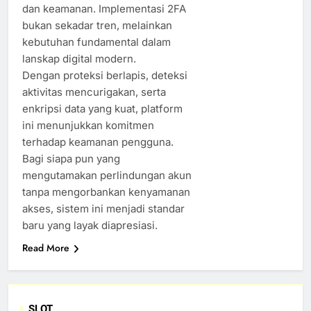
dan keamanan. Implementasi 2FA
bukan sekadar tren, melainkan
kebutuhan fundamental dalam
lanskap digital modern.
Dengan proteksi berlapis, deteksi
aktivitas mencurigakan, serta
enkripsi data yang kuat, platform
ini menunjukkan komitmen
terhadap keamanan pengguna.
Bagi siapa pun yang
mengutamakan perlindungan akun
tanpa mengorbankan kenyamanan
akses, sistem ini menjadi standar
baru yang layak diapresiasi.
Read More
SLOT