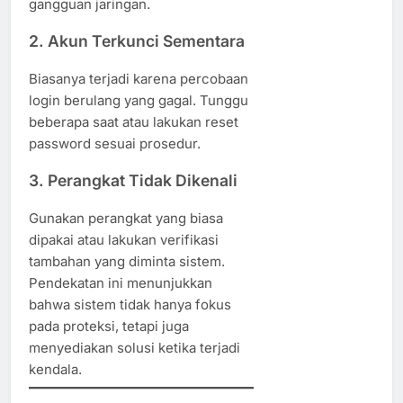
gangguan jaringan.
2. Akun Terkunci Sementara
Biasanya terjadi karena percobaan
login berulang yang gagal. Tunggu
beberapa saat atau lakukan reset
password sesuai prosedur.
3. Perangkat Tidak Dikenali
Gunakan perangkat yang biasa
dipakai atau lakukan verifikasi
tambahan yang diminta sistem.
Pendekatan ini menunjukkan
bahwa sistem tidak hanya fokus
pada proteksi, tetapi juga
menyediakan solusi ketika terjadi
kendala.