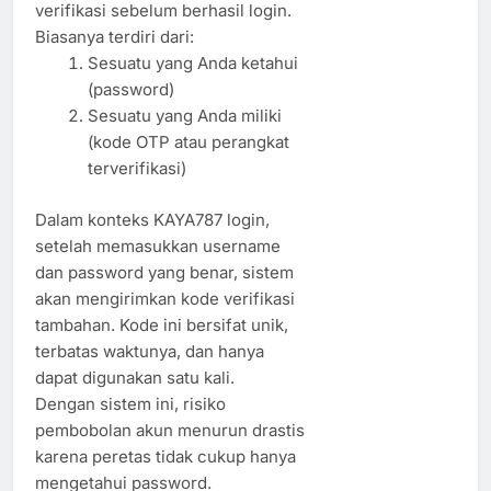
verifikasi sebelum berhasil login.
Biasanya terdiri dari:
Sesuatu yang Anda ketahui
(password)
Sesuatu yang Anda miliki
(kode OTP atau perangkat
terverifikasi)
Dalam konteks KAYA787 login,
setelah memasukkan username
dan password yang benar, sistem
akan mengirimkan kode verifikasi
tambahan. Kode ini bersifat unik,
terbatas waktunya, dan hanya
dapat digunakan satu kali.
Dengan sistem ini, risiko
pembobolan akun menurun drastis
karena peretas tidak cukup hanya
mengetahui password.