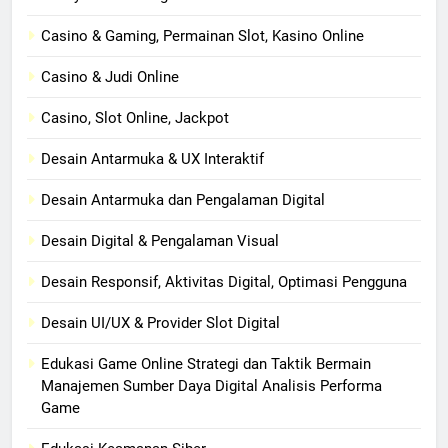
Casino & Gaming, Permainan Slot, Kasino Online
Casino & Judi Online
Casino, Slot Online, Jackpot
Desain Antarmuka & UX Interaktif
Desain Antarmuka dan Pengalaman Digital
Desain Digital & Pengalaman Visual
Desain Responsif, Aktivitas Digital, Optimasi Pengguna
Desain UI/UX & Provider Slot Digital
Edukasi Game Online Strategi dan Taktik Bermain
Manajemen Sumber Daya Digital Analisis Performa
Game