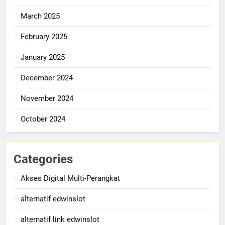
March 2025
February 2025
January 2025
December 2024
November 2024
October 2024
Categories
Akses Digital Multi-Perangkat
alternatif edwinslot
alternatif link edwinslot