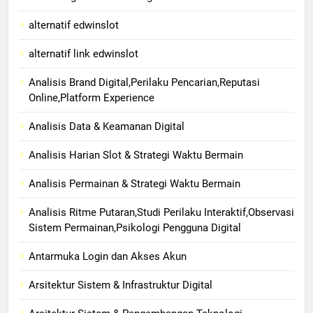
alternatif edwinslot
alternatif link edwinslot
Analisis Brand Digital,Perilaku Pencarian,Reputasi
Online,Platform Experience
Analisis Data & Keamanan Digital
Analisis Harian Slot & Strategi Waktu Bermain
Analisis Permainan & Strategi Waktu Bermain
Analisis Ritme Putaran,Studi Perilaku Interaktif,Observasi
Sistem Permainan,Psikologi Pengguna Digital
Antarmuka Login dan Akses Akun
Arsitektur Sistem & Infrastruktur Digital