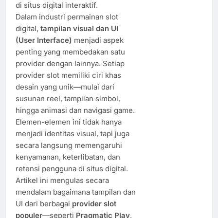
di situs digital interaktif.
Dalam industri permainan slot
digital,
tampilan visual dan UI
(User Interface)
menjadi aspek
penting yang membedakan satu
provider dengan lainnya. Setiap
provider slot memiliki ciri khas
desain yang unik—mulai dari
susunan reel, tampilan simbol,
hingga animasi dan navigasi game.
Elemen-elemen ini tidak hanya
menjadi identitas visual, tapi juga
secara langsung memengaruhi
kenyamanan, keterlibatan, dan
retensi pengguna di situs digital.
Artikel ini mengulas secara
mendalam bagaimana tampilan dan
UI dari berbagai
provider slot
populer
—seperti
Pragmatic Play
,