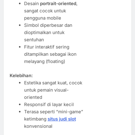
Desain
portrait-oriented
,
sangat cocok untuk
pengguna mobile
Simbol diperbesar dan
dioptimalkan untuk
sentuhan
Fitur interaktif sering
ditampilkan sebagai ikon
melayang (floating)
Kelebihan:
Estetika sangat kuat, cocok
untuk pemain visual-
oriented
Responsif di layar kecil
Terasa seperti “mini-game”
ketimbang
situs judi slot
konvensional