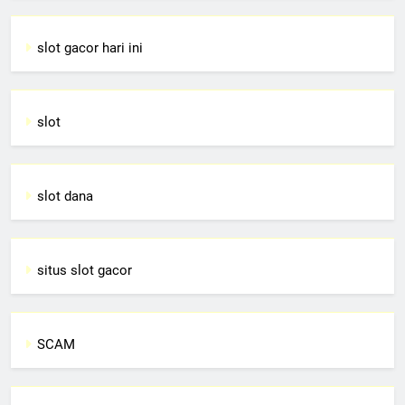
slot gacor hari ini
slot
slot dana
situs slot gacor
SCAM