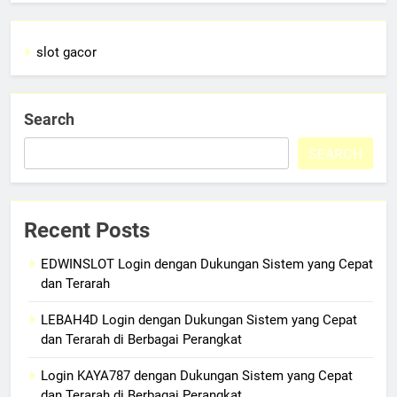
slot gacor
Search
SEARCH
Recent Posts
EDWINSLOT Login dengan Dukungan Sistem yang Cepat
dan Terarah
LEBAH4D Login dengan Dukungan Sistem yang Cepat
dan Terarah di Berbagai Perangkat
Login KAYA787 dengan Dukungan Sistem yang Cepat
dan Terarah di Berbagai Perangkat