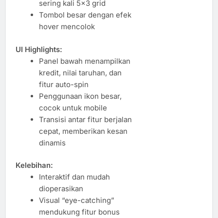
sering kali 5×3 grid
Tombol besar dengan efek
hover mencolok
UI Highlights:
Panel bawah menampilkan
kredit, nilai taruhan, dan
fitur auto-spin
Penggunaan ikon besar,
cocok untuk mobile
Transisi antar fitur berjalan
cepat, memberikan kesan
dinamis
Kelebihan:
Interaktif dan mudah
dioperasikan
Visual “eye-catching”
mendukung fitur bonus