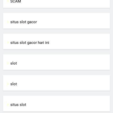
SCAM
situs slot gacor
situs slot gacor hari ini
slot
slot
situs slot