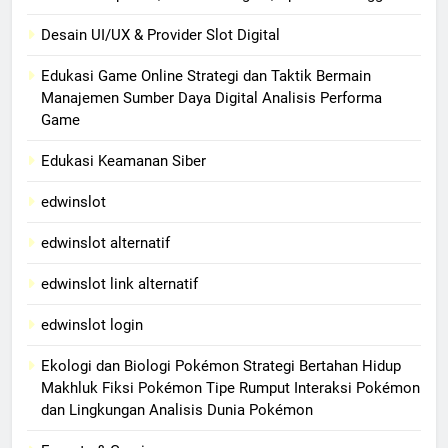
Desain UI/UX & Provider Slot Digital
Edukasi Game Online Strategi dan Taktik Bermain
Manajemen Sumber Daya Digital Analisis Performa
Game
Edukasi Keamanan Siber
edwinslot
edwinslot alternatif
edwinslot link alternatif
edwinslot login
Ekologi dan Biologi Pokémon Strategi Bertahan Hidup
Makhluk Fiksi Pokémon Tipe Rumput Interaksi Pokémon
dan Lingkungan Analisis Dunia Pokémon