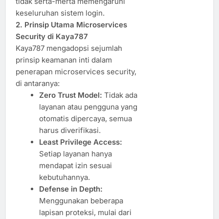
tidak serta-merta memengaruhi
keseluruhan sistem login.
2. Prinsip Utama Microservices
Security di Kaya787
Kaya787 mengadopsi sejumlah
prinsip keamanan inti dalam
penerapan microservices security,
di antaranya:
Zero Trust Model:
Tidak ada
layanan atau pengguna yang
otomatis dipercaya, semua
harus diverifikasi.
Least Privilege Access:
Setiap layanan hanya
mendapat izin sesuai
kebutuhannya.
Defense in Depth:
Menggunakan beberapa
lapisan proteksi, mulai dari