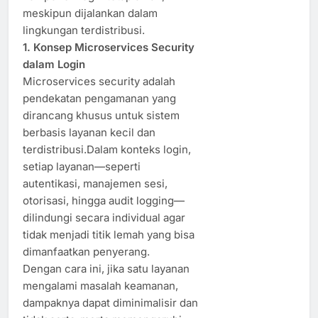
meskipun dijalankan dalam
lingkungan terdistribusi.
1. Konsep Microservices Security
dalam Login
Microservices security adalah
pendekatan pengamanan yang
dirancang khusus untuk sistem
berbasis layanan kecil dan
terdistribusi.Dalam konteks login,
setiap layanan—seperti
autentikasi, manajemen sesi,
otorisasi, hingga audit logging—
dilindungi secara individual agar
tidak menjadi titik lemah yang bisa
dimanfaatkan penyerang.
Dengan cara ini, jika satu layanan
mengalami masalah keamanan,
dampaknya dapat diminimalisir dan