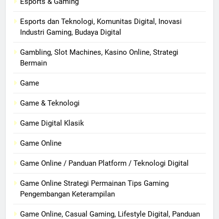
Esports & Gaming
Esports dan Teknologi, Komunitas Digital, Inovasi
Industri Gaming, Budaya Digital
Gambling, Slot Machines, Kasino Online, Strategi
Bermain
Game
Game & Teknologi
Game Digital Klasik
Game Online
Game Online / Panduan Platform / Teknologi Digital
Game Online Strategi Permainan Tips Gaming
Pengembangan Keterampilan
Game Online, Casual Gaming, Lifestyle Digital, Panduan