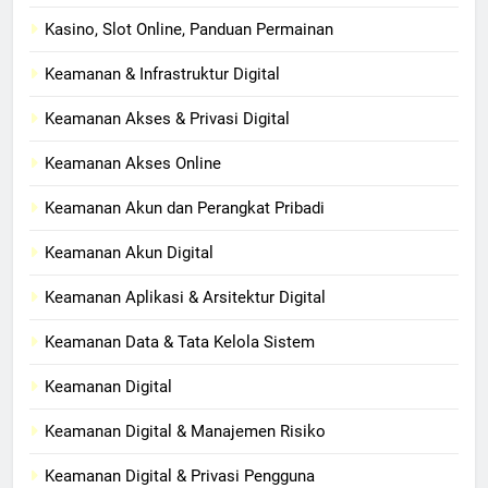
Kasino, Slot Online, Panduan Permainan
Keamanan & Infrastruktur Digital
Keamanan Akses & Privasi Digital
Keamanan Akses Online
Keamanan Akun dan Perangkat Pribadi
Keamanan Akun Digital
Keamanan Aplikasi & Arsitektur Digital
Keamanan Data & Tata Kelola Sistem
Keamanan Digital
Keamanan Digital & Manajemen Risiko
Keamanan Digital & Privasi Pengguna