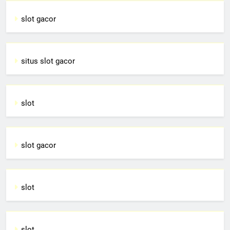
slot gacor
situs slot gacor
slot
slot gacor
slot
slot