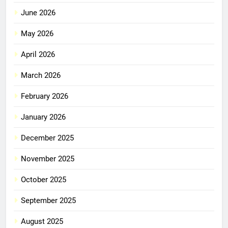
June 2026
May 2026
April 2026
March 2026
February 2026
January 2026
December 2025
November 2025
October 2025
September 2025
August 2025