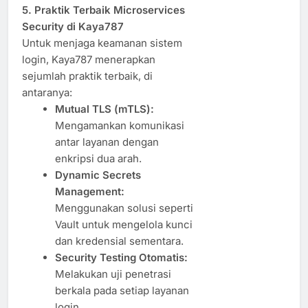
5. Praktik Terbaik Microservices
Security di Kaya787
Untuk menjaga keamanan sistem
login, Kaya787 menerapkan
sejumlah praktik terbaik, di
antaranya:
Mutual TLS (mTLS):
Mengamankan komunikasi
antar layanan dengan
enkripsi dua arah.
Dynamic Secrets
Management:
Menggunakan solusi seperti
Vault untuk mengelola kunci
dan kredensial sementara.
Security Testing Otomatis:
Melakukan uji penetrasi
berkala pada setiap layanan
login.