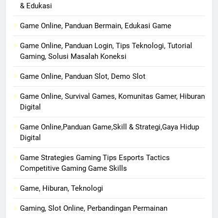
& Edukasi
Game Online, Panduan Bermain, Edukasi Game
Game Online, Panduan Login, Tips Teknologi, Tutorial
Gaming, Solusi Masalah Koneksi
Game Online, Panduan Slot, Demo Slot
Game Online, Survival Games, Komunitas Gamer, Hiburan
Digital
Game Online,Panduan Game,Skill & Strategi,Gaya Hidup
Digital
Game Strategies Gaming Tips Esports Tactics
Competitive Gaming Game Skills
Game, Hiburan, Teknologi
Gaming, Slot Online, Perbandingan Permainan