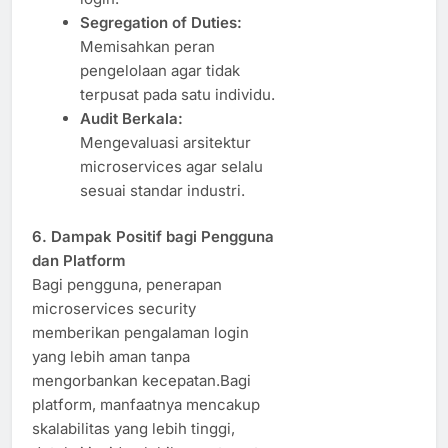
Segregation of Duties:
Memisahkan peran
pengelolaan agar tidak
terpusat pada satu individu.
Audit Berkala:
Mengevaluasi arsitektur
microservices agar selalu
sesuai standar industri.
6. Dampak Positif bagi Pengguna
dan Platform
Bagi pengguna, penerapan
microservices security
memberikan pengalaman login
yang lebih aman tanpa
mengorbankan kecepatan.Bagi
platform, manfaatnya mencakup
skalabilitas yang lebih tinggi,