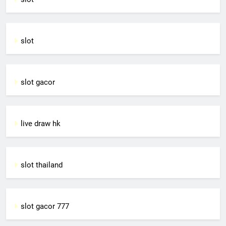
slot
slot gacor
live draw hk
slot thailand
slot gacor 777