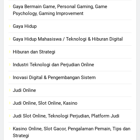
Gaya Bermain Game, Personal Gaming, Game
Psychology, Gaming Improvement
Gaya Hidup
Gaya Hidup Mahasiswa / Teknologi & Hiburan Digital
Hiburan dan Strategi
Industri Teknologi dan Perjudian Online
Inovasi Digital & Pengembangan Sistem
Judi Online
Judi Online, Slot Online, Kasino
Judi Slot Online, Teknologi Perjudian, Platform Judi
Kasino Online, Slot Gacor, Pengalaman Pemain, Tips dan
Strategi