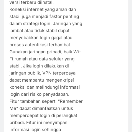
versi terbaru diinstal.
Koneksi internet yang aman dan
stabil juga menjadi faktor penting
dalam strategi login. Jaringan yang
lambat atau tidak stabil dapat
menyebabkan login gagal atau
proses autentikasi terhambat.
Gunakan jaringan pribadi, baik Wi-
Fi rumah atau data seluler yang
stabil. Jika login dilakukan di
jaringan publik, VPN terpercaya
dapat membantu mengenkripsi
koneksi dan melindungi informasi
login dari risiko penyadapan.
Fitur tambahan seperti “Remember
Me” dapat dimanfaatkan untuk
mempercepat login di perangkat
pribadi. Fitur ini menyimpan
informasi login sehingga