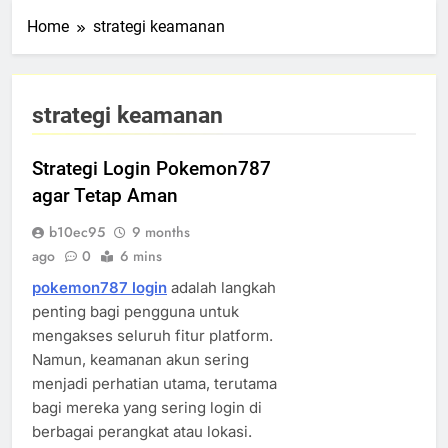
Home
strategi keamanan
strategi keamanan
Strategi Login Pokemon787
agar Tetap Aman
b10ec95
9 months
ago
0
6 mins
pokemon787 login
adalah langkah
penting bagi pengguna untuk
mengakses seluruh fitur platform.
Namun, keamanan akun sering
menjadi perhatian utama, terutama
bagi mereka yang sering login di
berbagai perangkat atau lokasi.