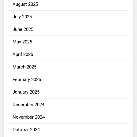
August 2025
July 2025
June 2025
May 2025
April 2025
March 2025
February 2025
January 2025
December 2024
November 2024
October 2024