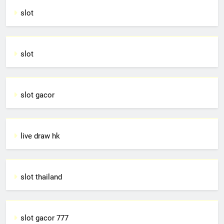
slot
slot
slot gacor
live draw hk
slot thailand
slot gacor 777