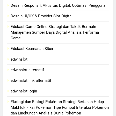
Desain Responsif, Aktivitas Digital, Optimasi Pengguna
Desain UI/UX & Provider Slot Digital
Edukasi Game Online Strategi dan Taktik Bermain
Manajemen Sumber Daya Digital Analisis Performa
Game
Edukasi Keamanan Siber
edwinslot
edwinslot alternatif
edwinslot link alternatif
edwinslot login
Ekologi dan Biologi Pokémon Strategi Bertahan Hidup
Makhluk Fiksi Pokémon Tipe Rumput Interaksi Pokémon
dan Lingkungan Analisis Dunia Pokémon