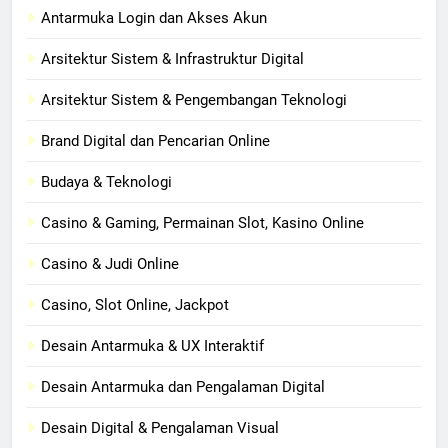
Antarmuka Login dan Akses Akun
Arsitektur Sistem & Infrastruktur Digital
Arsitektur Sistem & Pengembangan Teknologi
Brand Digital dan Pencarian Online
Budaya & Teknologi
Casino & Gaming, Permainan Slot, Kasino Online
Casino & Judi Online
Casino, Slot Online, Jackpot
Desain Antarmuka & UX Interaktif
Desain Antarmuka dan Pengalaman Digital
Desain Digital & Pengalaman Visual