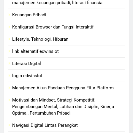
manajemen keuangan pribadi, literasi finansial
Keuangan Pribadi
Konfigurasi Browser dan Fungsi Interaktif
Lifestyle, Teknologi, Hiburan
link alternatif edwinslot
Literasi Digital
login edwinslot
Manajemen Akun Panduan Pengguna Fitur Platform
Motivasi dan Mindset, Strategi Kompetitif,
Pengembangan Mental, Latihan dan Disiplin, Kinerja
Optimal, Pertumbuhan Pribadi
Navigasi Digital Lintas Perangkat