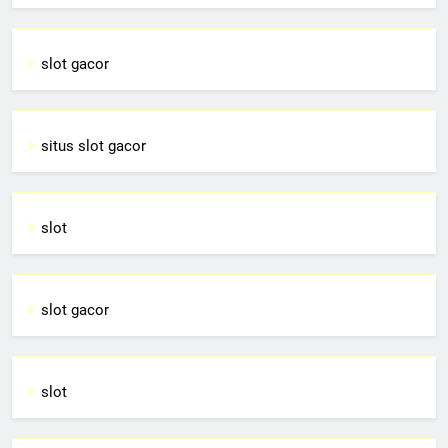
slot gacor
situs slot gacor
slot
slot gacor
slot