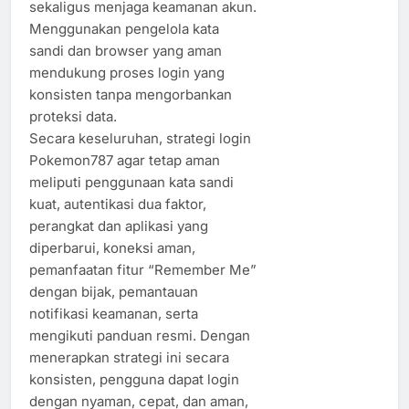
sekaligus menjaga keamanan akun.
Menggunakan pengelola kata
sandi dan browser yang aman
mendukung proses login yang
konsisten tanpa mengorbankan
proteksi data.
Secara keseluruhan, strategi login
Pokemon787 agar tetap aman
meliputi penggunaan kata sandi
kuat, autentikasi dua faktor,
perangkat dan aplikasi yang
diperbarui, koneksi aman,
pemanfaatan fitur “Remember Me”
dengan bijak, pemantauan
notifikasi keamanan, serta
mengikuti panduan resmi. Dengan
menerapkan strategi ini secara
konsisten, pengguna dapat login
dengan nyaman, cepat, dan aman,