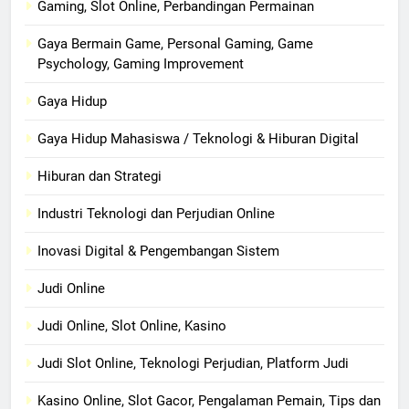
Gaming, Slot Online, Perbandingan Permainan
Gaya Bermain Game, Personal Gaming, Game
Psychology, Gaming Improvement
Gaya Hidup
Gaya Hidup Mahasiswa / Teknologi & Hiburan Digital
Hiburan dan Strategi
Industri Teknologi dan Perjudian Online
Inovasi Digital & Pengembangan Sistem
Judi Online
Judi Online, Slot Online, Kasino
Judi Slot Online, Teknologi Perjudian, Platform Judi
Kasino Online, Slot Gacor, Pengalaman Pemain, Tips dan