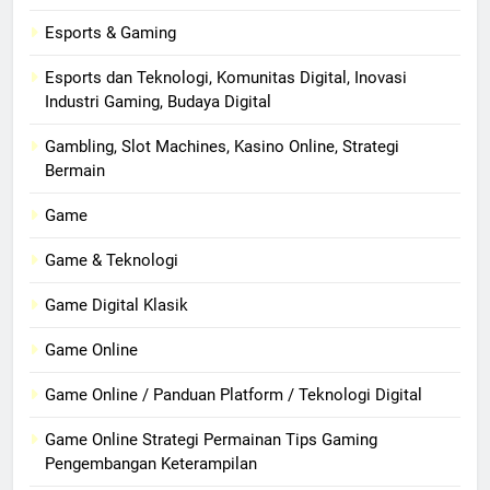
Esports & Gaming
Esports dan Teknologi, Komunitas Digital, Inovasi
Industri Gaming, Budaya Digital
Gambling, Slot Machines, Kasino Online, Strategi
Bermain
Game
Game & Teknologi
Game Digital Klasik
Game Online
Game Online / Panduan Platform / Teknologi Digital
Game Online Strategi Permainan Tips Gaming
Pengembangan Keterampilan