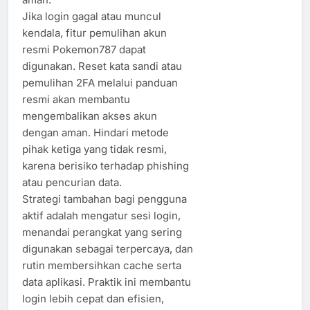
Jika login gagal atau muncul
kendala, fitur pemulihan akun
resmi Pokemon787 dapat
digunakan. Reset kata sandi atau
pemulihan 2FA melalui panduan
resmi akan membantu
mengembalikan akses akun
dengan aman. Hindari metode
pihak ketiga yang tidak resmi,
karena berisiko terhadap phishing
atau pencurian data.
Strategi tambahan bagi pengguna
aktif adalah mengatur sesi login,
menandai perangkat yang sering
digunakan sebagai terpercaya, dan
rutin membersihkan cache serta
data aplikasi. Praktik ini membantu
login lebih cepat dan efisien,