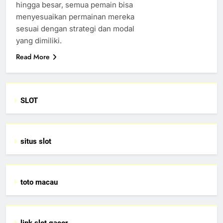
hingga besar, semua pemain bisa
menyesuaikan permainan mereka
sesuai dengan strategi dan modal
yang dimiliki.
Read More
SLOT
situs slot
toto macau
link slot gacor