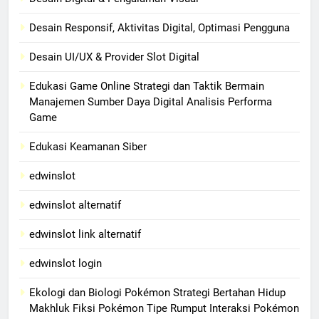
Desain Responsif, Aktivitas Digital, Optimasi Pengguna
Desain UI/UX & Provider Slot Digital
Edukasi Game Online Strategi dan Taktik Bermain
Manajemen Sumber Daya Digital Analisis Performa
Game
Edukasi Keamanan Siber
edwinslot
edwinslot alternatif
edwinslot link alternatif
edwinslot login
Ekologi dan Biologi Pokémon Strategi Bertahan Hidup
Makhluk Fiksi Pokémon Tipe Rumput Interaksi Pokémon