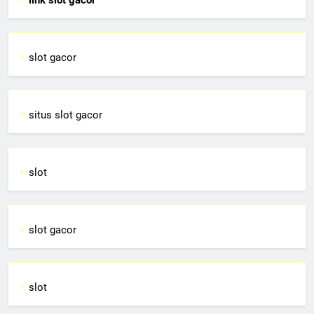
slot gacor
situs slot gacor
slot
slot gacor
slot