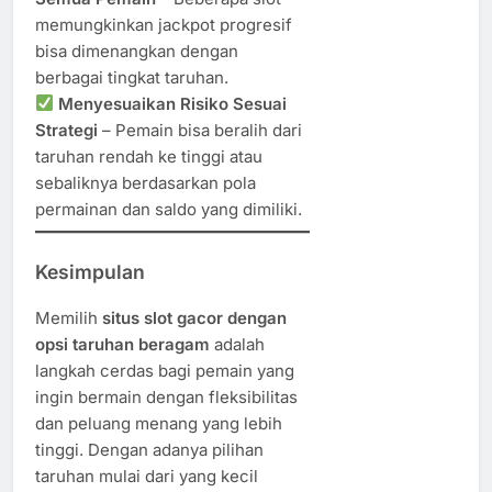
memungkinkan jackpot progresif
bisa dimenangkan dengan
berbagai tingkat taruhan.
Menyesuaikan Risiko Sesuai
Strategi
– Pemain bisa beralih dari
taruhan rendah ke tinggi atau
sebaliknya berdasarkan pola
permainan dan saldo yang dimiliki.
Kesimpulan
Memilih
situs slot gacor dengan
opsi taruhan beragam
adalah
langkah cerdas bagi pemain yang
ingin bermain dengan fleksibilitas
dan peluang menang yang lebih
tinggi. Dengan adanya pilihan
taruhan mulai dari yang kecil