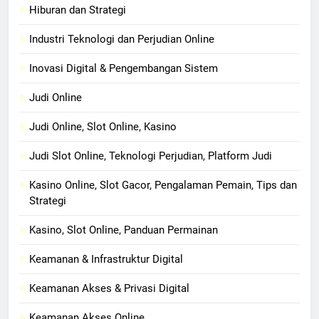
Hiburan dan Strategi
Industri Teknologi dan Perjudian Online
Inovasi Digital & Pengembangan Sistem
Judi Online
Judi Online, Slot Online, Kasino
Judi Slot Online, Teknologi Perjudian, Platform Judi
Kasino Online, Slot Gacor, Pengalaman Pemain, Tips dan
Strategi
Kasino, Slot Online, Panduan Permainan
Keamanan & Infrastruktur Digital
Keamanan Akses & Privasi Digital
Keamanan Akses Online