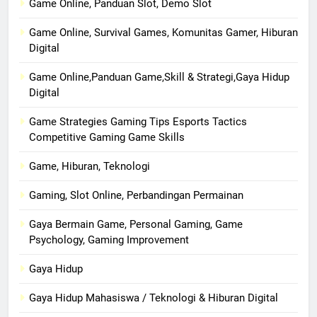
Game Online, Panduan Slot, Demo Slot
Game Online, Survival Games, Komunitas Gamer, Hiburan
Digital
Game Online,Panduan Game,Skill & Strategi,Gaya Hidup
Digital
Game Strategies Gaming Tips Esports Tactics
Competitive Gaming Game Skills
Game, Hiburan, Teknologi
Gaming, Slot Online, Perbandingan Permainan
Gaya Bermain Game, Personal Gaming, Game
Psychology, Gaming Improvement
Gaya Hidup
Gaya Hidup Mahasiswa / Teknologi & Hiburan Digital