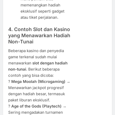
memenangkan hadiah
eksklusif seperti gadget
atau tiket perjalanan.
4. Contoh Slot dan Kasino
yang Menawarkan Hadiah
Non-Tunai
Beberapa kasino dan penyedia
game terkenal sudah mulai
menawarkan
slot dengan hadiah
non-tunai
. Berikut beberapa
contoh yang bisa dicoba:
?
Mega Moolah (Microgaming)
→
Menawarkan jackpot progresif
dengan hadiah besar, termasuk
paket liburan eksklusif.
?
Age of the Gods (Playtech)
→
Sering mengadakan turnamen