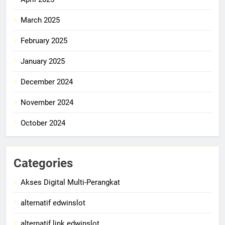
March 2025
February 2025
January 2025
December 2024
November 2024
October 2024
Categories
Akses Digital Multi-Perangkat
alternatif edwinslot
alternatif link edwinslot