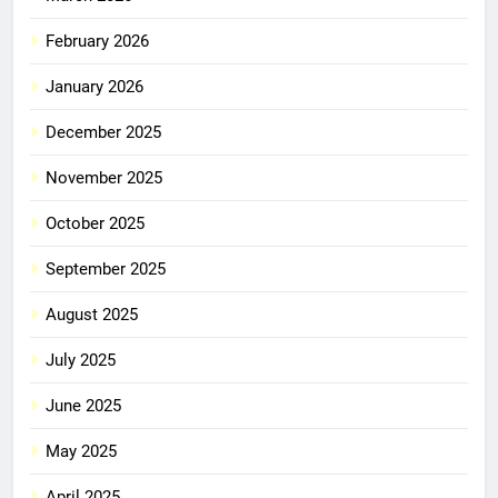
February 2026
January 2026
December 2025
November 2025
October 2025
September 2025
August 2025
July 2025
June 2025
May 2025
April 2025