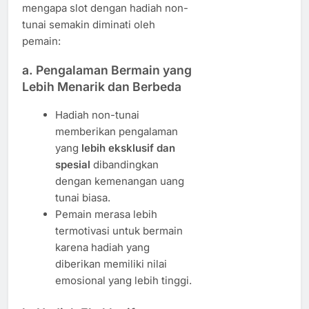
mengapa slot dengan hadiah non-
tunai semakin diminati oleh
pemain:
a. Pengalaman Bermain yang
Lebih Menarik dan Berbeda
Hadiah non-tunai
memberikan pengalaman
yang
lebih eksklusif dan
spesial
dibandingkan
dengan kemenangan uang
tunai biasa.
Pemain merasa lebih
termotivasi untuk bermain
karena hadiah yang
diberikan memiliki nilai
emosional yang lebih tinggi.