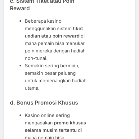
c. Sistem Tiket atau Poin
Reward
Beberapa kasino
menggunakan sistem
tiket
undian atau poin reward
di
mana pemain bisa menukar
poin mereka dengan hadiah
non-tunai.
Semakin sering bermain,
semakin besar peluang
untuk memenangkan hadiah
utama.
d. Bonus Promosi Khusus
Kasino online sering
mengadakan
promo khusus
selama musim tertentu
di
mana pemain bisa