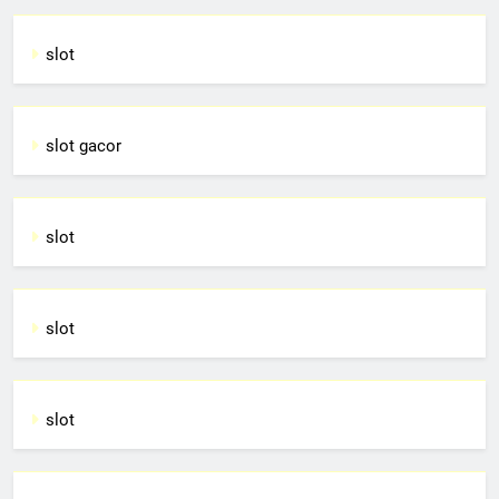
slot
slot gacor
slot
slot
slot