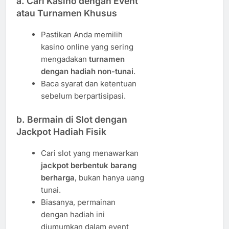
a. Cari Kasino dengan Event
atau Turnamen Khusus
Pastikan Anda memilih
kasino online yang sering
mengadakan
turnamen
dengan hadiah non-tunai
.
Baca syarat dan ketentuan
sebelum berpartisipasi.
b. Bermain di Slot dengan
Jackpot Hadiah Fisik
Cari slot yang menawarkan
jackpot berbentuk barang
berharga
, bukan hanya uang
tunai.
Biasanya, permainan
dengan hadiah ini
diumumkan dalam event