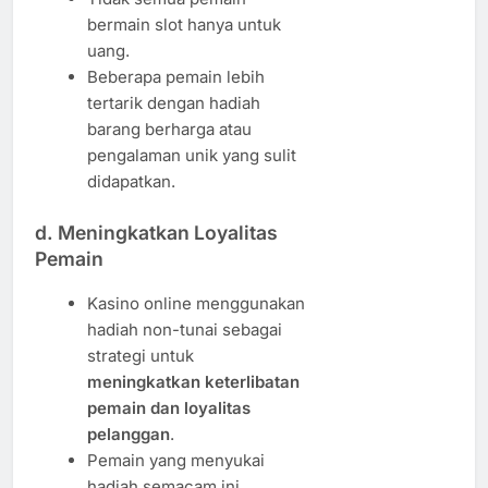
bermain slot hanya untuk
uang.
Beberapa pemain lebih
tertarik dengan hadiah
barang berharga atau
pengalaman unik yang sulit
didapatkan.
d. Meningkatkan Loyalitas
Pemain
Kasino online menggunakan
hadiah non-tunai sebagai
strategi untuk
meningkatkan keterlibatan
pemain dan loyalitas
pelanggan
.
Pemain yang menyukai
hadiah semacam ini