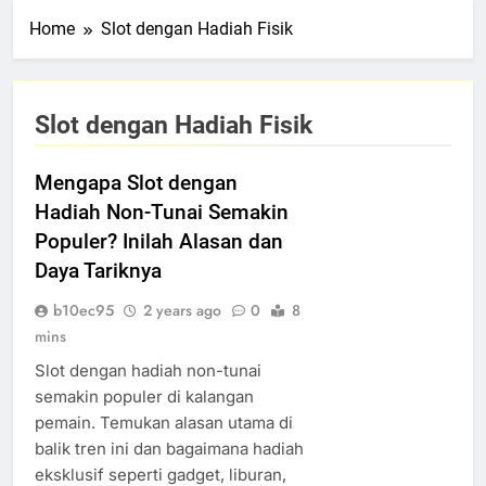
Home
Slot dengan Hadiah Fisik
Slot dengan Hadiah Fisik
Mengapa Slot dengan
Hadiah Non-Tunai Semakin
Populer? Inilah Alasan dan
Daya Tariknya
b10ec95
2 years ago
0
8
mins
Slot dengan hadiah non-tunai
semakin populer di kalangan
pemain. Temukan alasan utama di
balik tren ini dan bagaimana hadiah
eksklusif seperti gadget, liburan,