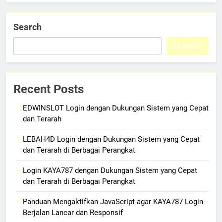
Search
SEARCH
Recent Posts
EDWINSLOT Login dengan Dukungan Sistem yang Cepat
dan Terarah
LEBAH4D Login dengan Dukungan Sistem yang Cepat
dan Terarah di Berbagai Perangkat
Login KAYA787 dengan Dukungan Sistem yang Cepat
dan Terarah di Berbagai Perangkat
Panduan Mengaktifkan JavaScript agar KAYA787 Login
Berjalan Lancar dan Responsif