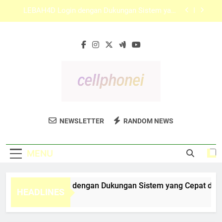
Skip
Login KAYA787 dengan Dukungan Sistem yang
to
Cepat dan Terarah di Berbagai Perangkat
content
Panduan Mengaktifkan JavaScript agar KAYA787
Login Berjalan Lancar dan Responsif
EDWINSLOT Login dengan Dukungan Sistem yang
Cepat dan Terarah
LEBAH4D Login dengan Dukungan Sistem yang
Cepat dan Terarah di Berbagai Perangkat
Login KAYA787 dengan Dukungan Sistem yang
Cepat dan Terarah di Berbagai Perangkat
Cell Phone I
Dapatkan Tips Dan Ulasan Produk Ponsel
Panduan Mengaktifkan JavaScript agar KAYA787
NEWSLETTER
RANDOM NEWS
Login Berjalan Lancar dan Responsif
Terbaik Di Cell Phone I. Panduan Untuk
Pembelian Ponsel Cerdas.
MENU
WINSLOT Login dengan Dukungan Sistem yang Cepat dan Ter
HEADLINES
eeks Ago