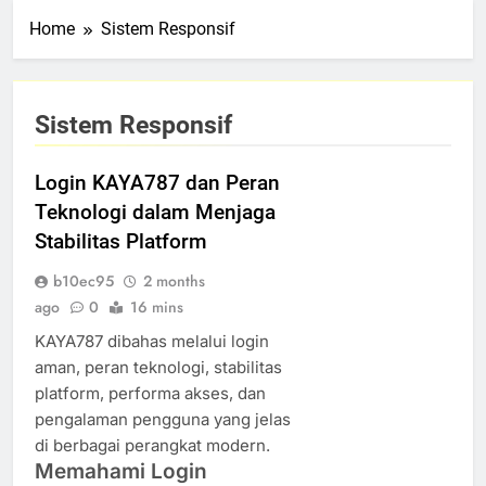
Home
Sistem Responsif
Sistem Responsif
Login KAYA787 dan Peran
Teknologi dalam Menjaga
Stabilitas Platform
b10ec95
2 months
ago
0
16 mins
KAYA787 dibahas melalui login
aman, peran teknologi, stabilitas
platform, performa akses, dan
pengalaman pengguna yang jelas
di berbagai perangkat modern.
Memahami Login