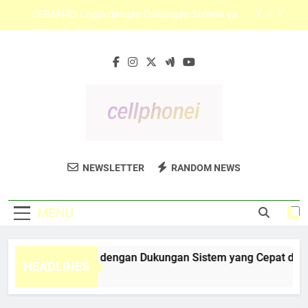
Skip
Login KAYA787 dengan Dukungan Sistem yang
to
Cepat dan Terarah di Berbagai Perangkat
content
Panduan Mengaktifkan JavaScript agar KAYA787
Login Berjalan Lancar dan Responsif
EDWINSLOT Login dengan Dukungan Sistem yang
Cepat dan Terarah
LEBAH4D Login dengan Dukungan Sistem yang
Cepat dan Terarah di Berbagai Perangkat
Login KAYA787 dengan Dukungan Sistem yang
Cepat dan Terarah di Berbagai Perangkat
Cell Phone I
Dapatkan Tips Dan Ulasan Produk Ponsel
Panduan Mengaktifkan JavaScript agar KAYA787
NEWSLETTER
RANDOM NEWS
Login Berjalan Lancar dan Responsif
Terbaik Di Cell Phone I. Panduan Untuk
Pembelian Ponsel Cerdas.
MENU
WINSLOT Login dengan Dukungan Sistem yang Cepat dan Ter
HEADLINES
eeks Ago