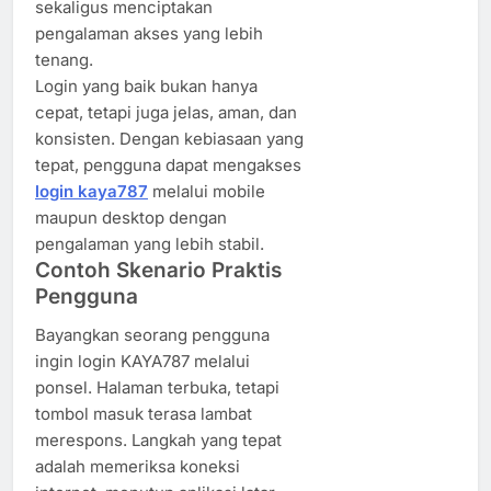
sekaligus menciptakan
pengalaman akses yang lebih
tenang.
Login yang baik bukan hanya
cepat, tetapi juga jelas, aman, dan
konsisten. Dengan kebiasaan yang
tepat, pengguna dapat mengakses
login kaya787
melalui mobile
maupun desktop dengan
pengalaman yang lebih stabil.
Contoh Skenario Praktis
Pengguna
Bayangkan seorang pengguna
ingin login KAYA787 melalui
ponsel. Halaman terbuka, tetapi
tombol masuk terasa lambat
merespons. Langkah yang tepat
adalah memeriksa koneksi