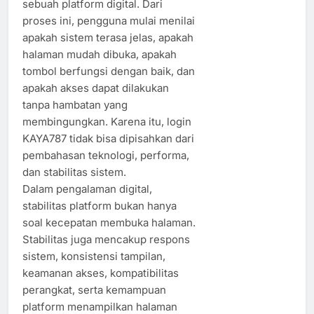
sebuah platform digital. Dari
proses ini, pengguna mulai menilai
apakah sistem terasa jelas, apakah
halaman mudah dibuka, apakah
tombol berfungsi dengan baik, dan
apakah akses dapat dilakukan
tanpa hambatan yang
membingungkan. Karena itu, login
KAYA787 tidak bisa dipisahkan dari
pembahasan teknologi, performa,
dan stabilitas sistem.
Dalam pengalaman digital,
stabilitas platform bukan hanya
soal kecepatan membuka halaman.
Stabilitas juga mencakup respons
sistem, konsistensi tampilan,
keamanan akses, kompatibilitas
perangkat, serta kemampuan
platform menampilkan halaman