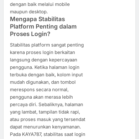
dengan baik melalui mobile
maupun desktop.
Mengapa Stabilitas
Platform Penting dalam
Proses Login?
Stabilitas platform sangat penting
karena proses login berkaitan
langsung dengan kepercayaan
pengguna. Ketika halaman login
terbuka dengan baik, kolom input
mudah digunakan, dan tombol
merespons secara normal,
pengguna akan merasa lebih
percaya diri. Sebaliknya, halaman
yang lambat, tampilan tidak rapi,
atau proses masuk yang tersendat
dapat menurunkan kenyamanan.
Pada KAYA787, stabilitas saat login