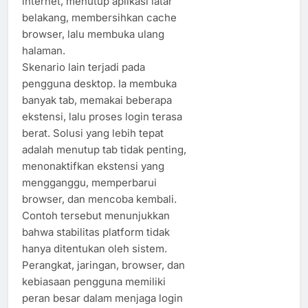
internet, menutup aplikasi latar
belakang, membersihkan cache
browser, lalu membuka ulang
halaman.
Skenario lain terjadi pada
pengguna desktop. Ia membuka
banyak tab, memakai beberapa
ekstensi, lalu proses login terasa
berat. Solusi yang lebih tepat
adalah menutup tab tidak penting,
menonaktifkan ekstensi yang
mengganggu, memperbarui
browser, dan mencoba kembali.
Contoh tersebut menunjukkan
bahwa stabilitas platform tidak
hanya ditentukan oleh sistem.
Perangkat, jaringan, browser, dan
kebiasaan pengguna memiliki
peran besar dalam menjaga login