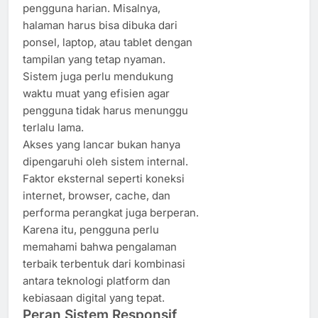
pengguna harian. Misalnya,
halaman harus bisa dibuka dari
ponsel, laptop, atau tablet dengan
tampilan yang tetap nyaman.
Sistem juga perlu mendukung
waktu muat yang efisien agar
pengguna tidak harus menunggu
terlalu lama.
Akses yang lancar bukan hanya
dipengaruhi oleh sistem internal.
Faktor eksternal seperti koneksi
internet, browser, cache, dan
performa perangkat juga berperan.
Karena itu, pengguna perlu
memahami bahwa pengalaman
terbaik terbentuk dari kombinasi
antara teknologi platform dan
kebiasaan digital yang tepat.
Peran Sistem Responsif