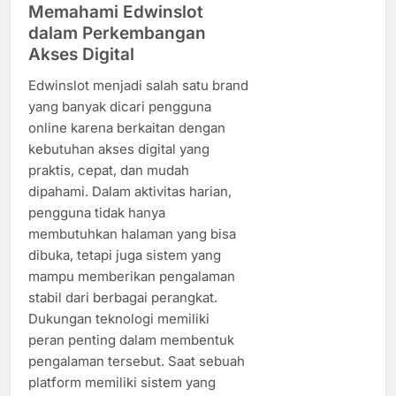
Memahami Edwinslot
dalam Perkembangan
Akses Digital
Edwinslot menjadi salah satu brand
yang banyak dicari pengguna
online karena berkaitan dengan
kebutuhan akses digital yang
praktis, cepat, dan mudah
dipahami. Dalam aktivitas harian,
pengguna tidak hanya
membutuhkan halaman yang bisa
dibuka, tetapi juga sistem yang
mampu memberikan pengalaman
stabil dari berbagai perangkat.
Dukungan teknologi memiliki
peran penting dalam membentuk
pengalaman tersebut. Saat sebuah
platform memiliki sistem yang