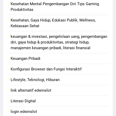
Kesehatan Mental Pengembangan Diri Tips Gaming
Produktivitas
Kesehatan, Gaya Hidup, Edukasi Publik, Wellness,
Kebiasaan Sehat
keuangan & investasi, pengelolaan uang, pengembangan
diri, gaya hidup & produktivitas, strategi hidup,
manajemen keuangan pribadi, literasi finansial
Keuangan Pribadi
Konfigurasi Browser dan Fungsi Interaktif
Lifestyle, Teknologi, Hiburan
link alternatif edwinslot
Literasi Digital
login edwinslot