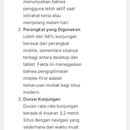
menunjukkan bahwa
pengguna lebih aktif saat
istirahat kerja atau
menjelang malam hari.
Perangkat yang Digunakan
Lebih dari 68% kunjungan
berasal dari perangkat
mobile, sementara sisanya
terbagi antara desktop dan
tablet. Fakta ini menegaskan
bahwa pengoptimalan
mobile-first adalah
keharusan mutlak bagi situs
modern.
Durasi Kunjungan
Durasi rata-rata kunjungan
berada di kisaran 3,2 menit.
Situs dengan navigasi yang
sederhana dan waktu muat