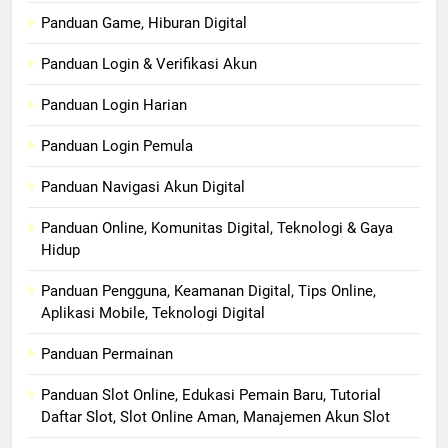
Panduan Game, Hiburan Digital
Panduan Login & Verifikasi Akun
Panduan Login Harian
Panduan Login Pemula
Panduan Navigasi Akun Digital
Panduan Online, Komunitas Digital, Teknologi & Gaya
Hidup
Panduan Pengguna, Keamanan Digital, Tips Online,
Aplikasi Mobile, Teknologi Digital
Panduan Permainan
Panduan Slot Online, Edukasi Pemain Baru, Tutorial
Daftar Slot, Slot Online Aman, Manajemen Akun Slot