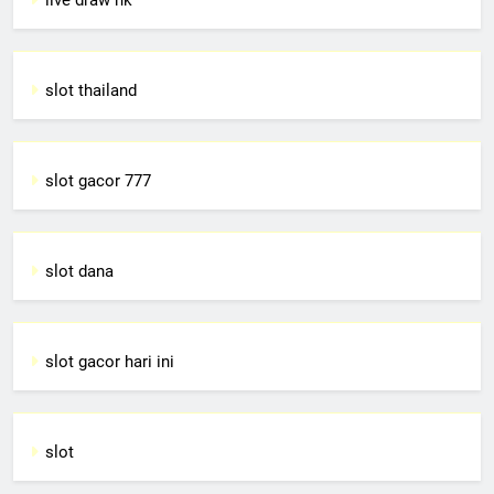
slot thailand
slot gacor 777
slot dana
slot gacor hari ini
slot