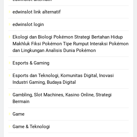
edwinslot link alternatif
edwinslot login
Ekologi dan Biologi Pokémon Strategi Bertahan Hidup
Makhluk Fiksi Pokémon Tipe Rumput Interaksi Pokémon
dan Lingkungan Analisis Dunia Pokémon
Esports & Gaming
Esports dan Teknologi, Komunitas Digital, Inovasi
Industri Gaming, Budaya Digital
Gambling, Slot Machines, Kasino Online, Strategi
Bermain
Game
Game & Teknologi