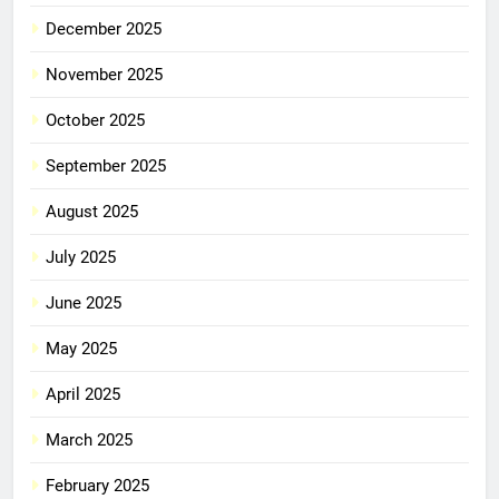
December 2025
November 2025
October 2025
September 2025
August 2025
July 2025
June 2025
May 2025
April 2025
March 2025
February 2025