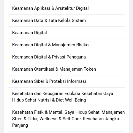
Keamanan Aplikasi & Arsitektur Digital
Keamanan Data & Tata Kelola Sistem
Keamanan Digital
Keamanan Digital & Manajemen Risiko
Keamanan Digital & Privasi Pengguna
Keamanan Otentikasi & Manajemen Token
Keamanan Siber & Proteksi Informasi
Kesehatan dan Kebugaran Edukasi Kesehatan Gaya
Hidup Sehat Nutrisi & Diet Well-Being
Kesehatan Fisik & Mental, Gaya Hidup Sehat, Manajemen
Stres & Tidur, Wellness & Self-Care, Kesehatan Jangka
Panjang