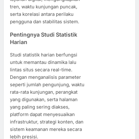
tren, waktu kunjungan puncak,
serta korelasi antara perilaku
pengguna dan stabilitas sistem.
Pentingnya Studi Statistik
Harian
Studi statistik harian berfungsi
untuk memantau dinamika lalu
lintas situs secara real-time.
Dengan menganalisis parameter
seperti jumlah pengunjung, waktu
rata-rata kunjungan, perangkat
yang digunakan, serta halaman
yang paling sering diakses,
platform dapat menyesuaikan
infrastruktur, strategi konten, dan
sistem keamanan mereka secara
lebih presisi.