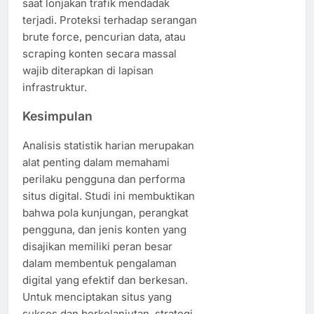
saat lonjakan trafik mendadak
terjadi. Proteksi terhadap serangan
brute force, pencurian data, atau
scraping konten secara massal
wajib diterapkan di lapisan
infrastruktur.
Kesimpulan
Analisis statistik harian merupakan
alat penting dalam memahami
perilaku pengguna dan performa
situs digital. Studi ini membuktikan
bahwa pola kunjungan, perangkat
pengguna, dan jenis konten yang
disajikan memiliki peran besar
dalam membentuk pengalaman
digital yang efektif dan berkesan.
Untuk menciptakan situs yang
sukses dan berkelanjutan, strategi