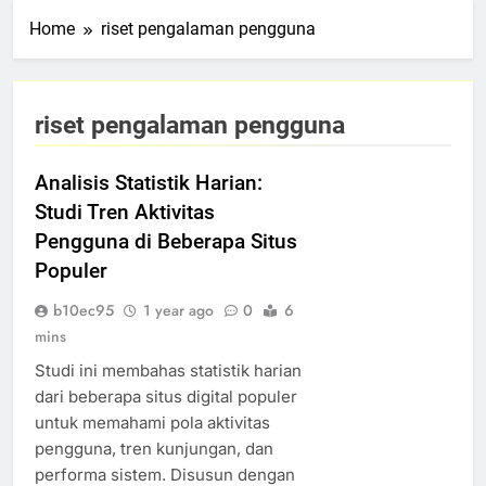
Home
riset pengalaman pengguna
riset pengalaman pengguna
Analisis Statistik Harian:
Studi Tren Aktivitas
Pengguna di Beberapa Situs
Populer
b10ec95
1 year ago
0
6
mins
Studi ini membahas statistik harian
dari beberapa situs digital populer
untuk memahami pola aktivitas
pengguna, tren kunjungan, dan
performa sistem. Disusun dengan