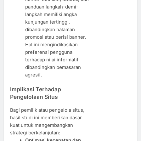
panduan langkah-demi-
langkah memiliki angka
kunjungan tertinggi,
dibandingkan halaman
promosi atau berisi banner.
Hal ini mengindikasikan
preferensi pengguna
terhadap nilai informatif
dibandingkan pemasaran
agresif.
Implikasi Terhadap
Pengelolaan Situs
Bagi pemilik atau pengelola situs,
hasil studi ini memberikan dasar
kuat untuk mengembangkan
strategi berkelanjutan:
Optimasi kecepatan dan