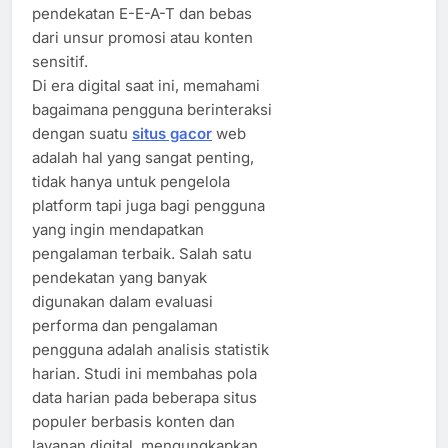
pendekatan E-E-A-T dan bebas
dari unsur promosi atau konten
sensitif.
Di era digital saat ini, memahami
bagaimana pengguna berinteraksi
dengan suatu
situs gacor
web
adalah hal yang sangat penting,
tidak hanya untuk pengelola
platform tapi juga bagi pengguna
yang ingin mendapatkan
pengalaman terbaik. Salah satu
pendekatan yang banyak
digunakan dalam evaluasi
performa dan pengalaman
pengguna adalah analisis statistik
harian. Studi ini membahas pola
data harian pada beberapa situs
populer berbasis konten dan
layanan digital, mengungkapkan