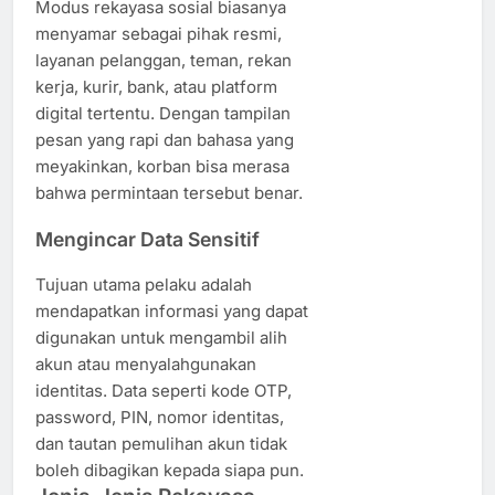
Modus rekayasa sosial biasanya
menyamar sebagai pihak resmi,
layanan pelanggan, teman, rekan
kerja, kurir, bank, atau platform
digital tertentu. Dengan tampilan
pesan yang rapi dan bahasa yang
meyakinkan, korban bisa merasa
bahwa permintaan tersebut benar.
Mengincar Data Sensitif
Tujuan utama pelaku adalah
mendapatkan informasi yang dapat
digunakan untuk mengambil alih
akun atau menyalahgunakan
identitas. Data seperti kode OTP,
password, PIN, nomor identitas,
dan tautan pemulihan akun tidak
boleh dibagikan kepada siapa pun.