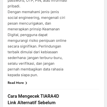
password, OTP, PIN, atau informasi
pribadi.
Dengan memahami jenis-jenis
social engineering, mengenali ciri
pesan mencurigakan, dan
menerapkan prinsip Keamanan
Digital, pengguna dapat
mengurangi risiko penipuan online
secara signifikan. Perlindungan
terbaik dimulai dari kebiasaan
sederhana: jangan terburu-buru,
selalu verifikasi, dan jangan
pernah membagikan data rahasia
kepada siapa pun.
Read More
Cara Mengecek TIARA4D
Link Alternatif Sebelum