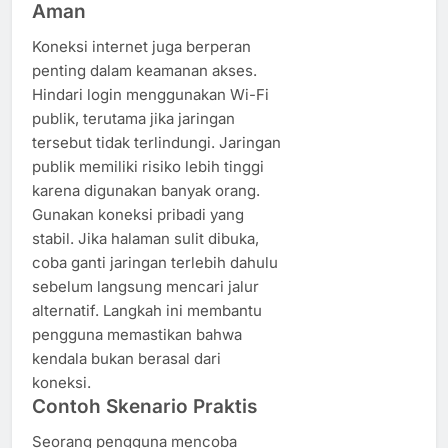
Aman
Koneksi internet juga berperan
penting dalam keamanan akses.
Hindari login menggunakan Wi-Fi
publik, terutama jika jaringan
tersebut tidak terlindungi. Jaringan
publik memiliki risiko lebih tinggi
karena digunakan banyak orang.
Gunakan koneksi pribadi yang
stabil. Jika halaman sulit dibuka,
coba ganti jaringan terlebih dahulu
sebelum langsung mencari jalur
alternatif. Langkah ini membantu
pengguna memastikan bahwa
kendala bukan berasal dari
koneksi.
Contoh Skenario Praktis
Seorang pengguna mencoba