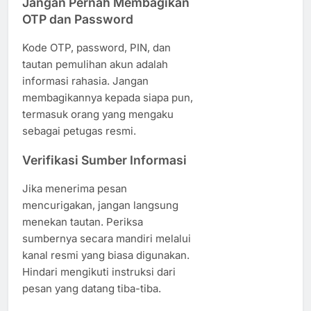
Jangan Pernah Membagikan
OTP dan Password
Kode OTP, password, PIN, dan
tautan pemulihan akun adalah
informasi rahasia. Jangan
membagikannya kepada siapa pun,
termasuk orang yang mengaku
sebagai petugas resmi.
Verifikasi Sumber Informasi
Jika menerima pesan
mencurigakan, jangan langsung
menekan tautan. Periksa
sumbernya secara mandiri melalui
kanal resmi yang biasa digunakan.
Hindari mengikuti instruksi dari
pesan yang datang tiba-tiba.