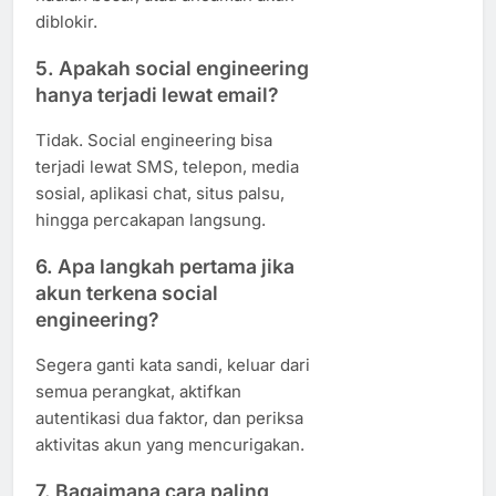
diblokir.
5. Apakah social engineering
hanya terjadi lewat email?
Tidak. Social engineering bisa
terjadi lewat SMS, telepon, media
sosial, aplikasi chat, situs palsu,
hingga percakapan langsung.
6. Apa langkah pertama jika
akun terkena social
engineering?
Segera ganti kata sandi, keluar dari
semua perangkat, aktifkan
autentikasi dua faktor, dan periksa
aktivitas akun yang mencurigakan.
7. Bagaimana cara paling