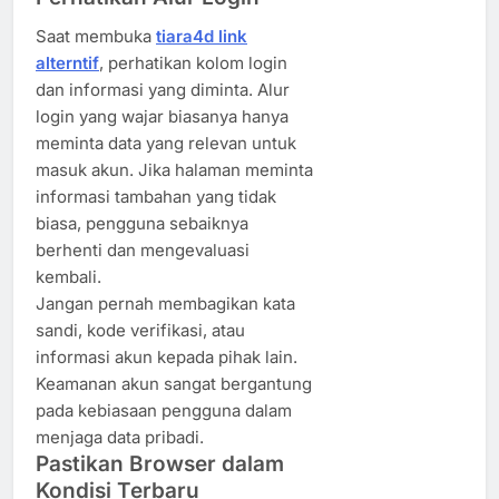
Saat membuka
tiara4d link
alterntif
, perhatikan kolom login
dan informasi yang diminta. Alur
login yang wajar biasanya hanya
meminta data yang relevan untuk
masuk akun. Jika halaman meminta
informasi tambahan yang tidak
biasa, pengguna sebaiknya
berhenti dan mengevaluasi
kembali.
Jangan pernah membagikan kata
sandi, kode verifikasi, atau
informasi akun kepada pihak lain.
Keamanan akun sangat bergantung
pada kebiasaan pengguna dalam
menjaga data pribadi.
Pastikan Browser dalam
Kondisi Terbaru