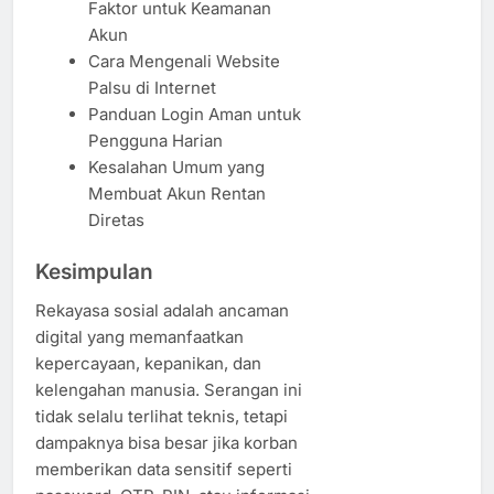
Faktor untuk Keamanan
Akun
Cara Mengenali Website
Palsu di Internet
Panduan Login Aman untuk
Pengguna Harian
Kesalahan Umum yang
Membuat Akun Rentan
Diretas
Kesimpulan
Rekayasa sosial adalah ancaman
digital yang memanfaatkan
kepercayaan, kepanikan, dan
kelengahan manusia. Serangan ini
tidak selalu terlihat teknis, tetapi
dampaknya bisa besar jika korban
memberikan data sensitif seperti