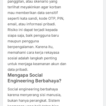
panggilan, atau skenario yang
terlihat meyakinkan agar korban
mau memberikan data sensitif
seperti kata sandi, kode OTP, PIN,
email, atau informasi pribadi.
Risiko ini dapat terjadi kepada
siapa saja, baik pengguna baru
maupun pengguna
berpengalaman. Karena itu,
memahami cara kerja rekayasa
sosial adalah langkah penting
untuk menjaga keamanan akun dan
data pribadi.
Mengapa Social
Engineering Berbahaya?
Social engineering berbahaya
karena menyerang sisi manusia,
bukan hanya perangkat. Sistem