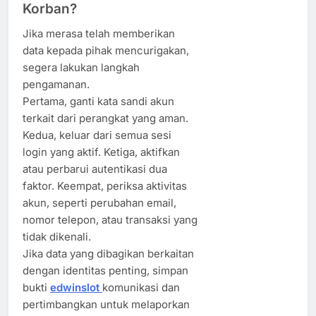
Korban?
Jika merasa telah memberikan
data kepada pihak mencurigakan,
segera lakukan langkah
pengamanan.
Pertama, ganti kata sandi akun
terkait dari perangkat yang aman.
Kedua, keluar dari semua sesi
login yang aktif. Ketiga, aktifkan
atau perbarui autentikasi dua
faktor. Keempat, periksa aktivitas
akun, seperti perubahan email,
nomor telepon, atau transaksi yang
tidak dikenali.
Jika data yang dibagikan berkaitan
dengan identitas penting, simpan
bukti
edwinslot
komunikasi dan
pertimbangkan untuk melaporkan