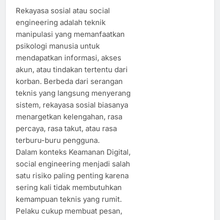
Rekayasa sosial atau social
engineering adalah teknik
manipulasi yang memanfaatkan
psikologi manusia untuk
mendapatkan informasi, akses
akun, atau tindakan tertentu dari
korban. Berbeda dari serangan
teknis yang langsung menyerang
sistem, rekayasa sosial biasanya
menargetkan kelengahan, rasa
percaya, rasa takut, atau rasa
terburu-buru pengguna.
Dalam konteks Keamanan Digital,
social engineering menjadi salah
satu risiko paling penting karena
sering kali tidak membutuhkan
kemampuan teknis yang rumit.
Pelaku cukup membuat pesan,