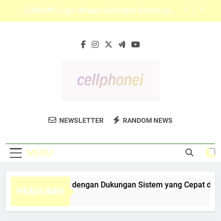
Skip
Login KAYA787 dengan Dukungan Sistem yang
to
Cepat dan Terarah di Berbagai Perangkat
content
Panduan Mengaktifkan JavaScript agar KAYA787
Login Berjalan Lancar dan Responsif
EDWINSLOT Login dengan Dukungan Sistem yang
Cepat dan Terarah
LEBAH4D Login dengan Dukungan Sistem yang
Cepat dan Terarah di Berbagai Perangkat
Login KAYA787 dengan Dukungan Sistem yang
Cepat dan Terarah di Berbagai Perangkat
Cell Phone I
Dapatkan Tips Dan Ulasan Produk Ponsel
Panduan Mengaktifkan JavaScript agar KAYA787
NEWSLETTER
RANDOM NEWS
Login Berjalan Lancar dan Responsif
Terbaik Di Cell Phone I. Panduan Untuk
Pembelian Ponsel Cerdas.
MENU
WINSLOT Login dengan Dukungan Sistem yang Cepat dan Ter
HEADLINES
Weeks Ago