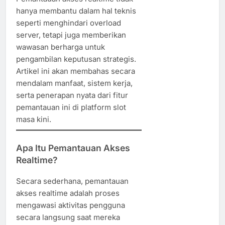
hanya membantu dalam hal teknis
seperti menghindari overload
server, tetapi juga memberikan
wawasan berharga untuk
pengambilan keputusan strategis.
Artikel ini akan membahas secara
mendalam manfaat, sistem kerja,
serta penerapan nyata dari fitur
pemantauan ini di platform slot
masa kini.
Apa Itu Pemantauan Akses
Realtime?
Secara sederhana, pemantauan
akses realtime adalah proses
mengawasi aktivitas pengguna
secara langsung saat mereka