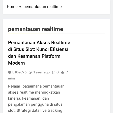
Home
pemantauan realtime
pemantauan realtime
Pemantauan Akses Realtime
di Situs Slot: Kunci Efisiensi
dan Keamanan Platform
Modern
b10ec95
1 year ago
0
7
mins
Pelajari bagaimana pemantauan
akses realtime meningkatkan
kinerja, keamanan, dan
pengalaman pengguna di situs
slot. Strategi data live tracking