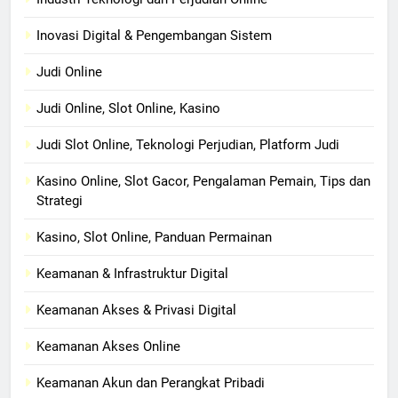
Inovasi Digital & Pengembangan Sistem
Judi Online
Judi Online, Slot Online, Kasino
Judi Slot Online, Teknologi Perjudian, Platform Judi
Kasino Online, Slot Gacor, Pengalaman Pemain, Tips dan
Strategi
Kasino, Slot Online, Panduan Permainan
Keamanan & Infrastruktur Digital
Keamanan Akses & Privasi Digital
Keamanan Akses Online
Keamanan Akun dan Perangkat Pribadi