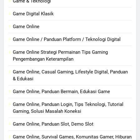
Game & Teknologi
Game Digital Klasik
Game Online
Game Online / Panduan Platform / Teknologi Digital
Game Online Strategi Permainan Tips Gaming
Pengembangan Keterampilan
Game Online, Casual Gaming, Lifestyle Digital, Panduan
& Edukasi
Game Online, Panduan Bermain, Edukasi Game
Game Online, Panduan Login, Tips Teknologi, Tutorial
Gaming, Solusi Masalah Koneksi
Game Online, Panduan Slot, Demo Slot
Game Online, Survival Games, Komunitas Gamer, Hiburan