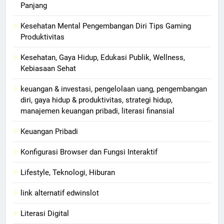
Panjang
Kesehatan Mental Pengembangan Diri Tips Gaming
Produktivitas
Kesehatan, Gaya Hidup, Edukasi Publik, Wellness,
Kebiasaan Sehat
keuangan & investasi, pengelolaan uang, pengembangan
diri, gaya hidup & produktivitas, strategi hidup,
manajemen keuangan pribadi, literasi finansial
Keuangan Pribadi
Konfigurasi Browser dan Fungsi Interaktif
Lifestyle, Teknologi, Hiburan
link alternatif edwinslot
Literasi Digital