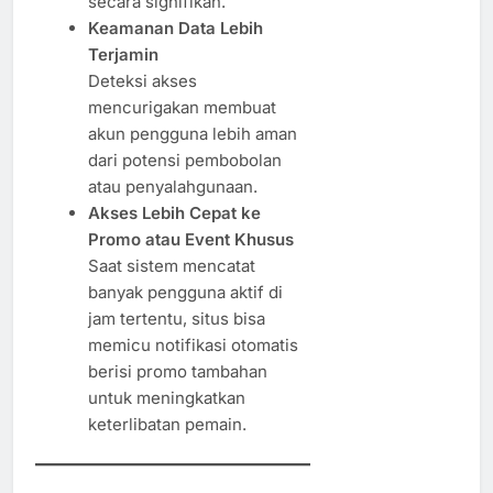
secara signifikan.
Keamanan Data Lebih
Terjamin
Deteksi akses
mencurigakan membuat
akun pengguna lebih aman
dari potensi pembobolan
atau penyalahgunaan.
Akses Lebih Cepat ke
Promo atau Event Khusus
Saat sistem mencatat
banyak pengguna aktif di
jam tertentu, situs bisa
memicu notifikasi otomatis
berisi promo tambahan
untuk meningkatkan
keterlibatan pemain.