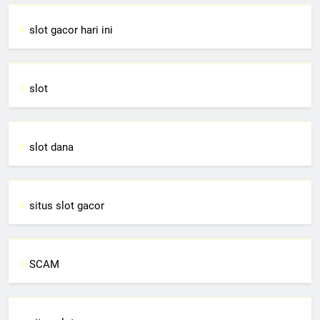
slot gacor hari ini
slot
slot dana
situs slot gacor
SCAM