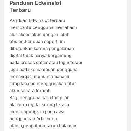
Panduan Edwinslot
Terbaru
Panduan Edwinslot terbaru
membantu pengguna memahami
alur akses akun dengan lebih
efisien.Panduan seperti ini
dibutuhkan karena pengalaman
digital tidak hanya bergantung
pada proses daftar atau login,tetapi
juga pada kemampuan pengguna
menavigasi menu,memahami
tampilan,dan menggunakan fitur
akun secara terarah.
Bagi pengguna baru,tampilan
platform digital sering terasa
membingungkan pada awal
penggunaan.Ada menu
utama,pengaturan akun,halaman