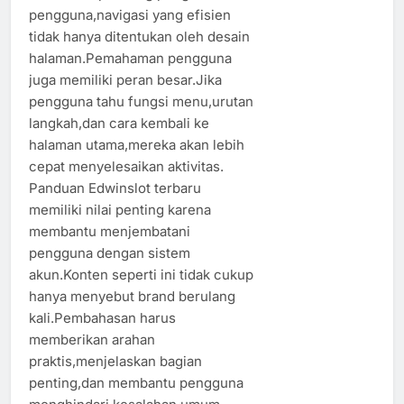
pengguna,navigasi yang efisien
tidak hanya ditentukan oleh desain
halaman.Pemahaman pengguna
juga memiliki peran besar.Jika
pengguna tahu fungsi menu,urutan
langkah,dan cara kembali ke
halaman utama,mereka akan lebih
cepat menyelesaikan aktivitas.
Panduan Edwinslot terbaru
memiliki nilai penting karena
membantu menjembatani
pengguna dengan sistem
akun.Konten seperti ini tidak cukup
hanya menyebut brand berulang
kali.Pembahasan harus
memberikan arahan
praktis,menjelaskan bagian
penting,dan membantu pengguna