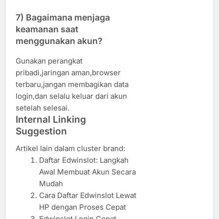
7) Bagaimana menjaga
keamanan saat
menggunakan akun?
Gunakan perangkat
pribadi,jaringan aman,browser
terbaru,jangan membagikan data
login,dan selalu keluar dari akun
setelah selesai.
Internal Linking
Suggestion
Artikel lain dalam cluster brand:
Daftar Edwinslot: Langkah
Awal Membuat Akun Secara
Mudah
Cara Daftar Edwinslot Lewat
HP dengan Proses Cepat
Edwinslot Login Cepat