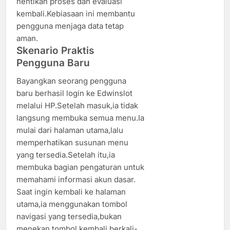
hentikan proses dan evaluasi
kembali.Kebiasaan ini membantu
pengguna menjaga data tetap
aman.
Skenario Praktis
Pengguna Baru
Bayangkan seorang pengguna
baru berhasil login ke Edwinslot
melalui HP.Setelah masuk,ia tidak
langsung membuka semua menu.Ia
mulai dari halaman utama,lalu
memperhatikan susunan menu
yang tersedia.Setelah itu,ia
membuka bagian pengaturan untuk
memahami informasi akun dasar.
Saat ingin kembali ke halaman
utama,ia menggunakan tombol
navigasi yang tersedia,bukan
menekan tombol kembali berkali-