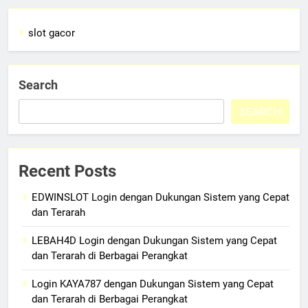
slot gacor
Search
SEARCH
Recent Posts
EDWINSLOT Login dengan Dukungan Sistem yang Cepat
dan Terarah
LEBAH4D Login dengan Dukungan Sistem yang Cepat
dan Terarah di Berbagai Perangkat
Login KAYA787 dengan Dukungan Sistem yang Cepat
dan Terarah di Berbagai Perangkat