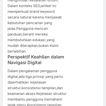
menghindari kesalahan umum.
Dalam konteks SEO,artikel ini
memperkuat brand keyword
secara natural karena menjawab
kebutuhan pencarian yang
jelas.Pengguna mencari
panduan,berarti mereka
membutuhkan edukasi yang
mudah diterapkan,bukan klaim
berlebihan.
Perspektif Keahlian dalam
Navigasi Digital
Dalam pengalaman pengguna
digital,ada tiga prinsip yang perlu
diperhatikan: kejelasan
struktur,konsistensi tampilan,dan
keamanan akses.Kejelasan struktur
membantu pengguna memahami
letak menu.Konsistensi tampilan