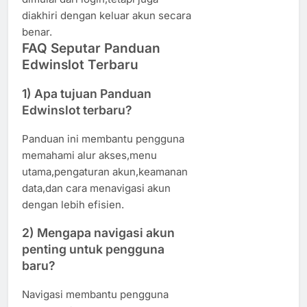
diakhiri dengan keluar akun secara
benar.
FAQ Seputar Panduan
Edwinslot Terbaru
1) Apa tujuan Panduan
Edwinslot terbaru?
Panduan ini membantu pengguna
memahami alur akses,menu
utama,pengaturan akun,keamanan
data,dan cara menavigasi akun
dengan lebih efisien.
2) Mengapa navigasi akun
penting untuk pengguna
baru?
Navigasi membantu pengguna