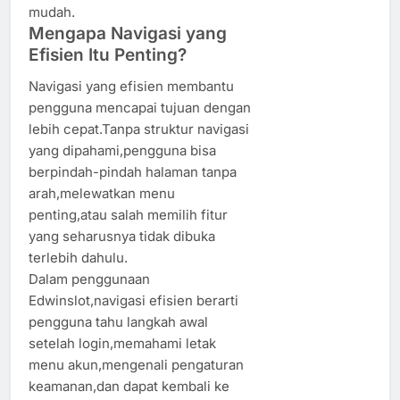
mudah.
Mengapa Navigasi yang
Efisien Itu Penting?
Navigasi yang efisien membantu
pengguna mencapai tujuan dengan
lebih cepat.Tanpa struktur navigasi
yang dipahami,pengguna bisa
berpindah-pindah halaman tanpa
arah,melewatkan menu
penting,atau salah memilih fitur
yang seharusnya tidak dibuka
terlebih dahulu.
Dalam penggunaan
Edwinslot,navigasi efisien berarti
pengguna tahu langkah awal
setelah login,memahami letak
menu akun,mengenali pengaturan
keamanan,dan dapat kembali ke