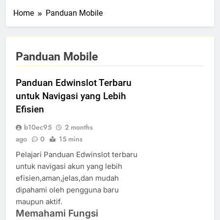
Home
Panduan Mobile
Panduan Mobile
Panduan Edwinslot Terbaru
untuk Navigasi yang Lebih
Efisien
b10ec95
2 months
ago
0
15 mins
Pelajari Panduan Edwinslot terbaru
untuk navigasi akun yang lebih
efisien,aman,jelas,dan mudah
dipahami oleh pengguna baru
maupun aktif.
Memahami Fungsi