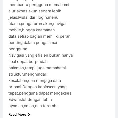
membantu pengguna memahami
alur akses akun secara lebih
jelas.Mulai dari login,menu
utama,pengaturan akun,navigasi
mobile,hingga keamanan
data,setiap bagian memiliki peran
penting dalam pengalaman
pengguna.
Navigasi yang efisien bukan hanya
soal cepat berpindah
halaman,tetapi juga memahami
struktur,menghindari
kesalahan,dan menjaga data
pribadi.Dengan kebiasaan yang
tepat,pengguna dapat mengakses
Edwinslot dengan lebih
nyaman,aman,dan terarah.
Read More