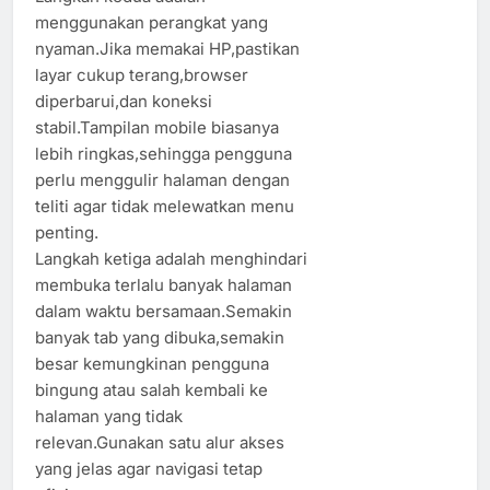
menggunakan perangkat yang
nyaman.Jika memakai HP,pastikan
layar cukup terang,browser
diperbarui,dan koneksi
stabil.Tampilan mobile biasanya
lebih ringkas,sehingga pengguna
perlu menggulir halaman dengan
teliti agar tidak melewatkan menu
penting.
Langkah ketiga adalah menghindari
membuka terlalu banyak halaman
dalam waktu bersamaan.Semakin
banyak tab yang dibuka,semakin
besar kemungkinan pengguna
bingung atau salah kembali ke
halaman yang tidak
relevan.Gunakan satu alur akses
yang jelas agar navigasi tetap