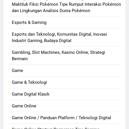
Makhluk Fiksi Pokémon Tipe Rumput Interaksi Pokémon
dan Lingkungan Analisis Dunia Pokémon
Esports & Gaming
Esports dan Teknologi, Komunitas Digital, Inovasi
Industri Gaming, Budaya Digital
Gambling, Slot Machines, Kasino Online, Strategi
Bermain
Game
Game & Teknologi
Game Digital Klasik
Game Online
Game Online / Panduan Platform / Teknologi Digital