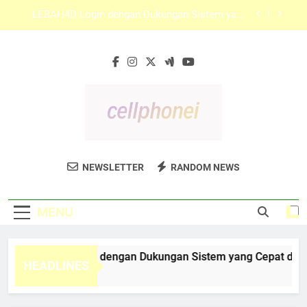
Skip
Login KAYA787 dengan Dukungan Sistem yang
to
Cepat dan Terarah di Berbagai Perangkat
content
Panduan Mengaktifkan JavaScript agar KAYA787
Login Berjalan Lancar dan Responsif
EDWINSLOT Login dengan Dukungan Sistem yang
Cepat dan Terarah
LEBAH4D Login dengan Dukungan Sistem yang
Cepat dan Terarah di Berbagai Perangkat
Login KAYA787 dengan Dukungan Sistem yang
Cepat dan Terarah di Berbagai Perangkat
Cell Phone I
Dapatkan Tips Dan Ulasan Produk Ponsel
Panduan Mengaktifkan JavaScript agar KAYA787
NEWSLETTER
RANDOM NEWS
Login Berjalan Lancar dan Responsif
Terbaik Di Cell Phone I. Panduan Untuk
Pembelian Ponsel Cerdas.
MENU
WINSLOT Login dengan Dukungan Sistem yang Cepat dan Ter
HEADLINES
eeks Ago