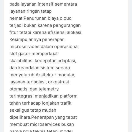
pada layanan intensif sementara
layanan ringan tetap
hemat.Penurunan biaya cloud
terjadi bukan karena pengurangan
fitur tetapi karena efisiensi alokasi.
Kesimpulannya penerapan
microservices dalam operasional
slot gacor memperkuat
skalabilitas, kecepatan adaptasi,
dan keandalan sistem secara
menyeluruh.Arsitektur modular,
layanan terisolasi, orkestrasi
otomatis, dan telemetry
terintegrasi menjadikan platform
tahan terhadap lonjakan trafik
sekaligus tetap mudah
dipelihara.Penerapan yang tepat
membuat microservices bukan
hanya pola teknis tetapi model