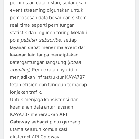
permintaan data instan, sedangkan
event streaming digunakan untuk
pemrosesan data besar dan sistem
real-time seperti perhitungan
statistik dan log monitoring.Melalui
pola
publish-subscribe
, setiap
layanan dapat menerima event dari
layanan lain tanpa menciptakan
ketergantungan langsung (
loose
coupling
).Pendekatan hybrid ini
menjadikan infrastruktur KAYA787
tetap efisien dan tangguh terhadap
lonjakan trafik.
Untuk menjaga konsistensi dan
keamanan data antar layanan,
KAYA787 menerapkan
API
Gateway
sebagai pintu gerbang
utama seluruh komunikasi
eksternal.API Gateway