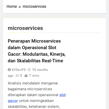
Home
microservices
microservices
Penerapan Microservices
dalam Operasional Slot
Gacor: Modularitas, Kinerja,
dan Skalabilitas Real-Time
b10ec95
10 months
ago
0
7 mins
Analisis mendalam mengenai
bagaimana microservices
diterapkan dalam operasional
slot
gacor
untuk meningkatkan
skalabilitas, ketahanan sistem,