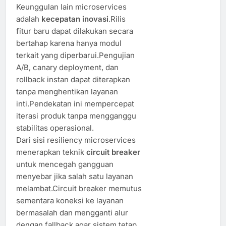
Keunggulan lain microservices
adalah
kecepatan inovasi
.Rilis
fitur baru dapat dilakukan secara
bertahap karena hanya modul
terkait yang diperbarui.Pengujian
A/B, canary deployment, dan
rollback instan dapat diterapkan
tanpa menghentikan layanan
inti.Pendekatan ini mempercepat
iterasi produk tanpa mengganggu
stabilitas operasional.
Dari sisi resiliency microservices
menerapkan teknik
circuit breaker
untuk mencegah gangguan
menyebar jika salah satu layanan
melambat.Circuit breaker memutus
sementara koneksi ke layanan
bermasalah dan mengganti alur
dengan fallback agar sistem tetap