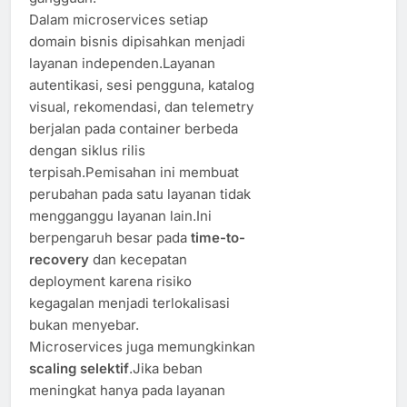
Dalam microservices setiap
domain bisnis dipisahkan menjadi
layanan independen.Layanan
autentikasi, sesi pengguna, katalog
visual, rekomendasi, dan telemetry
berjalan pada container berbeda
dengan siklus rilis
terpisah.Pemisahan ini membuat
perubahan pada satu layanan tidak
mengganggu layanan lain.Ini
berpengaruh besar pada
time-to-
recovery
dan kecepatan
deployment karena risiko
kegagalan menjadi terlokalisasi
bukan menyebar.
Microservices juga memungkinkan
scaling selektif
.Jika beban
meningkat hanya pada layanan