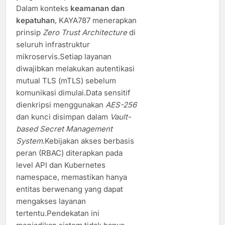
Dalam konteks
keamanan dan
kepatuhan
, KAYA787 menerapkan
prinsip
Zero Trust Architecture
di
seluruh infrastruktur
mikroservis.Setiap layanan
diwajibkan melakukan autentikasi
mutual TLS (mTLS) sebelum
komunikasi dimulai.Data sensitif
dienkripsi menggunakan
AES-256
dan kunci disimpan dalam
Vault-
based Secret Management
System
.Kebijakan akses berbasis
peran (RBAC) diterapkan pada
level API dan Kubernetes
namespace, memastikan hanya
entitas berwenang yang dapat
mengakses layanan
tertentu.Pendekatan ini