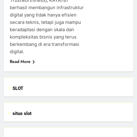
Trustworthiness)
, KAYA787
berhasil membangun infrastruktur
digital yang tidak hanya efisien
secara teknis, tetapi juga mampu
beradaptasi dengan skala dan
kompleksitas bisnis yang terus
berkembang di era transformasi
digital.
Read More
SLOT
situs slot