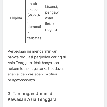
untuk
Lisensi,
ekspor
pengaw
(POGOs
Filipina
asan
),
lintas
domesti
negara
k
terbatas
Perbedaan ini mencerminkan
bahwa regulasi perjudian daring di
Asia Tenggara tidak hanya soal
hukum tetapi juga terkait budaya,
agama, dan kesiapan institusi
pengawasannya.
3. Tantangan Umum di
Kawasan Asia Tenggara