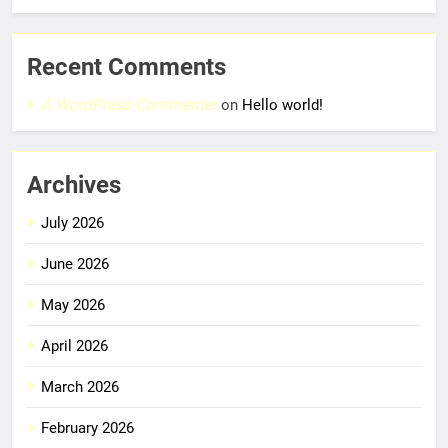
Recent Comments
A WordPress Commenter
on
Hello world!
Archives
July 2026
June 2026
May 2026
April 2026
March 2026
February 2026