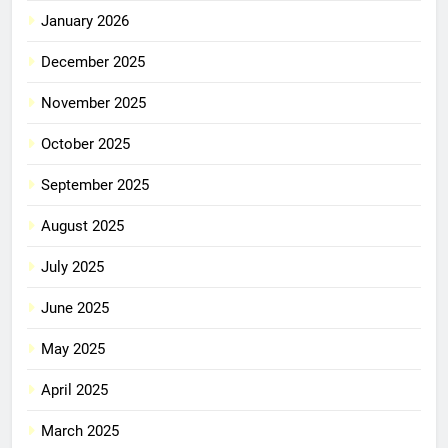
January 2026
December 2025
November 2025
October 2025
September 2025
August 2025
July 2025
June 2025
May 2025
April 2025
March 2025