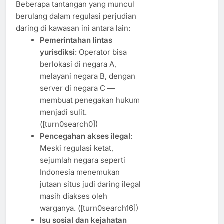
Beberapa tantangan yang muncul
berulang dalam regulasi perjudian
daring di kawasan ini antara lain:
Pemerintahan lintas
yurisdiksi
: Operator bisa
berlokasi di negara A,
melayani negara B, dengan
server di negara C —
membuat penegakan hukum
menjadi sulit.
([turn0search0])
Pencegahan akses ilegal
:
Meski regulasi ketat,
sejumlah negara seperti
Indonesia menemukan
jutaan situs judi daring ilegal
masih diakses oleh
warganya. ([turn0search16])
Isu sosial dan kejahatan