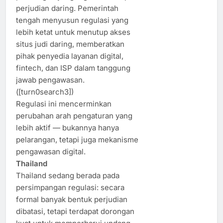
perjudian daring. Pemerintah
tengah menyusun regulasi yang
lebih ketat untuk menutup akses
situs judi daring, memberatkan
pihak penyedia layanan digital,
fintech, dan ISP dalam tanggung
jawab pengawasan.
([turn0search3])
Regulasi ini mencerminkan
perubahan arah pengaturan yang
lebih aktif — bukannya hanya
pelarangan, tetapi juga mekanisme
pengawasan digital.
Thailand
Thailand sedang berada pada
persimpangan regulasi: secara
formal banyak bentuk perjudian
dibatasi, tetapi terdapat dorongan