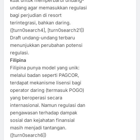
kuat untuk memperbarui undang-
undang agar memasukkan regulasi
bagi perjudian di resort
terintegrasi, bahkan daring.
([turn0search4], [turn0search21])
Draft undang-undang terbaru
menunjukkan perubahan potensi
regulasi.
Filipina
Filipina punya model yang unik:
melalui badan seperti PAGCOR,
terdapat mekanisme lisensi bagi
operator daring (termasuk POGO)
yang beroperasi secara
internasional. Namun regulasi dan
pengawasan terhadap dampak
sosial dan kejahatan finansial
masih menjadi tantangan.
([turn0search6])