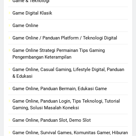
Game & Teknologi
Game Digital Klasik
Game Online
Game Online / Panduan Platform / Teknologi Digital
Game Online Strategi Permainan Tips Gaming
Pengembangan Keterampilan
Game Online, Casual Gaming, Lifestyle Digital, Panduan
& Edukasi
Game Online, Panduan Bermain, Edukasi Game
Game Online, Panduan Login, Tips Teknologi, Tutorial
Gaming, Solusi Masalah Koneksi
Game Online, Panduan Slot, Demo Slot
Game Online, Survival Games, Komunitas Gamer, Hiburan