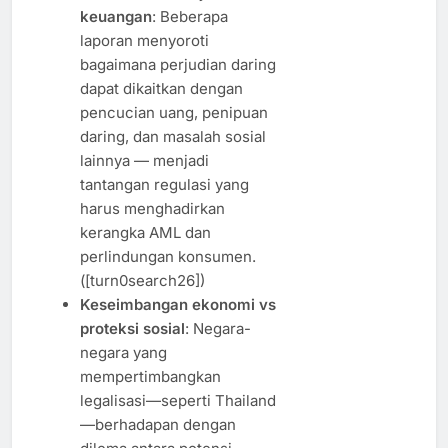
keuangan
: Beberapa
laporan menyoroti
bagaimana perjudian daring
dapat dikaitkan dengan
pencucian uang, penipuan
daring, dan masalah sosial
lainnya — menjadi
tantangan regulasi yang
harus menghadirkan
kerangka AML dan
perlindungan konsumen.
([turn0search26])
Keseimbangan ekonomi vs
proteksi sosial
: Negara-
negara yang
mempertimbangkan
legalisasi—seperti Thailand
—berhadapan dengan