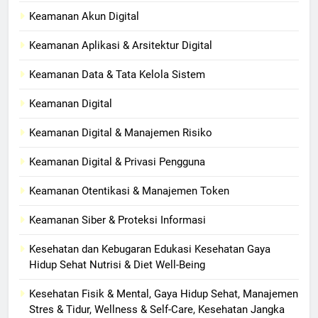
Keamanan Akun Digital
Keamanan Aplikasi & Arsitektur Digital
Keamanan Data & Tata Kelola Sistem
Keamanan Digital
Keamanan Digital & Manajemen Risiko
Keamanan Digital & Privasi Pengguna
Keamanan Otentikasi & Manajemen Token
Keamanan Siber & Proteksi Informasi
Kesehatan dan Kebugaran Edukasi Kesehatan Gaya
Hidup Sehat Nutrisi & Diet Well-Being
Kesehatan Fisik & Mental, Gaya Hidup Sehat, Manajemen
Stres & Tidur, Wellness & Self-Care, Kesehatan Jangka