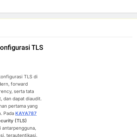
Konfigurasi TLS
onfigurasi TLS di
dern, forward
ency, serta tata
 dan dapat diaudit.
anan pertama yang
n. Pada
KAYA787
curity (TLS)
i antarpengguna,
si, terautentikasi,