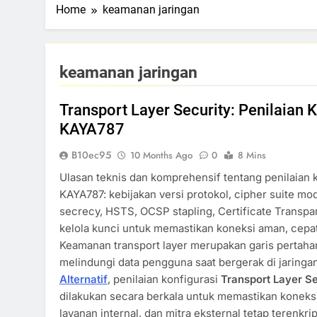
Home
keamanan jaringan
keamanan jaringan
Transport Layer Security: Penilaian 
KAYA787
B10ec95
10 Months Ago
0
8 Mins
Ulasan teknis dan komprehensif tentang penilaian k
KAYA787: kebijakan versi protokol, cipher suite mo
secrecy, HSTS, OCSP stapling, Certificate Transpar
kelola kunci untuk memastikan koneksi aman, cepat,
Keamanan transport layer merupakan garis pertah
melindungi data pengguna saat bergerak di jaringa
Alternatif
, penilaian konfigurasi
Transport Layer Se
dilakukan secara berkala untuk memastikan koneks
layanan internal, dan mitra eksternal tetap terenkrip