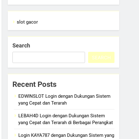
slot gacor
Search
SEARCH
Recent Posts
EDWINSLOT Login dengan Dukungan Sistem
yang Cepat dan Terarah
LEBAH4D Login dengan Dukungan Sistem
yang Cepat dan Terarah di Berbagai Perangkat
Login KAYA787 dengan Dukungan Sistem yang