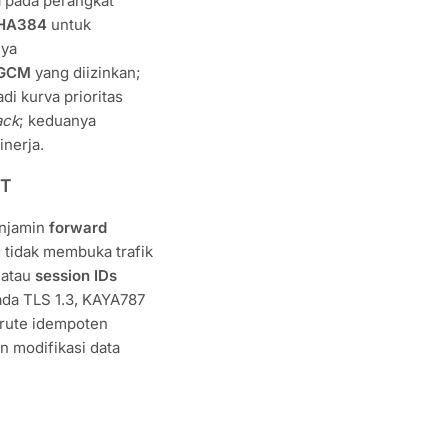
 pada perangkat
HA384
untuk
nya
_GCM
yang diizinkan;
di kurva prioritas
ack
; keduanya
nerja.
TT
njamin
forward
 tidak membuka trafik
atau
session IDs
da TLS 1.3, KAYA787
 rute idempoten
n modifikasi data