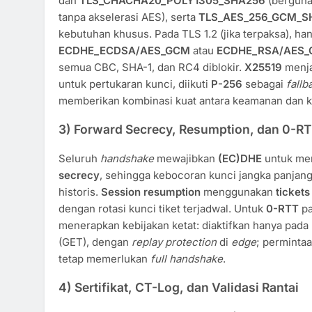
dan
TLS_CHACHA20_POLY1305_SHA256
(berguna
tanpa akselerasi AES), serta
TLS_AES_256_GCM_S
kebutuhan khusus. Pada TLS 1.2 (jika terpaksa), ha
ECDHE_ECDSA/AES_GCM
atau
ECDHE_RSA/AES
semua CBC, SHA-1, dan RC4 diblokir.
X25519
menja
untuk pertukaran kunci, diikuti
P-256
sebagai
fallb
memberikan kombinasi kuat antara keamanan dan ki
3) Forward Secrecy, Resumption, dan 0-R
Seluruh
handshake
mewajibkan
(EC)DHE
untuk me
secrecy
, sehingga kebocoran kunci jangka panjang
historis.
Session resumption
menggunakan
tickets
dengan rotasi kunci tiket terjadwal. Untuk
0-RTT
pa
menerapkan kebijakan ketat: diaktifkan hanya pada
(GET), dengan
replay protection
di
edge
; permintaa
tetap memerlukan
full handshake
.
4) Sertifikat, CT-Log, dan Validasi Rantai