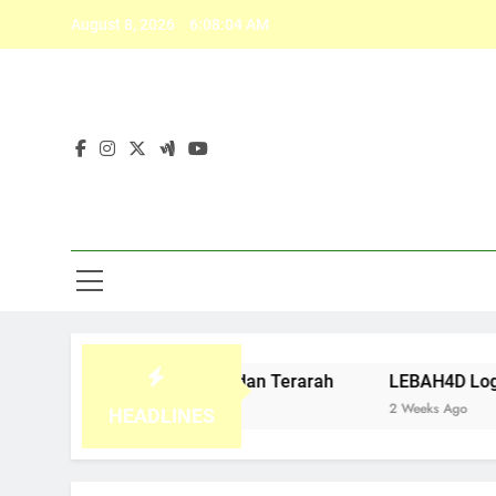
Skip
August 8, 2026
6:08:05 AM
to
content
Cel
Dapatkan T
tem yang Cepat dan Terarah
LEBAH4D Login dengan Du
2 Weeks Ago
HEADLINES