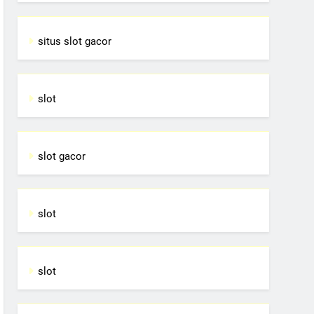
situs slot gacor
slot
slot gacor
slot
slot