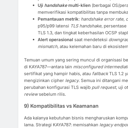
Uji
handshake
multi-klien
(berbagai OS/per
memverifikasi kompatibilitas tanpa membuk
Pemantauan metrik
:
handshake error rate
,
c
p95/p99 latensi
TLS handshake
, persentase
TLS 1.3, dan tingkat keberhasilan OCSP stapl
Alert operasional
saat mendeteksi
downgrad
mismatch
, atau kelemahan baru di ekosistem
Temuan umum yang sering muncul di organisasi be
di KAYA787—antara lain
misconfigured intermediat
sertifikat yang hampir habis, atau
fallback
TLS 1.2 y
mengizinkan cipher
legacy
. Semua ini ditangani me
perubahan konfigurasi TLS wajib
pull request
, uji 
review
sebelum rilis.
9) Kompatibilitas vs Keamanan
Ada kalanya kebutuhan bisnis mengharuskan kompat
lama. Strategi KAYA787: memisahkan
legacy endpoi