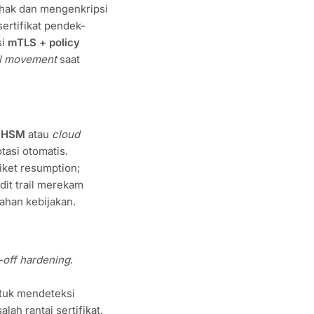
hak dan mengenkripsi
sertifikat pendek-
si
mTLS + policy
al movement
saat
n
HSM
atau
cloud
tasi otomatis.
iket resumption;
udit trail merekam
ahan kebijakan.
off hardening
.
ntuk mendeteksi
lah rantai sertifikat.