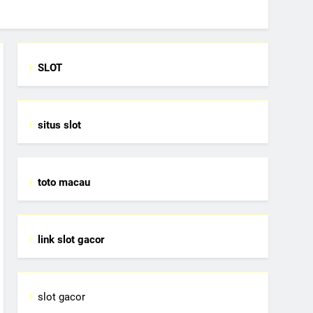
SLOT
situs slot
toto macau
link slot gacor
slot gacor