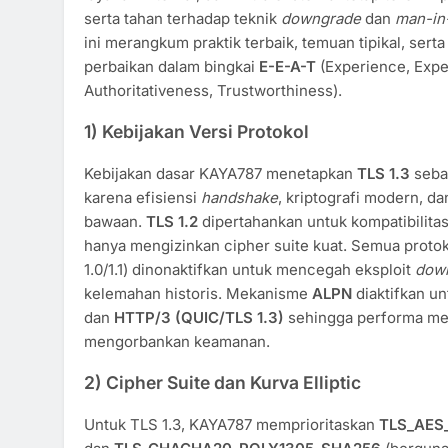
serta tahan terhadap teknik
downgrade
dan
man-in
ini merangkum praktik terbaik, temuan tipikal, ser
perbaikan dalam bingkai
E-E-A-T
(Experience, Expe
Authoritativeness, Trustworthiness).
1) Kebijakan Versi Protokol
Kebijakan dasar KAYA787 menetapkan
TLS 1.3
seba
karena efisiensi
handshake
, kriptografi modern, d
bawaan.
TLS 1.2
dipertahankan untuk kompatibilita
hanya mengizinkan cipher suite kuat. Semua protok
1.0/1.1) dinonaktifkan untuk mencegah eksploit
dow
kelemahan historis. Mekanisme
ALPN
diaktifkan u
dan
HTTP/3 (QUIC/TLS 1.3)
sehingga performa me
mengorbankan keamanan.
2) Cipher Suite dan Kurva Elliptic
Untuk TLS 1.3, KAYA787 memprioritaskan
TLS_AES