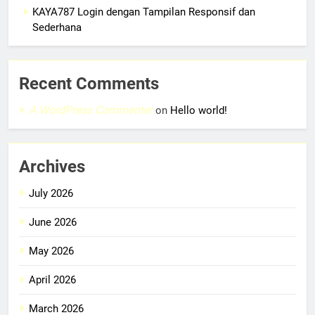
KAYA787 Login dengan Tampilan Responsif dan
Sederhana
Recent Comments
A WordPress Commenter
on
Hello world!
Archives
July 2026
June 2026
May 2026
April 2026
March 2026