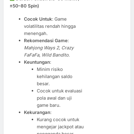
±50–80 Spin)
Cocok Untuk
: Game
volatilitas rendah hingga
menengah.
Rekomendasi Game
:
Mahjong Ways 2
,
Crazy
FaFaFa
,
Wild Bandito
.
Keuntungan
:
Minim risiko
kehilangan saldo
besar.
Cocok untuk evaluasi
pola awal dan uji
game baru.
Kekurangan
:
Kurang cocok untuk
mengejar jackpot atau
pengganda besar.