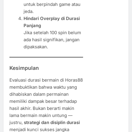
untuk berpindah game atau
jeda.
Hindari Overplay di Durasi
Panjang
Jika setelah 100 spin belum
ada hasil signifikan, jangan
dipaksakan.
Kesimpulan
Evaluasi durasi bermain di Horas88
membuktikan bahwa waktu yang
dihabiskan dalam permainan
memiliki dampak besar terhadap
hasil akhir. Bukan berarti makin
lama bermain makin untung —
justru,
strategi dan disiplin durasi
menjadi kunci sukses jangka