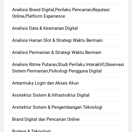
Analisis Brand Digital,Perilaku Pencarian,Reputasi
Online,Platform Experience
Analisis Data & Keamanan Digital
Analisis Harian Slot & Strategi Waktu Bermain
Analisis Permainan & Strategi Waktu Bermain
Analisis Ritme Putaran,Studi Perilaku Interaktif,Observasi
Sistem Permainan,Psikologi Pengguna Digital
Antarmuka Login dan Akses Akun
Arsitektur Sistem & Infrastruktur Digital
Arsitektur Sistem & Pengembangan Teknologi
Brand Digital dan Pencarian Online
Budaya & Teknologi