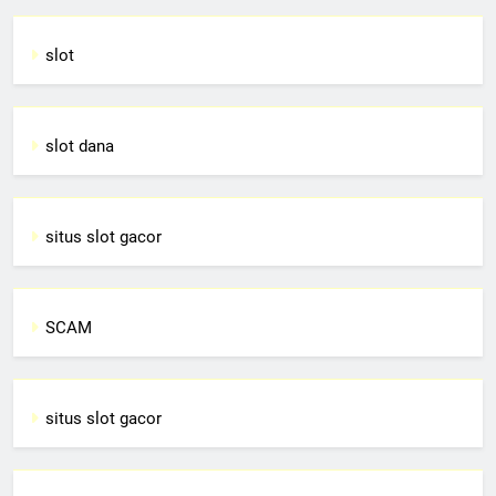
slot
slot dana
situs slot gacor
SCAM
situs slot gacor