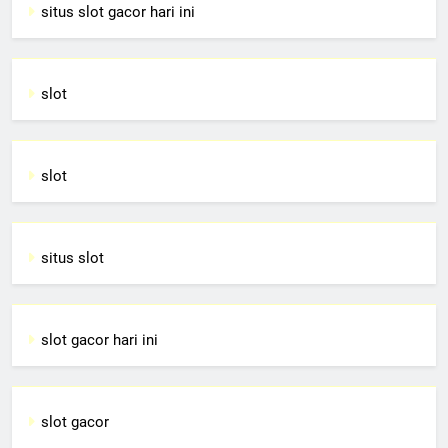
situs slot gacor hari ini
slot
slot
situs slot
slot gacor hari ini
slot gacor