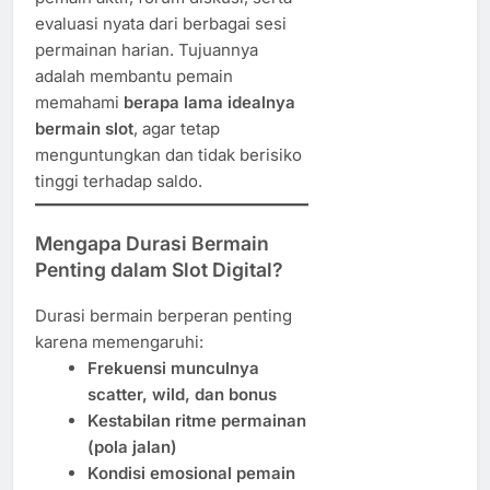
evaluasi nyata dari berbagai sesi
permainan harian. Tujuannya
adalah membantu pemain
memahami
berapa lama idealnya
bermain slot
, agar tetap
menguntungkan dan tidak berisiko
tinggi terhadap saldo.
Mengapa Durasi Bermain
Penting dalam Slot Digital?
Durasi bermain berperan penting
karena memengaruhi:
Frekuensi munculnya
scatter, wild, dan bonus
Kestabilan ritme permainan
(pola jalan)
Kondisi emosional pemain