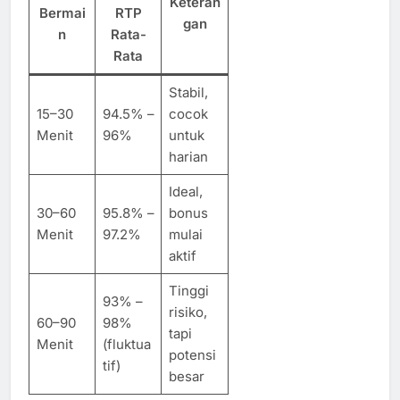
Keteran
Bermai
RTP
gan
n
Rata-
Rata
Stabil,
15–30
94.5% –
cocok
Menit
96%
untuk
harian
Ideal,
30–60
95.8% –
bonus
Menit
97.2%
mulai
aktif
Tinggi
93% –
risiko,
60–90
98%
tapi
Menit
(fluktua
potensi
tif)
besar