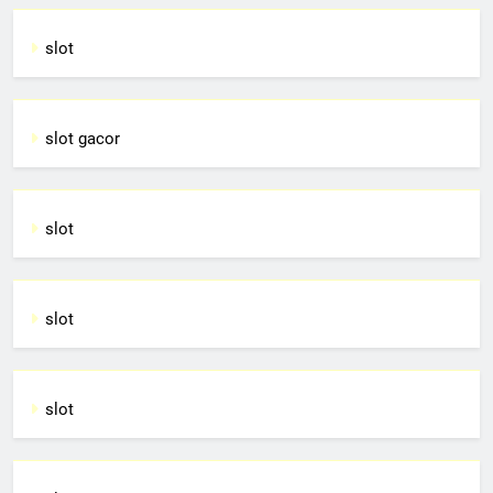
slot
slot gacor
slot
slot
slot