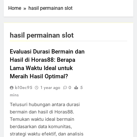
Home
hasil permainan slot
hasil permainan slot
Evaluasi Durasi Bermain dan
Hasil di Horas88: Berapa
Lama Waktu Ideal untuk
Meraih Hasil Optimal?
b10ec95
1 year ago
0
5
mins
Telusuri hubungan antara durasi
bermain dan hasil di Horas88.
Temukan waktu ideal bermain
berdasarkan data komunitas,
strategi waktu efektif, dan analisis