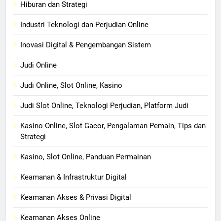
Hiburan dan Strategi
Industri Teknologi dan Perjudian Online
Inovasi Digital & Pengembangan Sistem
Judi Online
Judi Online, Slot Online, Kasino
Judi Slot Online, Teknologi Perjudian, Platform Judi
Kasino Online, Slot Gacor, Pengalaman Pemain, Tips dan
Strategi
Kasino, Slot Online, Panduan Permainan
Keamanan & Infrastruktur Digital
Keamanan Akses & Privasi Digital
Keamanan Akses Online