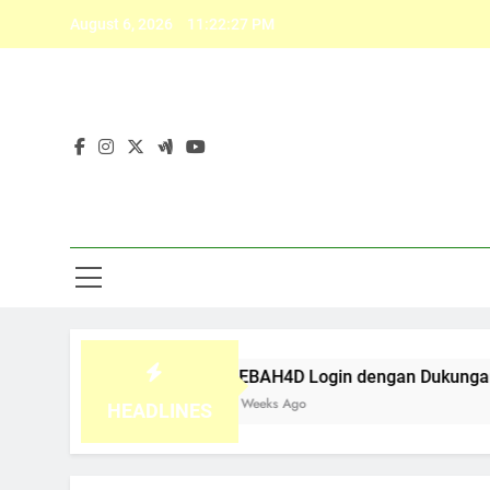
Skip
August 6, 2026
11:22:27 PM
to
content
Cel
Dapatkan T
n Terarah
LEBAH4D Login dengan Dukungan Sistem yang
2 Weeks Ago
HEADLINES