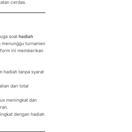
atan cerdas.
juga soal
hadiah
rlu menunggu turnamen
tform ini memberikan
m hadiah tanpa syarat
ian dari total
rus meningkat dan
ran.
ingkat dengan hadiah