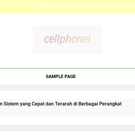
Login KAYA787 dengan Dukungan Sistem yang Cep
Panduan Mengaktifkan JavaScript agar KAYA787
EDWINSLOT Login dengan Duk
LEBAH4D Login dengan Dukungan Sistem yang Cep
l Phone I
Login KAYA787 dengan Dukungan Sistem yang Cep
ips Dan Ulasan Produk Ponsel Terbaik Di Cell Phone I. Pandu
Panduan Mengaktifkan JavaScript agar KAYA787
SAMPLE PAGE
 Cepat dan Terarah di Berbagai Perangkat
Login KAYA
2 Weeks Ago