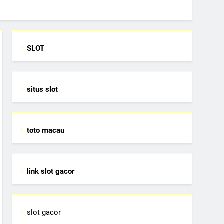
SLOT
situs slot
toto macau
link slot gacor
slot gacor