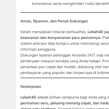
konsistensi serta menghindari risiko berlebi
Aman, Nyaman, dan Penuh Dukungan
Selain menyajikan hiburan berkualitas,
Lebah4D ju
keamanan dan kenyamanan para pemainnya
. Pla
sistem enkripsi data terbaru untuk melindungi selu
informasi pengguna.
Dukungan layanan pelanggan tersedia 24/7, siap m
pertanyaan maupun kendala yang Anda hadapi. Pro
penarikan pun cepat dan mudah, didukung oleh be
pembayaran yang populer dan terpercaya di Indone
Kesimpulan
Lebah4D
adalah pilihan sempurna bagi Anda yang
permainan seru, peluang menang cepat, dan had
dalam satu platform
. Dengan koleksi game yang me