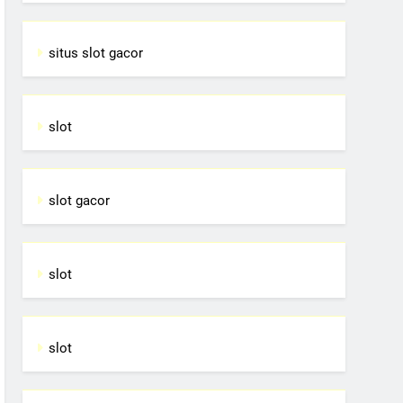
situs slot gacor
slot
slot gacor
slot
slot