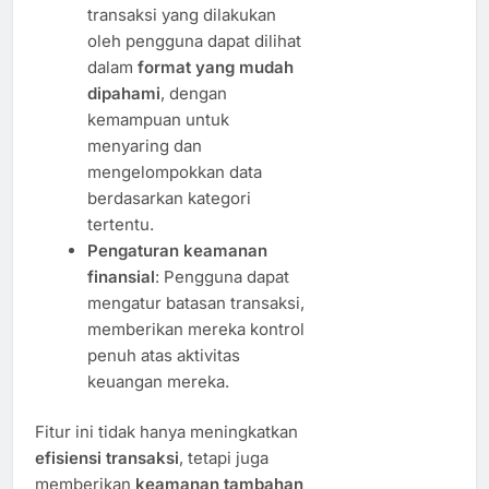
transaksi yang dilakukan
oleh pengguna dapat dilihat
dalam
format yang mudah
dipahami
, dengan
kemampuan untuk
menyaring dan
mengelompokkan data
berdasarkan kategori
tertentu.
Pengaturan keamanan
finansial
: Pengguna dapat
mengatur batasan transaksi,
memberikan mereka kontrol
penuh atas aktivitas
keuangan mereka.
Fitur ini tidak hanya meningkatkan
efisiensi transaksi
, tetapi juga
memberikan
keamanan tambahan