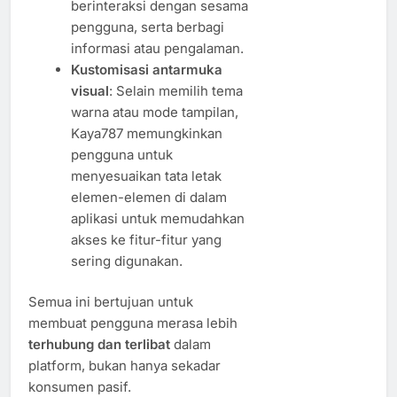
berinteraksi dengan sesama
pengguna, serta berbagi
informasi atau pengalaman.
Kustomisasi antarmuka
visual
: Selain memilih tema
warna atau mode tampilan,
Kaya787 memungkinkan
pengguna untuk
menyesuaikan tata letak
elemen-elemen di dalam
aplikasi untuk memudahkan
akses ke fitur-fitur yang
sering digunakan.
Semua ini bertujuan untuk
membuat pengguna merasa lebih
terhubung dan terlibat
dalam
platform, bukan hanya sekadar
konsumen pasif.