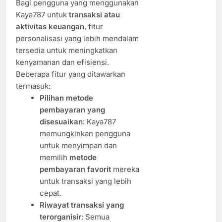
Bagi pengguna yang menggunakan
Kaya787 untuk
transaksi atau
aktivitas keuangan
, fitur
personalisasi yang lebih mendalam
tersedia untuk meningkatkan
kenyamanan dan efisiensi.
Beberapa fitur yang ditawarkan
termasuk:
Pilihan metode
pembayaran yang
disesuaikan
: Kaya787
memungkinkan pengguna
untuk menyimpan dan
memilih
metode
pembayaran favorit
mereka
untuk transaksi yang lebih
cepat.
Riwayat transaksi yang
terorganisir
: Semua