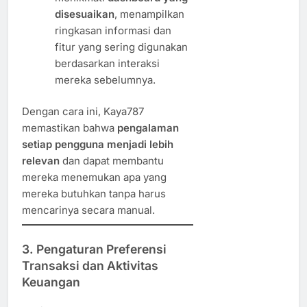
disesuaikan
, menampilkan
ringkasan informasi dan
fitur yang sering digunakan
berdasarkan interaksi
mereka sebelumnya.
Dengan cara ini, Kaya787
memastikan bahwa
pengalaman
setiap pengguna menjadi lebih
relevan
dan dapat membantu
mereka menemukan apa yang
mereka butuhkan tanpa harus
mencarinya secara manual.
3.
Pengaturan Preferensi
Transaksi dan Aktivitas
Keuangan