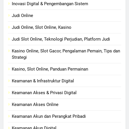
Inovasi Digital & Pengembangan Sistem
Judi Online
Judi Online, Slot Online, Kasino
Judi Slot Online, Teknologi Perjudian, Platform Judi
Kasino Online, Slot Gacor, Pengalaman Pemain, Tips dan
Strategi
Kasino, Slot Online, Panduan Permainan
Keamanan & Infrastruktur Digital
Keamanan Akses & Privasi Digital
Keamanan Akses Online
Keamanan Akun dan Perangkat Pribadi
Keamanan Akun Digital