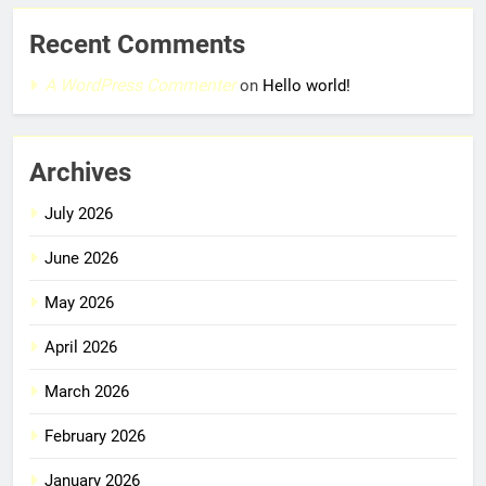
Recent Comments
A WordPress Commenter
on
Hello world!
Archives
July 2026
June 2026
May 2026
April 2026
March 2026
February 2026
January 2026