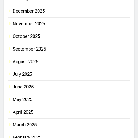
December 2025
November 2025
October 2025
September 2025
August 2025
July 2025
June 2025
May 2025
April 2025
March 2025
February 2025