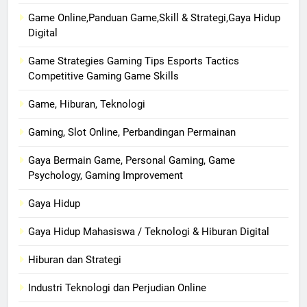
Game Online,Panduan Game,Skill & Strategi,Gaya Hidup
Digital
Game Strategies Gaming Tips Esports Tactics
Competitive Gaming Game Skills
Game, Hiburan, Teknologi
Gaming, Slot Online, Perbandingan Permainan
Gaya Bermain Game, Personal Gaming, Game
Psychology, Gaming Improvement
Gaya Hidup
Gaya Hidup Mahasiswa / Teknologi & Hiburan Digital
Hiburan dan Strategi
Industri Teknologi dan Perjudian Online