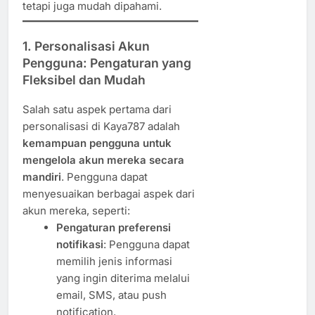
tetapi juga mudah dipahami.
1.
Personalisasi Akun
Pengguna: Pengaturan yang
Fleksibel dan Mudah
Salah satu aspek pertama dari
personalisasi di Kaya787 adalah
kemampuan pengguna untuk
mengelola akun mereka secara
mandiri
. Pengguna dapat
menyesuaikan berbagai aspek dari
akun mereka, seperti:
Pengaturan preferensi
notifikasi
: Pengguna dapat
memilih jenis informasi
yang ingin diterima melalui
email, SMS, atau push
notification.