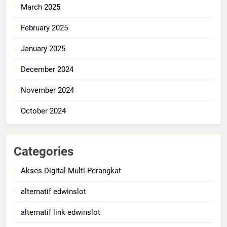
March 2025
February 2025
January 2025
December 2024
November 2024
October 2024
Categories
Akses Digital Multi-Perangkat
alternatif edwinslot
alternatif link edwinslot