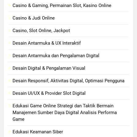
Casino & Gaming, Permainan Slot, Kasino Online
Casino & Judi Online
Casino, Slot Online, Jackpot
Desain Antarmuka & UX Interaktif
Desain Antarmuka dan Pengalaman Digital
Desain Digital & Pengalaman Visual
Desain Responsif, Aktivitas Digital, Optimasi Pengguna
Desain UI/UX & Provider Slot Digital
Edukasi Game Online Strategi dan Taktik Bermain
Manajemen Sumber Daya Digital Analisis Performa
Game
Edukasi Keamanan Siber