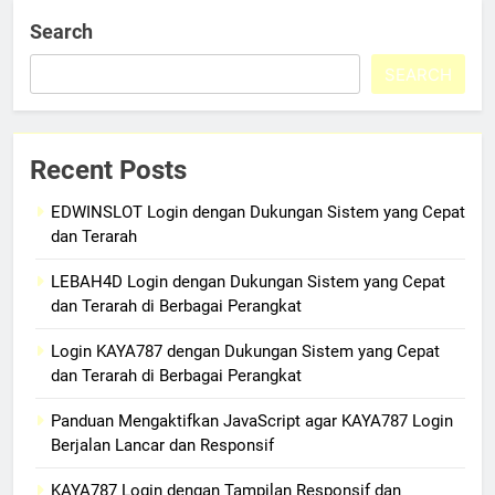
Search
SEARCH
Recent Posts
EDWINSLOT Login dengan Dukungan Sistem yang Cepat
dan Terarah
LEBAH4D Login dengan Dukungan Sistem yang Cepat
dan Terarah di Berbagai Perangkat
Login KAYA787 dengan Dukungan Sistem yang Cepat
dan Terarah di Berbagai Perangkat
Panduan Mengaktifkan JavaScript agar KAYA787 Login
Berjalan Lancar dan Responsif
KAYA787 Login dengan Tampilan Responsif dan