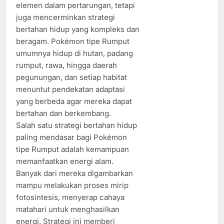
elemen dalam pertarungan, tetapi
juga mencerminkan strategi
bertahan hidup yang kompleks dan
beragam. Pokémon tipe Rumput
umumnya hidup di hutan, padang
rumput, rawa, hingga daerah
pegunungan, dan setiap habitat
menuntut pendekatan adaptasi
yang berbeda agar mereka dapat
bertahan dan berkembang.
Salah satu strategi bertahan hidup
paling mendasar bagi Pokémon
tipe Rumput adalah kemampuan
memanfaatkan energi alam.
Banyak dari mereka digambarkan
mampu melakukan proses mirip
fotosintesis, menyerap cahaya
matahari untuk menghasilkan
energi. Strategi ini memberi