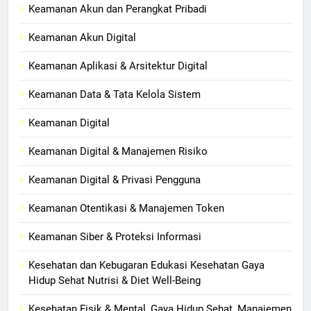
Keamanan Akun dan Perangkat Pribadi
Keamanan Akun Digital
Keamanan Aplikasi & Arsitektur Digital
Keamanan Data & Tata Kelola Sistem
Keamanan Digital
Keamanan Digital & Manajemen Risiko
Keamanan Digital & Privasi Pengguna
Keamanan Otentikasi & Manajemen Token
Keamanan Siber & Proteksi Informasi
Kesehatan dan Kebugaran Edukasi Kesehatan Gaya
Hidup Sehat Nutrisi & Diet Well-Being
Kesehatan Fisik & Mental, Gaya Hidup Sehat, Manajemen