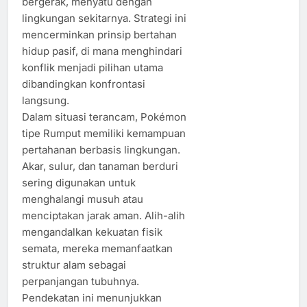
bergerak, menyatu dengan
lingkungan sekitarnya. Strategi ini
mencerminkan prinsip bertahan
hidup pasif, di mana menghindari
konflik menjadi pilihan utama
dibandingkan konfrontasi
langsung.
Dalam situasi terancam, Pokémon
tipe Rumput memiliki kemampuan
pertahanan berbasis lingkungan.
Akar, sulur, dan tanaman berduri
sering digunakan untuk
menghalangi musuh atau
menciptakan jarak aman. Alih-alih
mengandalkan kekuatan fisik
semata, mereka memanfaatkan
struktur alam sebagai
perpanjangan tubuhnya.
Pendekatan ini menunjukkan