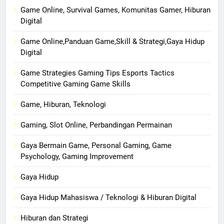
Game Online, Survival Games, Komunitas Gamer, Hiburan
Digital
Game Online,Panduan Game,Skill & Strategi,Gaya Hidup
Digital
Game Strategies Gaming Tips Esports Tactics
Competitive Gaming Game Skills
Game, Hiburan, Teknologi
Gaming, Slot Online, Perbandingan Permainan
Gaya Bermain Game, Personal Gaming, Game
Psychology, Gaming Improvement
Gaya Hidup
Gaya Hidup Mahasiswa / Teknologi & Hiburan Digital
Hiburan dan Strategi