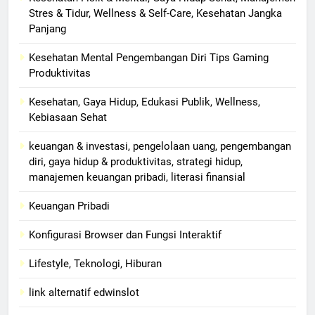
Stres & Tidur, Wellness & Self-Care, Kesehatan Jangka
Panjang
Kesehatan Mental Pengembangan Diri Tips Gaming
Produktivitas
Kesehatan, Gaya Hidup, Edukasi Publik, Wellness,
Kebiasaan Sehat
keuangan & investasi, pengelolaan uang, pengembangan
diri, gaya hidup & produktivitas, strategi hidup,
manajemen keuangan pribadi, literasi finansial
Keuangan Pribadi
Konfigurasi Browser dan Fungsi Interaktif
Lifestyle, Teknologi, Hiburan
link alternatif edwinslot