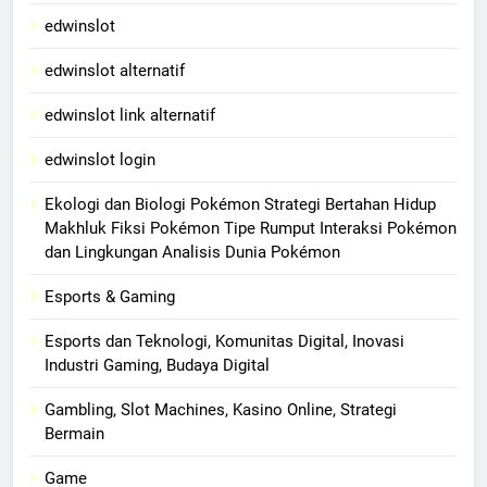
edwinslot
edwinslot alternatif
edwinslot link alternatif
edwinslot login
Ekologi dan Biologi Pokémon Strategi Bertahan Hidup
Makhluk Fiksi Pokémon Tipe Rumput Interaksi Pokémon
dan Lingkungan Analisis Dunia Pokémon
Esports & Gaming
Esports dan Teknologi, Komunitas Digital, Inovasi
Industri Gaming, Budaya Digital
Gambling, Slot Machines, Kasino Online, Strategi
Bermain
Game