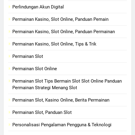
Perlindungan Akun Digital
Permainan Kasino, Slot Online, Panduan Pemain
Permainan Kasino, Slot Online, Panduan Permainan
Permainan Kasino, Slot Online, Tips & Trik
Permainan Slot
Permainan Slot Online
Permainan Slot Tips Bermain Slot Slot Online Panduan
Permainan Strategi Menang Slot
Permainan Slot, Kasino Online, Berita Permainan
Permainan Slot, Panduan Slot
Personalisasi Pengalaman Pengguna & Teknologi