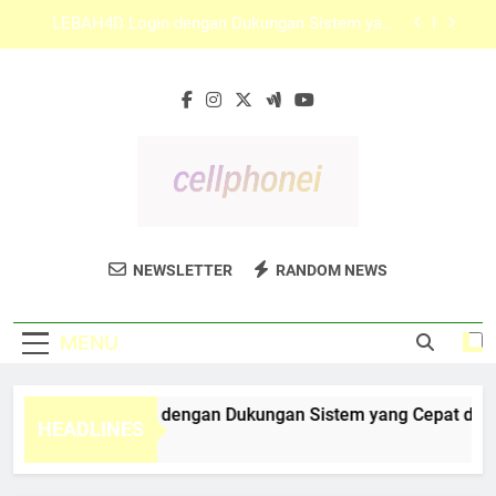
Skip
Login KAYA787 dengan Dukungan Sistem yang
to
Cepat dan Terarah di Berbagai Perangkat
content
Panduan Mengaktifkan JavaScript agar KAYA787
Login Berjalan Lancar dan Responsif
EDWINSLOT Login dengan Dukungan Sistem yang
Cepat dan Terarah
LEBAH4D Login dengan Dukungan Sistem yang
Cepat dan Terarah di Berbagai Perangkat
Login KAYA787 dengan Dukungan Sistem yang
Cepat dan Terarah di Berbagai Perangkat
Cell Phone I
Dapatkan Tips Dan Ulasan Produk Ponsel
Panduan Mengaktifkan JavaScript agar KAYA787
NEWSLETTER
RANDOM NEWS
Login Berjalan Lancar dan Responsif
Terbaik Di Cell Phone I. Panduan Untuk
Pembelian Ponsel Cerdas.
MENU
WINSLOT Login dengan Dukungan Sistem yang Cepat dan Ter
HEADLINES
Weeks Ago