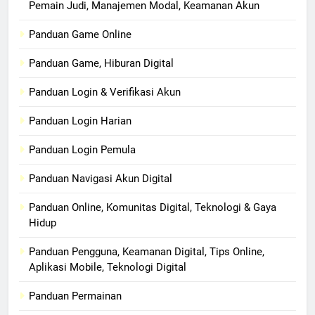
Pemain Judi, Manajemen Modal, Keamanan Akun
Panduan Game Online
Panduan Game, Hiburan Digital
Panduan Login & Verifikasi Akun
Panduan Login Harian
Panduan Login Pemula
Panduan Navigasi Akun Digital
Panduan Online, Komunitas Digital, Teknologi & Gaya
Hidup
Panduan Pengguna, Keamanan Digital, Tips Online,
Aplikasi Mobile, Teknologi Digital
Panduan Permainan