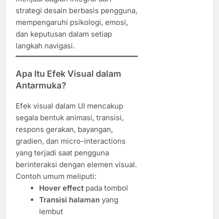
strategi desain berbasis pengguna,
mempengaruhi psikologi, emosi,
dan keputusan dalam setiap
langkah navigasi.
Apa Itu Efek Visual dalam
Antarmuka?
Efek visual dalam UI mencakup
segala bentuk animasi, transisi,
respons gerakan, bayangan,
gradien, dan micro-interactions
yang terjadi saat pengguna
berinteraksi dengan elemen visual.
Contoh umum meliputi:
Hover effect
pada tombol
Transisi halaman
yang
lembut