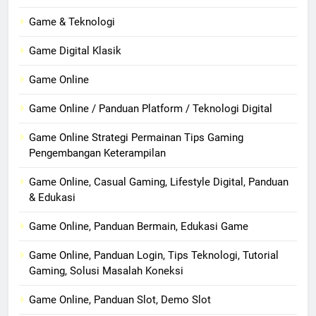
Game & Teknologi
Game Digital Klasik
Game Online
Game Online / Panduan Platform / Teknologi Digital
Game Online Strategi Permainan Tips Gaming
Pengembangan Keterampilan
Game Online, Casual Gaming, Lifestyle Digital, Panduan
& Edukasi
Game Online, Panduan Bermain, Edukasi Game
Game Online, Panduan Login, Tips Teknologi, Tutorial
Gaming, Solusi Masalah Koneksi
Game Online, Panduan Slot, Demo Slot