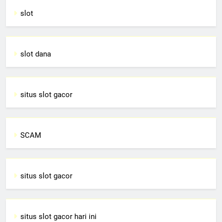
slot
slot dana
situs slot gacor
SCAM
situs slot gacor
situs slot gacor hari ini