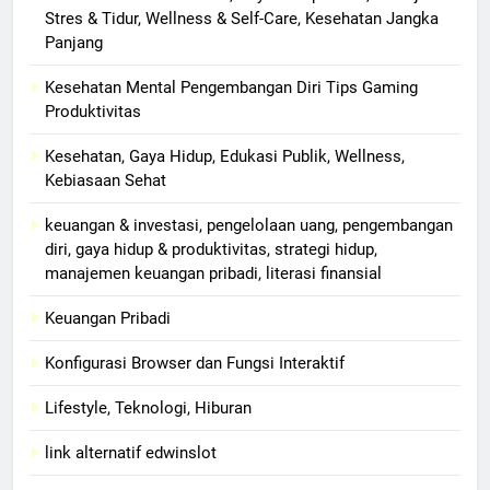
Stres & Tidur, Wellness & Self-Care, Kesehatan Jangka
Panjang
Kesehatan Mental Pengembangan Diri Tips Gaming
Produktivitas
Kesehatan, Gaya Hidup, Edukasi Publik, Wellness,
Kebiasaan Sehat
keuangan & investasi, pengelolaan uang, pengembangan
diri, gaya hidup & produktivitas, strategi hidup,
manajemen keuangan pribadi, literasi finansial
Keuangan Pribadi
Konfigurasi Browser dan Fungsi Interaktif
Lifestyle, Teknologi, Hiburan
link alternatif edwinslot