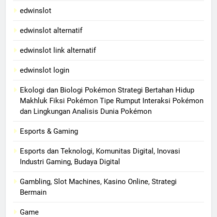
edwinslot
edwinslot alternatif
edwinslot link alternatif
edwinslot login
Ekologi dan Biologi Pokémon Strategi Bertahan Hidup
Makhluk Fiksi Pokémon Tipe Rumput Interaksi Pokémon
dan Lingkungan Analisis Dunia Pokémon
Esports & Gaming
Esports dan Teknologi, Komunitas Digital, Inovasi
Industri Gaming, Budaya Digital
Gambling, Slot Machines, Kasino Online, Strategi
Bermain
Game