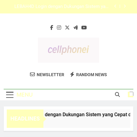
Skip
Login KAYA787 dengan Dukungan Sistem yang
to
Cepat dan Terarah di Berbagai Perangkat
content
Panduan Mengaktifkan JavaScript agar KAYA787
Login Berjalan Lancar dan Responsif
EDWINSLOT Login dengan Dukungan Sistem yang
Cepat dan Terarah
LEBAH4D Login dengan Dukungan Sistem yang
Cepat dan Terarah di Berbagai Perangkat
Login KAYA787 dengan Dukungan Sistem yang
Cepat dan Terarah di Berbagai Perangkat
Cell Phone I
Dapatkan Tips Dan Ulasan Produk Ponsel
Panduan Mengaktifkan JavaScript agar KAYA787
NEWSLETTER
RANDOM NEWS
Login Berjalan Lancar dan Responsif
Terbaik Di Cell Phone I. Panduan Untuk
Pembelian Ponsel Cerdas.
MENU
WINSLOT Login dengan Dukungan Sistem yang Cepat dan Ter
HEADLINES
Weeks Ago