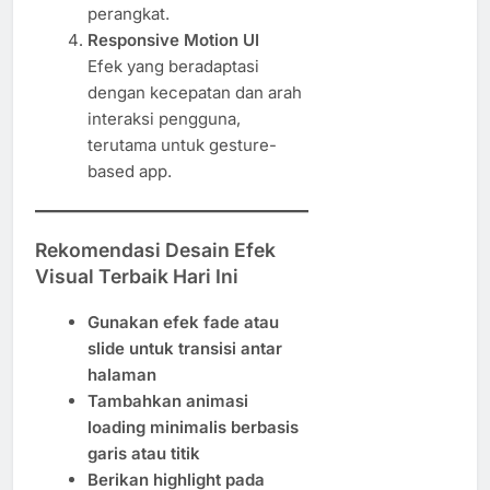
perangkat.
Responsive Motion UI
Efek yang beradaptasi
dengan kecepatan dan arah
interaksi pengguna,
terutama untuk gesture-
based app.
Rekomendasi Desain Efek
Visual Terbaik Hari Ini
Gunakan efek fade atau
slide untuk transisi antar
halaman
Tambahkan animasi
loading minimalis berbasis
garis atau titik
Berikan highlight pada