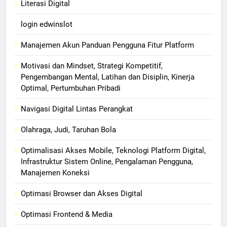
Literasi Digital
login edwinslot
Manajemen Akun Panduan Pengguna Fitur Platform
Motivasi dan Mindset, Strategi Kompetitif,
Pengembangan Mental, Latihan dan Disiplin, Kinerja
Optimal, Pertumbuhan Pribadi
Navigasi Digital Lintas Perangkat
Olahraga, Judi, Taruhan Bola
Optimalisasi Akses Mobile, Teknologi Platform Digital,
Infrastruktur Sistem Online, Pengalaman Pengguna,
Manajemen Koneksi
Optimasi Browser dan Akses Digital
Optimasi Frontend & Media