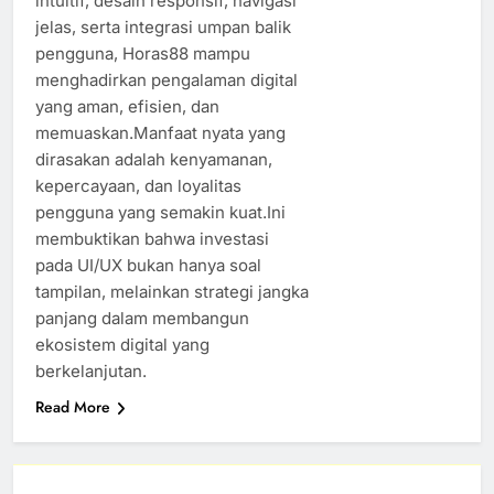
intuitif, desain responsif, navigasi
jelas, serta integrasi umpan balik
pengguna, Horas88 mampu
menghadirkan pengalaman digital
yang aman, efisien, dan
memuaskan.Manfaat nyata yang
dirasakan adalah kenyamanan,
kepercayaan, dan loyalitas
pengguna yang semakin kuat.Ini
membuktikan bahwa investasi
pada UI/UX bukan hanya soal
tampilan, melainkan strategi jangka
panjang dalam membangun
ekosistem digital yang
berkelanjutan.
Read More