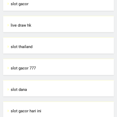
slot gacor
live draw hk
slot thailand
slot gacor 777
slot dana
slot gacor hari ini