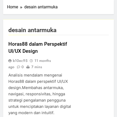
Home
desain antarmuka
desain antarmuka
Horas88 dalam Perspektif
UI/UX Design
b10ec95
11 months
ago
0
7 mins
Analisis mendalam mengenai
Horas88 dalam perspektif UI/UX
design.Membahas antarmuka,
navigasi, responsivitas, hingga
strategi pengalaman pengguna
untuk menciptakan layanan digital
yang modern dan intuitif.