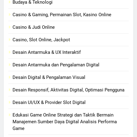
Budaya & Teknologi
Casino & Gaming, Permainan Slot, Kasino Online
Casino & Judi Online
Casino, Slot Online, Jackpot
Desain Antarmuka & UX Interaktif
Desain Antarmuka dan Pengalaman Digital
Desain Digital & Pengalaman Visual
Desain Responsif, Aktivitas Digital, Optimasi Pengguna
Desain UI/UX & Provider Slot Digital
Edukasi Game Online Strategi dan Taktik Bermain
Manajemen Sumber Daya Digital Analisis Performa
Game