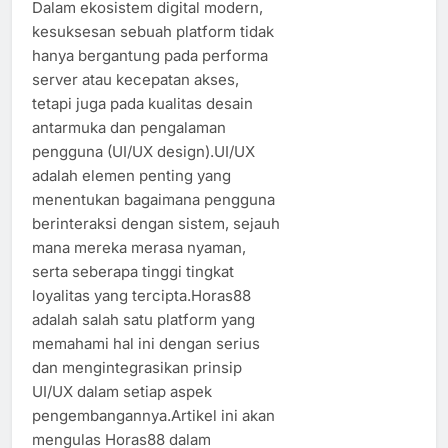
Dalam ekosistem digital modern,
kesuksesan sebuah platform tidak
hanya bergantung pada performa
server atau kecepatan akses,
tetapi juga pada kualitas desain
antarmuka dan pengalaman
pengguna (UI/UX design).UI/UX
adalah elemen penting yang
menentukan bagaimana pengguna
berinteraksi dengan sistem, sejauh
mana mereka merasa nyaman,
serta seberapa tinggi tingkat
loyalitas yang tercipta.Horas88
adalah salah satu platform yang
memahami hal ini dengan serius
dan mengintegrasikan prinsip
UI/UX dalam setiap aspek
pengembangannya.Artikel ini akan
mengulas Horas88 dalam