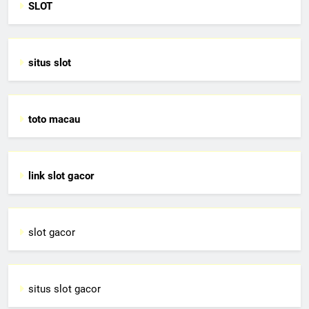
SLOT
situs slot
toto macau
link slot gacor
slot gacor
situs slot gacor