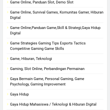
Game Online, Panduan Slot, Demo Slot
Game Online, Survival Games, Komunitas Gamer, Hiburan
Digital
Game Online,Panduan Game,Skill & Strategi,Gaya Hidup
Digital
Game Strategies Gaming Tips Esports Tactics
Competitive Gaming Game Skills
Game, Hiburan, Teknologi
Gaming, Slot Online, Perbandingan Permainan
Gaya Bermain Game, Personal Gaming, Game
Psychology, Gaming Improvement
Gaya Hidup
Gaya Hidup Mahasiswa / Teknologi & Hiburan Digital