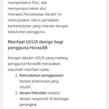
memperbarui fitur, dan
menyempurnakan alur
interaksi.Pendekatan iteratif ini
menciptakan siklus perbaikan
berkelanjutan yang relevan dengan
kebutuhan pengguna.
Manfaat UI/UX design bagi
pengguna Horas88
Dengan desain UI/UX yang matang,
pengguna Horas88 merasakan
sejumlah manfaat nyata:
Kemudahan penggunaan
berkat antarmuka yang
intuitif.
Akses fleksibel
melalui
desain responsif di berbagai
perangkat.