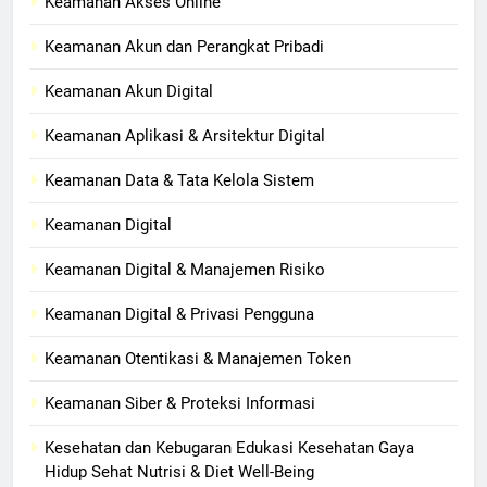
Keamanan Akses Online
Keamanan Akun dan Perangkat Pribadi
Keamanan Akun Digital
Keamanan Aplikasi & Arsitektur Digital
Keamanan Data & Tata Kelola Sistem
Keamanan Digital
Keamanan Digital & Manajemen Risiko
Keamanan Digital & Privasi Pengguna
Keamanan Otentikasi & Manajemen Token
Keamanan Siber & Proteksi Informasi
Kesehatan dan Kebugaran Edukasi Kesehatan Gaya
Hidup Sehat Nutrisi & Diet Well-Being