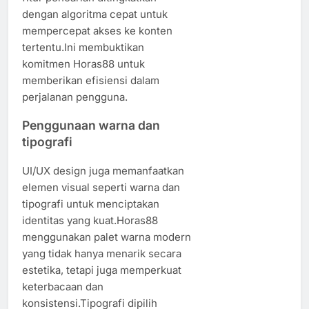
dengan algoritma cepat untuk
mempercepat akses ke konten
tertentu.Ini membuktikan
komitmen Horas88 untuk
memberikan efisiensi dalam
perjalanan pengguna.
Penggunaan warna dan
tipografi
UI/UX design juga memanfaatkan
elemen visual seperti warna dan
tipografi untuk menciptakan
identitas yang kuat.Horas88
menggunakan palet warna modern
yang tidak hanya menarik secara
estetika, tetapi juga memperkuat
keterbacaan dan
konsistensi.Tipografi dipilih