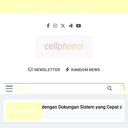
Skip
Login KAYA787 dengan Dukungan Sistem yang
to
Cepat dan Terarah di Berbagai Perangkat
content
Panduan Mengaktifkan JavaScript agar KAYA787
Login Berjalan Lancar dan Responsif
EDWINSLOT Login dengan Dukungan Sistem yang
Cepat dan Terarah
LEBAH4D Login dengan Dukungan Sistem yang
Cepat dan Terarah di Berbagai Perangkat
Login KAYA787 dengan Dukungan Sistem yang
Cepat dan Terarah di Berbagai Perangkat
Cell Phone I
Dapatkan Tips Dan Ulasan Produk Ponsel
Panduan Mengaktifkan JavaScript agar KAYA787
NEWSLETTER
RANDOM NEWS
Login Berjalan Lancar dan Responsif
Terbaik Di Cell Phone I. Panduan Untuk
Pembelian Ponsel Cerdas.
MENU
WINSLOT Login dengan Dukungan Sistem yang Cepat dan Ter
HEADLINES
Weeks Ago