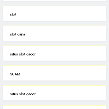
slot
slot dana
situs slot gacor
SCAM
situs slot gacor