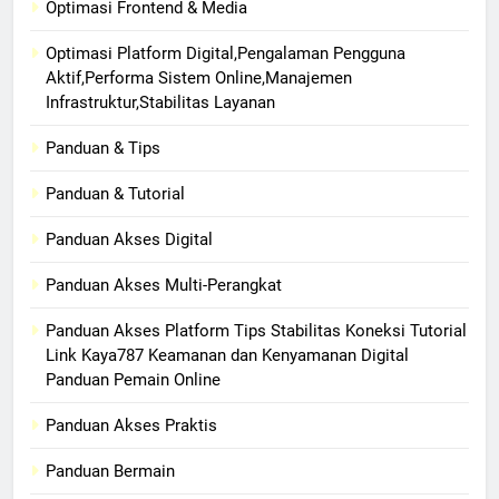
Optimasi Frontend & Media
Optimasi Platform Digital,Pengalaman Pengguna
Aktif,Performa Sistem Online,Manajemen
Infrastruktur,Stabilitas Layanan
Panduan & Tips
Panduan & Tutorial
Panduan Akses Digital
Panduan Akses Multi-Perangkat
Panduan Akses Platform Tips Stabilitas Koneksi Tutorial
Link Kaya787 Keamanan dan Kenyamanan Digital
Panduan Pemain Online
Panduan Akses Praktis
Panduan Bermain