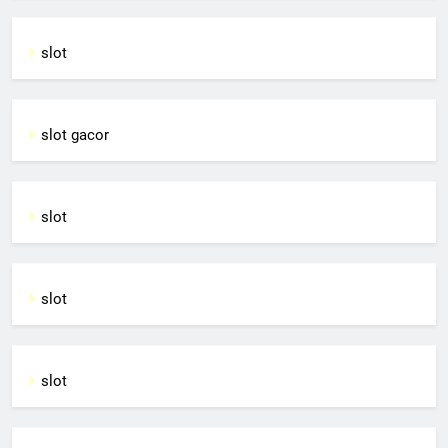
slot
slot gacor
slot
slot
slot