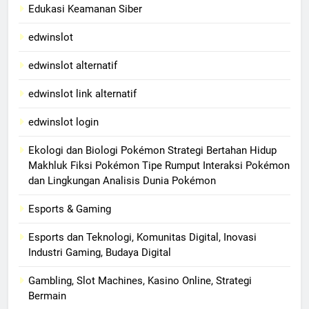
Edukasi Keamanan Siber
edwinslot
edwinslot alternatif
edwinslot link alternatif
edwinslot login
Ekologi dan Biologi Pokémon Strategi Bertahan Hidup
Makhluk Fiksi Pokémon Tipe Rumput Interaksi Pokémon
dan Lingkungan Analisis Dunia Pokémon
Esports & Gaming
Esports dan Teknologi, Komunitas Digital, Inovasi
Industri Gaming, Budaya Digital
Gambling, Slot Machines, Kasino Online, Strategi
Bermain