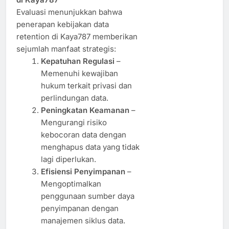
Evaluasi menunjukkan bahwa
penerapan kebijakan data
retention di Kaya787 memberikan
sejumlah manfaat strategis:
Kepatuhan Regulasi
–
Memenuhi kewajiban
hukum terkait privasi dan
perlindungan data.
Peningkatan Keamanan
–
Mengurangi risiko
kebocoran data dengan
menghapus data yang tidak
lagi diperlukan.
Efisiensi Penyimpanan
–
Mengoptimalkan
penggunaan sumber daya
penyimpanan dengan
manajemen siklus data.