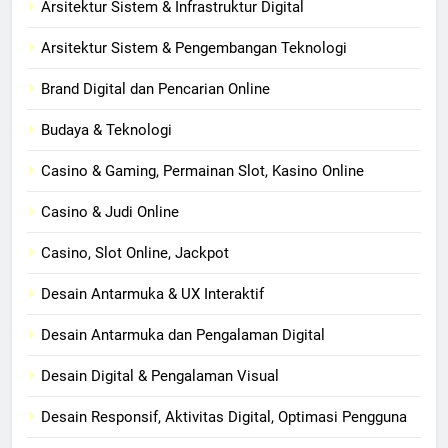
Arsitektur Sistem & Infrastruktur Digital
Arsitektur Sistem & Pengembangan Teknologi
Brand Digital dan Pencarian Online
Budaya & Teknologi
Casino & Gaming, Permainan Slot, Kasino Online
Casino & Judi Online
Casino, Slot Online, Jackpot
Desain Antarmuka & UX Interaktif
Desain Antarmuka dan Pengalaman Digital
Desain Digital & Pengalaman Visual
Desain Responsif, Aktivitas Digital, Optimasi Pengguna