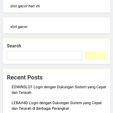
slot gacor hari ini
slot gacor
Search
SEARCH
Recent Posts
EDWINSLOT Login dengan Dukungan Sistem yang Cepat
dan Terarah
LEBAH4D Login dengan Dukungan Sistem yang Cepat
dan Terarah di Berbagai Perangkat