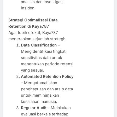
analisis dan investigasi
insiden.
Strategi Optimalisasi Data
Retention di Kaya787
Agar lebih efektif, Kaya787
menerapkan sejumlah strategi:
Data Classification
–
Mengidentifikasi tingkat
sensitivitas data untuk
menentukan periode retensi
yang sesuai.
Automated Retention Policy
– Mengotomatiskan
penghapusan dan arsip data
untuk meminimalkan
kesalahan manusia.
Regular Audit
– Melakukan
evaluasi berkala terhadap