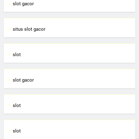
slot gacor
situs slot gacor
slot
slot gacor
slot
slot