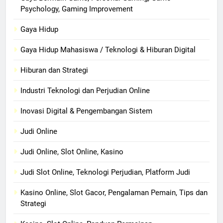
Psychology, Gaming Improvement
Gaya Hidup
Gaya Hidup Mahasiswa / Teknologi & Hiburan Digital
Hiburan dan Strategi
Industri Teknologi dan Perjudian Online
Inovasi Digital & Pengembangan Sistem
Judi Online
Judi Online, Slot Online, Kasino
Judi Slot Online, Teknologi Perjudian, Platform Judi
Kasino Online, Slot Gacor, Pengalaman Pemain, Tips dan
Strategi