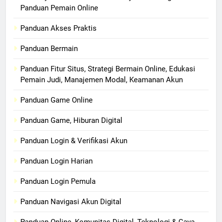
Panduan Pemain Online
Panduan Akses Praktis
Panduan Bermain
Panduan Fitur Situs, Strategi Bermain Online, Edukasi
Pemain Judi, Manajemen Modal, Keamanan Akun
Panduan Game Online
Panduan Game, Hiburan Digital
Panduan Login & Verifikasi Akun
Panduan Login Harian
Panduan Login Pemula
Panduan Navigasi Akun Digital
Panduan Online, Komunitas Digital, Teknologi & Gaya