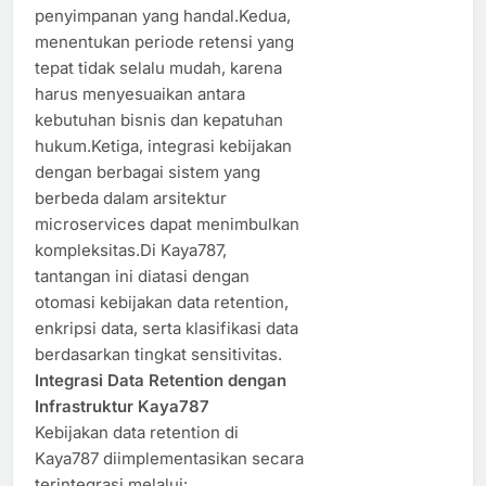
penyimpanan yang handal.Kedua,
menentukan periode retensi yang
tepat tidak selalu mudah, karena
harus menyesuaikan antara
kebutuhan bisnis dan kepatuhan
hukum.Ketiga, integrasi kebijakan
dengan berbagai sistem yang
berbeda dalam arsitektur
microservices dapat menimbulkan
kompleksitas.Di Kaya787,
tantangan ini diatasi dengan
otomasi kebijakan data retention,
enkripsi data, serta klasifikasi data
berdasarkan tingkat sensitivitas.
Integrasi Data Retention dengan
Infrastruktur Kaya787
Kebijakan data retention di
Kaya787 diimplementasikan secara
terintegrasi melalui: