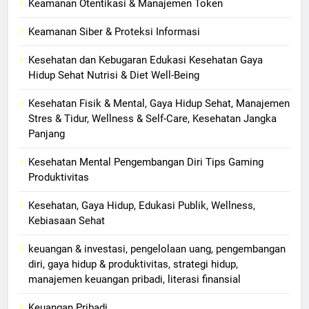
Keamanan Otentikasi & Manajemen Token
Keamanan Siber & Proteksi Informasi
Kesehatan dan Kebugaran Edukasi Kesehatan Gaya
Hidup Sehat Nutrisi & Diet Well-Being
Kesehatan Fisik & Mental, Gaya Hidup Sehat, Manajemen
Stres & Tidur, Wellness & Self-Care, Kesehatan Jangka
Panjang
Kesehatan Mental Pengembangan Diri Tips Gaming
Produktivitas
Kesehatan, Gaya Hidup, Edukasi Publik, Wellness,
Kebiasaan Sehat
keuangan & investasi, pengelolaan uang, pengembangan
diri, gaya hidup & produktivitas, strategi hidup,
manajemen keuangan pribadi, literasi finansial
Keuangan Pribadi