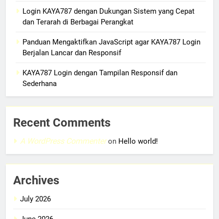
Login KAYA787 dengan Dukungan Sistem yang Cepat
dan Terarah di Berbagai Perangkat
Panduan Mengaktifkan JavaScript agar KAYA787 Login
Berjalan Lancar dan Responsif
KAYA787 Login dengan Tampilan Responsif dan
Sederhana
Recent Comments
A WordPress Commenter
on
Hello world!
Archives
July 2026
June 2026