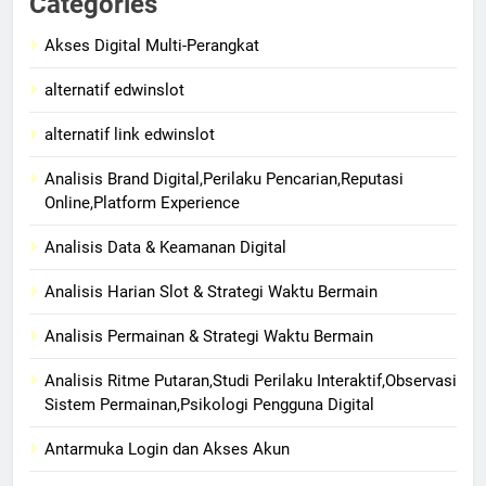
Categories
Akses Digital Multi-Perangkat
alternatif edwinslot
alternatif link edwinslot
Analisis Brand Digital,Perilaku Pencarian,Reputasi
Online,Platform Experience
Analisis Data & Keamanan Digital
Analisis Harian Slot & Strategi Waktu Bermain
Analisis Permainan & Strategi Waktu Bermain
Analisis Ritme Putaran,Studi Perilaku Interaktif,Observasi
Sistem Permainan,Psikologi Pengguna Digital
Antarmuka Login dan Akses Akun